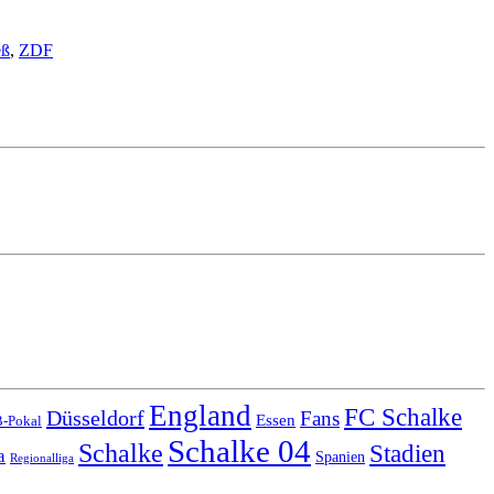
eß
,
ZDF
England
FC Schalke
Düsseldorf
Fans
Essen
-Pokal
Schalke 04
Schalke
Stadien
a
Spanien
Regionalliga