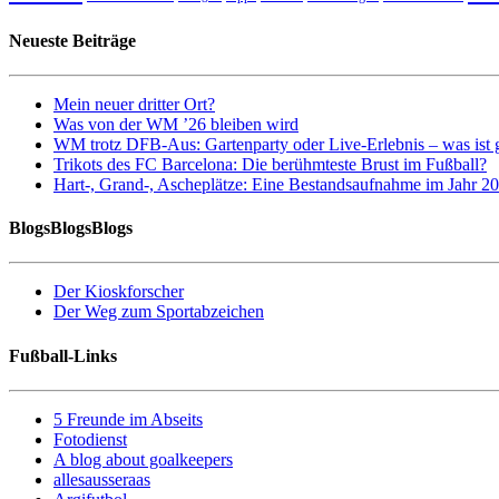
Neueste Beiträge
Mein neuer dritter Ort?
Was von der WM ’26 bleiben wird
WM trotz DFB-Aus: Gartenparty oder Live-Erlebnis – was ist 
Trikots des FC Barcelona: Die berühmteste Brust im Fußball?
Hart-, Grand-, Ascheplätze: Eine Bestandsaufnahme im Jahr 2
BlogsBlogsBlogs
Der Kioskforscher
Der Weg zum Sportabzeichen
Fußball-Links
5 Freunde im Abseits
Fotodienst
A blog about goalkeepers
allesausseraas