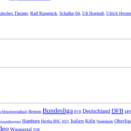
tsches Theater
,
Ralf Rangnick
,
Schalke 04
,
Uli Hoeneß
,
Ulrich Heon
Bundesliga
DFB
Deutschland
Bremen
DFB
a Mönchengladbach
BVB
Italien
Köln
Oberlig
Hamburg
Hertha BSC
HSV
Niederlande
Groundhopping
deo
Wuppertal
ZDF