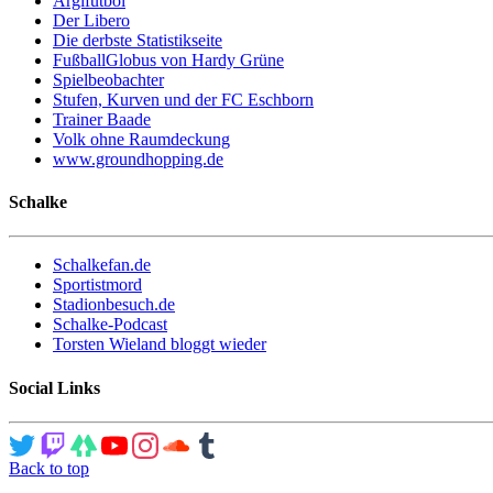
Argifutbol
Der Libero
Die derbste Statistikseite
FußballGlobus von Hardy Grüne
Spielbeobachter
Stufen, Kurven und der FC Eschborn
Trainer Baade
Volk ohne Raumdeckung
www.groundhopping.de
Schalke
Schalkefan.de
Sportistmord
Stadionbesuch.de
Schalke-Podcast
Torsten Wieland bloggt wieder
Social Links
Back to top