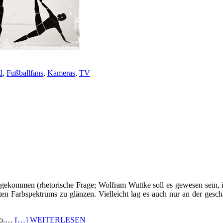
d
,
Fußballfans
,
Kameras
,
TV
 gekommen (rhetorische Frage; Wolfram Wuttke soll es gewesen sein, 
ten Farbspektrums zu glänzen. Vielleicht lag es auch nur an der ges
dio.…
[…] WEITERLESEN