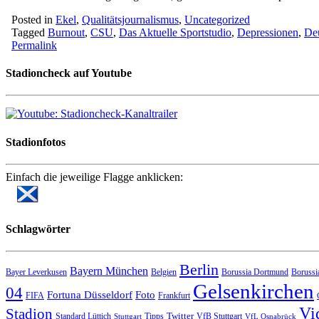
Posted in
Ekel
,
Qualitätsjournalismus
,
Uncategorized
Tagged
Burnout
,
CSU
,
Das Aktuelle Sportstudio
,
Depressionen
,
Deu
Permalink
Stadioncheck auf Youtube
Stadionfotos
Einfach die jeweilige Flagge anklicken:
Schlagwörter
Berlin
Bayern München
Bayer Leverkusen
Belgien
Borussia Dortmund
Borussi
Gelsenkirchen
04
Fortuna Düsseldorf
Foto
FIFA
Frankfurt
Vi
Stadion
Twitter
Standard Lüttich
Tipps
VfB Stuttgart
Stuttgart
VfL Osnabrück