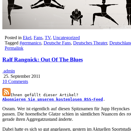
Posted in
Ekel
,
Fans
,
TV
,
Uncategorized
Tagged
#germanico
,
Deutsche Fans
,
Deutsches Theater
,
Deutschlan
Permalink
Ralf Rangnick: Out Of The Blues
admin
25. September 2011
10 Comments
Abonnieren Sie unseren kostenlosen RSS-Feed
.
Osram. Wer ist eigentlich auf diesen Spitznamen für Jupp Heynckes
passen. Die hoeneßsche Glatze schien in sämtlichen Nuancen des ro
gerade ihren Aggregatzustand änderte.
Dabei hatte es sich so gut angelassen, gestern im Aktuellen Sportstu