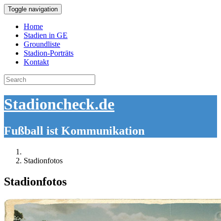
Toggle navigation
Home
Stadien in GE
Groundliste
Stadion-Porträts
Kontakt
Search
for:
Stadioncheck.de
Fußball ist Kommunikation
Stadionfotos
Stadionfotos