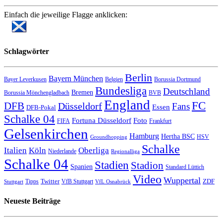
Einfach die jeweilige Flagge anklicken:
Schlagwörter
Berlin
Bayern München
Bayer Leverkusen
Belgien
Borussia Dortmund
Bundesliga
Deutschland
Bremen
Borussia Mönchengladbach
BVB
England
FC
DFB
Düsseldorf
Fans
Essen
DFB-Pokal
Schalke 04
Fortuna Düsseldorf
Foto
FIFA
Frankfurt
Gelsenkirchen
Hamburg
Hertha BSC
HSV
Groundhopping
Schalke
Italien
Köln
Oberliga
Niederlande
Regionalliga
Schalke 04
Stadien
Stadion
Spanien
Standard Lüttich
Video
Wuppertal
Twitter
ZDF
Tipps
VfB Stuttgart
Stuttgart
VfL Osnabrück
Neueste Beiträge