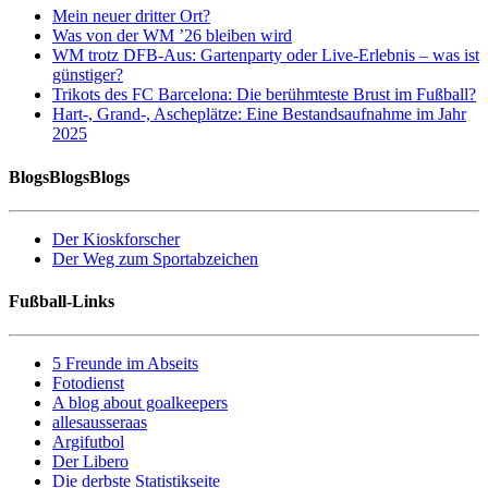
Mein neuer dritter Ort?
Was von der WM ’26 bleiben wird
WM trotz DFB-Aus: Gartenparty oder Live-Erlebnis – was ist
günstiger?
Trikots des FC Barcelona: Die berühmteste Brust im Fußball?
Hart-, Grand-, Ascheplätze: Eine Bestandsaufnahme im Jahr
2025
BlogsBlogsBlogs
Der Kioskforscher
Der Weg zum Sportabzeichen
Fußball-Links
5 Freunde im Abseits
Fotodienst
A blog about goalkeepers
allesausseraas
Argifutbol
Der Libero
Die derbste Statistikseite