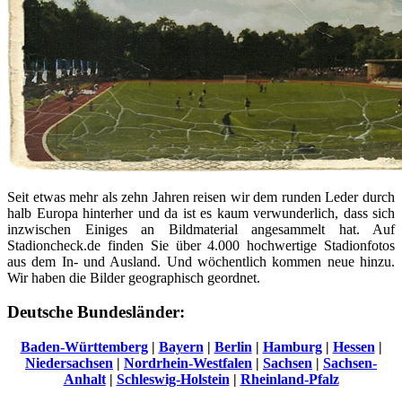
Seit etwas mehr als zehn Jahren reisen wir dem runden Leder durch
halb Europa hinterher und da ist es kaum verwunderlich, dass sich
inzwischen Einiges an Bildmaterial angesammelt hat. Auf
Stadioncheck.de finden Sie über 4.000 hochwertige Stadionfotos
aus dem In- und Ausland. Und wöchentlich kommen neue hinzu.
Wir haben die Bilder geographisch geordnet.
Deutsche Bundesländer:
Baden-Württemberg
|
Bayern
|
Berlin
|
Hamburg
|
Hessen
|
Niedersachsen
|
Nordrhein-Westfalen
|
Sachsen
|
Sachsen-
Anhalt
|
Schleswig-Holstein
|
Rheinland-Pfalz