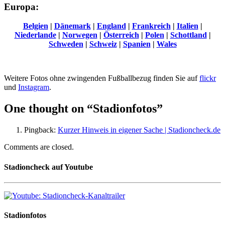
Europa:
Belgien
|
Dänemark
|
England
|
Frankreich
|
Italien
|
Niederlande
|
Norwegen
|
Österreich
|
Polen
|
Schottland
|
Schweden
|
Schweiz
|
Spanien
|
Wales
Weitere Fotos ohne zwingenden Fußballbezug finden Sie auf
flickr
und
Instagram
.
One thought on “
Stadionfotos
”
Pingback:
Kurzer Hinweis in eigener Sache | Stadioncheck.de
Comments are closed.
Stadioncheck auf Youtube
Stadionfotos