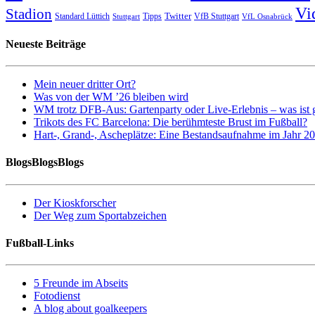
Vi
Stadion
Twitter
Standard Lüttich
Tipps
VfB Stuttgart
Stuttgart
VfL Osnabrück
Neueste Beiträge
Mein neuer dritter Ort?
Was von der WM ’26 bleiben wird
WM trotz DFB-Aus: Gartenparty oder Live-Erlebnis – was ist 
Trikots des FC Barcelona: Die berühmteste Brust im Fußball?
Hart-, Grand-, Ascheplätze: Eine Bestandsaufnahme im Jahr 2
BlogsBlogsBlogs
Der Kioskforscher
Der Weg zum Sportabzeichen
Fußball-Links
5 Freunde im Abseits
Fotodienst
A blog about goalkeepers