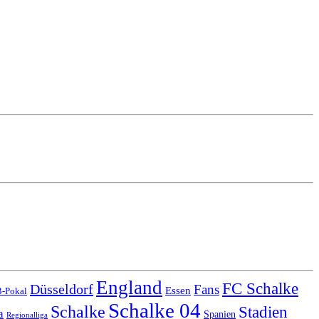
England
FC Schalke
Düsseldorf
Fans
Essen
-Pokal
Schalke 04
Schalke
Stadien
a
Spanien
Regionalliga