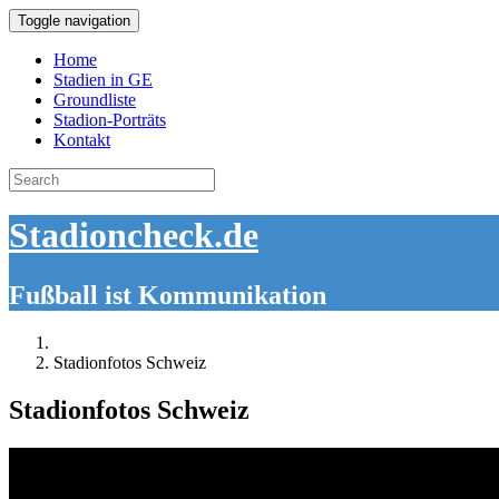
Toggle navigation
Home
Stadien in GE
Groundliste
Stadion-Porträts
Kontakt
Search
for:
Stadioncheck.de
Fußball ist Kommunikation
Stadionfotos Schweiz
Stadionfotos Schweiz