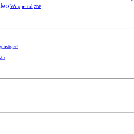
deo
Wuppertal
ZDF
günstiger?
025