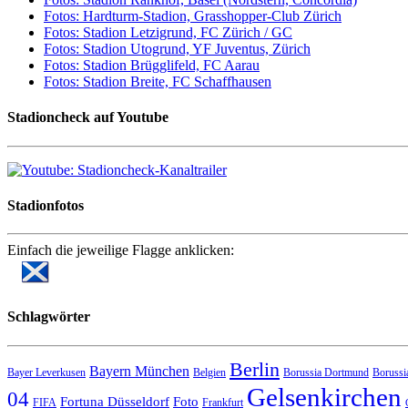
Fotos: Hardturm-Stadion, Grasshopper-Club Zürich
Fotos: Stadion Letzigrund, FC Zürich / GC
Fotos: Stadion Utogrund, YF Juventus, Zürich
Fotos: Stadion Brügglifeld, FC Aarau
Fotos: Stadion Breite, FC Schaffhausen
Stadioncheck auf Youtube
Stadionfotos
Einfach die jeweilige Flagge anklicken:
Schlagwörter
Berlin
Bayern München
Bayer Leverkusen
Belgien
Borussia Dortmund
Borussi
Gelsenkirchen
04
Fortuna Düsseldorf
Foto
FIFA
Frankfurt