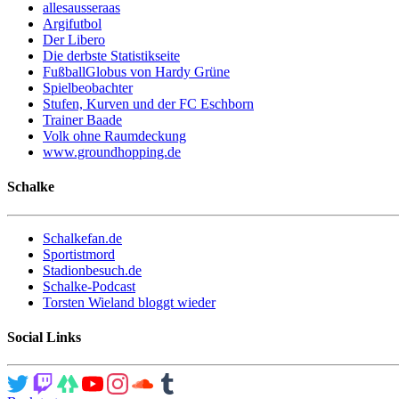
allesausseraas
Argifutbol
Der Libero
Die derbste Statistikseite
FußballGlobus von Hardy Grüne
Spielbeobachter
Stufen, Kurven und der FC Eschborn
Trainer Baade
Volk ohne Raumdeckung
www.groundhopping.de
Schalke
Schalkefan.de
Sportistmord
Stadionbesuch.de
Schalke-Podcast
Torsten Wieland bloggt wieder
Social Links