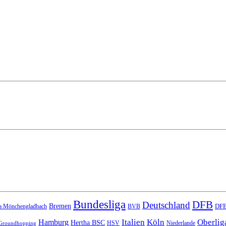
Bundesliga
DFB
Deutschland
Bremen
DFB
a Mönchengladbach
BVB
Italien
Köln
Oberlig
Hamburg
Hertha BSC
HSV
Niederlande
Groundhopping