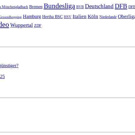
Bundesliga
DFB
Deutschland
Bremen
DFB
a Mönchengladbach
BVB
Italien
Köln
Oberlig
Hamburg
Hertha BSC
HSV
Niederlande
Groundhopping
deo
Wuppertal
ZDF
günstiger?
025