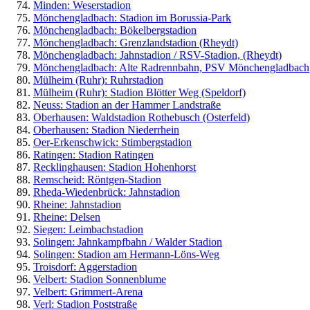
Minden: Weserstadion
Mönchengladbach
: Stadion im Borussia-Park
Mönchengladbach: Bökelbergstadion
Mönchengladbach: Grenzlandstadion (Rheydt)
Mönchengladbach: Jahnstadion / RSV-Stadion, (Rheydt)
Mönchengladbach: Alte Radrennbahn, PSV Mönchengladbach
Mülheim (Ruhr): Ruhrstadion
Mülheim (Ruhr): Stadion Blötter Weg (Speldorf)
Neuss: Stadion an der Hammer Landstraße
Oberhausen: Waldstadion Rothebusch (Osterfeld)
Oberhausen: Stadion Niederrhein
Oer-Erkenschwick: Stimbergstadion
Ratingen: Stadion Ratingen
Recklinghausen: Stadion Hohenhorst
Remscheid: Röntgen-Stadion
Rheda-Wiedenbrück: Jahnstadion
Rheine: Jahnstadion
Rheine: Delsen
Siegen: Leimbachstadion
Solingen: Jahnkampfbahn / Walder Stadion
Solingen: Stadion am Hermann-Löns-Weg
Troisdorf: Aggerstadion
Velbert: Stadion Sonnenblume
Velbert: Grimmert-Arena
Verl: Stadion Poststraße