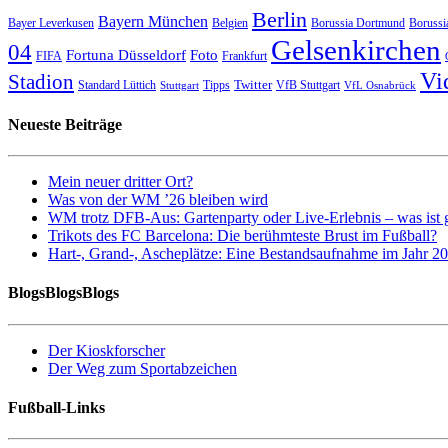
Berlin
Bayern München
Bayer Leverkusen
Belgien
Borussia Dortmund
Borussi
Gelsenkirchen
04
Fortuna Düsseldorf
Foto
FIFA
Frankfurt
Vi
Stadion
Twitter
Standard Lüttich
Tipps
VfB Stuttgart
Stuttgart
VfL Osnabrück
Neueste Beiträge
Mein neuer dritter Ort?
Was von der WM ’26 bleiben wird
WM trotz DFB-Aus: Gartenparty oder Live-Erlebnis – was ist 
Trikots des FC Barcelona: Die berühmteste Brust im Fußball?
Hart-, Grand-, Ascheplätze: Eine Bestandsaufnahme im Jahr 2
BlogsBlogsBlogs
Der Kioskforscher
Der Weg zum Sportabzeichen
Fußball-Links