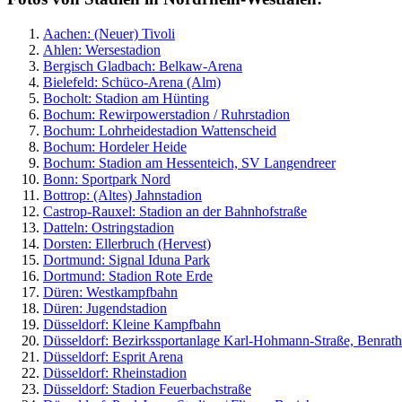
Aachen: (Neuer) Tivoli
Ahlen: Wersestadion
Bergisch Gladbach: Belkaw-Arena
Bielefeld: Schüco-Arena (Alm)
Bocholt: Stadion am Hünting
Bochum: Rewirpowerstadion / Ruhrstadion
Bochum: Lohrheidestadion Wattenscheid
Bochum: Hordeler Heide
Bochum: Stadion am Hessenteich, SV Langendreer
Bonn: Sportpark Nord
Bottrop: (Altes) Jahnstadion
Castrop-Rauxel: Stadion an der Bahnhofstraße
Datteln: Ostringstadion
Dorsten: Ellerbruch (Hervest)
Dortmund: Signal Iduna Park
Dortmund: Stadion Rote Erde
Düren: Westkampfbahn
Düren: Jugendstadion
Düsseldorf: Kleine Kampfbahn
Düsseldorf: Bezirkssportanlage Karl-Hohmann-Straße, Benrath
Düsseldorf:
Esprit Arena
Düsseldorf: Rheinstadion
Düsseldorf: Stadion Feuerbachstraße