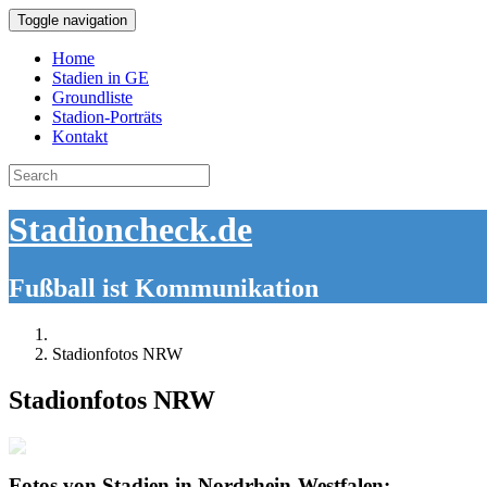
Toggle navigation
Home
Stadien in GE
Groundliste
Stadion-Porträts
Kontakt
Search
for:
Stadioncheck.de
Fußball ist Kommunikation
Stadionfotos NRW
Stadionfotos NRW
Fotos von Stadien in Nordrhein-Westfalen: