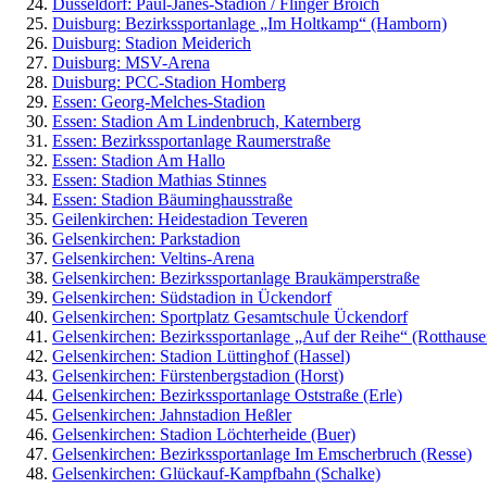
Düsseldorf: Paul-Janes-Stadion / Flinger Broich
Duisburg: Bezirkssportanlage „Im Holtkamp“ (Hamborn)
Duisburg: Stadion Meiderich
Duisburg: MSV-Arena
Duisburg: PCC-Stadion Homberg
Essen: Georg-Melches-Stadion
Essen: Stadion Am Lindenbruch, Katernberg
Essen: Bezirkssportanlage Raumerstraße
Essen: Stadion Am Hallo
Essen: Stadion Mathias Stinnes
Essen: Stadion Bäuminghausstraße
Geilenkirchen: Heidestadion Teveren
Gelsenkirchen: Parkstadion
Gelsenkirchen: Veltins-Arena
Gelsenkirchen: Bezirkssportanlage Braukämperstraße
Gelsenkirchen: Südstadion in Ückendorf
Gelsenkirchen: Sportplatz Gesamtschule Ückendorf
Gelsenkirchen: Bezirkssportanlage „Auf der Reihe“ (Rotthause
Gelsenkirchen: Stadion Lüttinghof (Hassel)
Gelsenkirchen: Fürstenbergstadion (Horst)
Gelsenkirchen: Bezirkssportanlage Oststraße (Erle)
Gelsenkirchen: Jahnstadion Heßler
Gelsenkirchen: Stadion Löchterheide (Buer)
Gelsenkirchen: Bezirkssportanlage Im Emscherbruch (Resse)
Gelsenkirchen: Glückauf-Kampfbahn (Schalke)