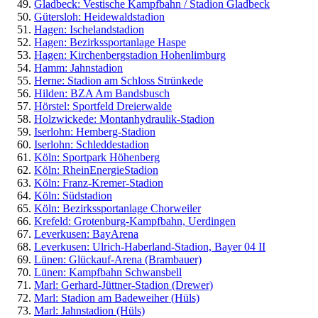
Gladbeck: Vestische Kampfbahn / Stadion Gladbeck
Gütersloh: Heidewaldstadion
Hagen: Ischelandstadion
Hagen: Bezirkssportanlage Haspe
Hagen: Kirchenbergstadion Hohenlimburg
Hamm: Jahnstadion
Herne: Stadion am Schloss Strünkede
Hilden: BZA Am Bandsbusch
Hörstel: Sportfeld Dreierwalde
Holzwickede: Montanhydraulik-Stadion
Iserlohn: Hemberg-Stadion
Iserlohn: Schleddestadion
Köln: Sportpark Höhenberg
Köln: RheinEnergieStadion
Köln: Franz-Kremer-Stadion
Köln: Südstadion
Köln: Bezirkssportanlage Chorweiler
Krefeld: Grotenburg-Kampfbahn, Uerdingen
Leverkusen: BayArena
Leverkusen: Ulrich-Haberland-Stadion, Bayer 04 II
Lünen: Glückauf-Arena (Brambauer)
Lünen: Kampfbahn Schwansbell
Marl: Gerhard-Jüttner-Stadion (Drewer)
Marl: Stadion am Badeweiher (Hüls)
Marl: Jahnstadion (Hüls)