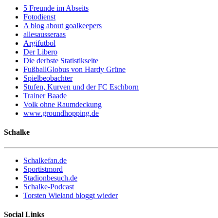
5 Freunde im Abseits
Fotodienst
A blog about goalkeepers
allesausseraas
Argifutbol
Der Libero
Die derbste Statistikseite
FußballGlobus von Hardy Grüne
Spielbeobachter
Stufen, Kurven und der FC Eschborn
Trainer Baade
Volk ohne Raumdeckung
www.groundhopping.de
Schalke
Schalkefan.de
Sportistmord
Stadionbesuch.de
Schalke-Podcast
Torsten Wieland bloggt wieder
Social Links