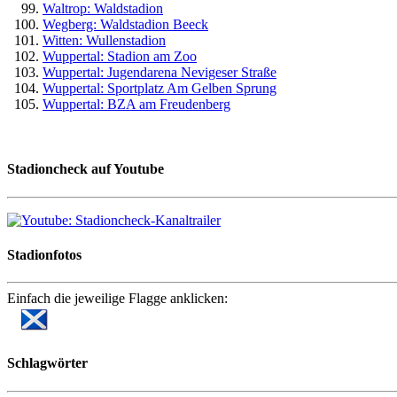
Waltrop: Waldstadion
Wegberg: Waldstadion Beeck
Witten: Wullenstadion
Wuppertal: Stadion am Zoo
Wuppertal: Jugendarena Nevigeser Straße
Wuppertal: Sportplatz Am Gelben Sprung
Wuppertal: BZA am Freudenberg
Stadioncheck auf Youtube
Stadionfotos
Einfach die jeweilige Flagge anklicken:
Schlagwörter