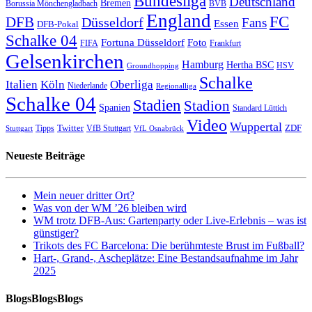
Bundesliga
Deutschland
Bremen
Borussia Mönchengladbach
BVB
England
FC
DFB
Düsseldorf
Fans
Essen
DFB-Pokal
Schalke 04
Fortuna Düsseldorf
Foto
FIFA
Frankfurt
Gelsenkirchen
Hamburg
Hertha BSC
HSV
Groundhopping
Schalke
Italien
Köln
Oberliga
Niederlande
Regionalliga
Schalke 04
Stadien
Stadion
Spanien
Standard Lüttich
Video
Wuppertal
Twitter
ZDF
Tipps
VfB Stuttgart
Stuttgart
VfL Osnabrück
Neueste Beiträge
Mein neuer dritter Ort?
Was von der WM ’26 bleiben wird
WM trotz DFB-Aus: Gartenparty oder Live-Erlebnis – was ist
günstiger?
Trikots des FC Barcelona: Die berühmteste Brust im Fußball?
Hart-, Grand-, Ascheplätze: Eine Bestandsaufnahme im Jahr
2025
BlogsBlogsBlogs