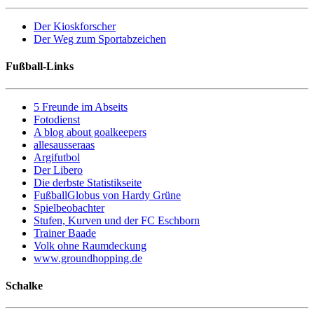
Der Kioskforscher
Der Weg zum Sportabzeichen
Fußball-Links
5 Freunde im Abseits
Fotodienst
A blog about goalkeepers
allesausseraas
Argifutbol
Der Libero
Die derbste Statistikseite
FußballGlobus von Hardy Grüne
Spielbeobachter
Stufen, Kurven und der FC Eschborn
Trainer Baade
Volk ohne Raumdeckung
www.groundhopping.de
Schalke