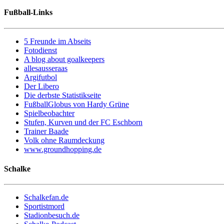
Fußball-Links
5 Freunde im Abseits
Fotodienst
A blog about goalkeepers
allesausseraas
Argifutbol
Der Libero
Die derbste Statistikseite
FußballGlobus von Hardy Grüne
Spielbeobachter
Stufen, Kurven und der FC Eschborn
Trainer Baade
Volk ohne Raumdeckung
www.groundhopping.de
Schalke
Schalkefan.de
Sportistmord
Stadionbesuch.de