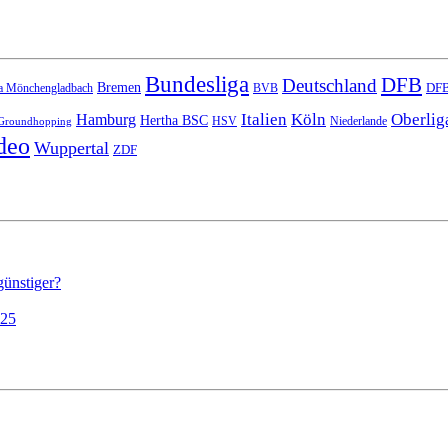
Bundesliga
DFB
Deutschland
Bremen
DFB
a Mönchengladbach
BVB
Italien
Köln
Oberlig
Hamburg
Hertha BSC
HSV
Niederlande
Groundhopping
deo
Wuppertal
ZDF
günstiger?
025