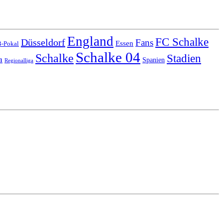
England
FC Schalke
Düsseldorf
Fans
Essen
-Pokal
Schalke 04
Schalke
Stadien
a
Spanien
Regionalliga