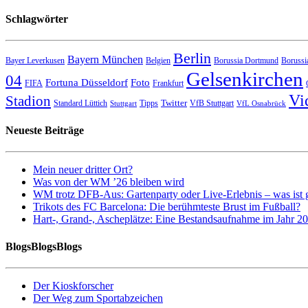
Schlagwörter
Berlin
Bayern München
Bayer Leverkusen
Belgien
Borussia Dortmund
Borussi
Gelsenkirchen
04
Fortuna Düsseldorf
Foto
FIFA
Frankfurt
Vi
Stadion
Twitter
Standard Lüttich
Tipps
VfB Stuttgart
Stuttgart
VfL Osnabrück
Neueste Beiträge
Mein neuer dritter Ort?
Was von der WM ’26 bleiben wird
WM trotz DFB-Aus: Gartenparty oder Live-Erlebnis – was ist 
Trikots des FC Barcelona: Die berühmteste Brust im Fußball?
Hart-, Grand-, Ascheplätze: Eine Bestandsaufnahme im Jahr 2
BlogsBlogsBlogs
Der Kioskforscher
Der Weg zum Sportabzeichen