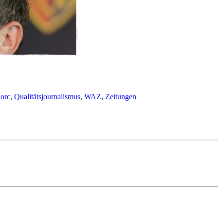
orc
,
Qualitätsjournalismus
,
WAZ
,
Zeitungen