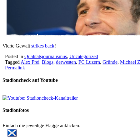
Vierte Gewalt
strikes back
!
Posted in
Qualitätsjournalismus
,
Uncategorized
Tagged
Alex Frei
,
Blogs
,
derwesten
,
FC Luzern
,
Gründe
,
Michael Z
Permalink
Stadioncheck auf Youtube
Stadionfotos
Einfach die jeweilige Flagge anklicken: