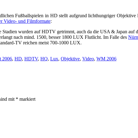
chen Fußballspielen in HD stellt aufgrund lichthungriger Objektive h
ber Video- und Filmformate
:
e Stadien wurden auf HDTV getrimmt, auch da die USA & Japan auf die
langt nach mind. 1500, besser 1800 LUX Flutlicht. Im Falle des
Nürn
Standard-TV reichen meist 700-1000 LUX.
t 2006
,
HD
,
HDTV
,
HQ
,
Lux
,
Objektive
,
Video
,
WM 2006
sind mit
*
markiert