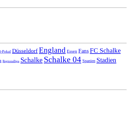
England
FC Schalke
Düsseldorf
Fans
Essen
-Pokal
Schalke 04
Schalke
Stadien
a
Spanien
Regionalliga