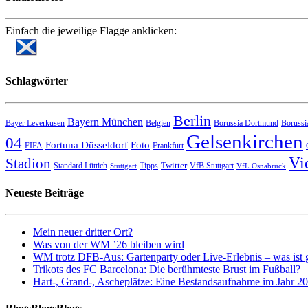
Einfach die jeweilige Flagge anklicken:
Schlagwörter
Berlin
Bayern München
Bayer Leverkusen
Belgien
Borussia Dortmund
Borussi
Gelsenkirchen
04
Fortuna Düsseldorf
Foto
FIFA
Frankfurt
Vi
Stadion
Twitter
Standard Lüttich
Tipps
VfB Stuttgart
Stuttgart
VfL Osnabrück
Neueste Beiträge
Mein neuer dritter Ort?
Was von der WM ’26 bleiben wird
WM trotz DFB-Aus: Gartenparty oder Live-Erlebnis – was ist 
Trikots des FC Barcelona: Die berühmteste Brust im Fußball?
Hart-, Grand-, Ascheplätze: Eine Bestandsaufnahme im Jahr 2