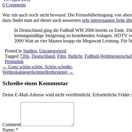
0 Comments
War mir auch noch nicht bewusst: Die Fernsehübertragung von abendli
dazu findet man auf dieser auch ansonsten
sehr interessanten Seite ü
In Deutschland ging die Fußball WM 2006 bereits zu Ende. Di
leistungsmäßige Steigerung zu bestehenden Anlagen. HDTV ver
2000 Watt an vier Masten knapp ein Megawatt Leistung. Für 
Posted in
Stadien
,
Uncategorized
Tagged
720p
,
Deutschland
,
Film
,
flutlicht
,
Fußball-Weltmeisterschaf
Permalink
Post
← Ganz schön schön. Schön scheiße.
Weltpokalsiegerkeimzellenbesieger →
navigation
Schreibe einen Kommentar
Deine E-Mail-Adresse wird nicht veröffentlicht.
Erforderliche Felder 
Comment
Name:
*