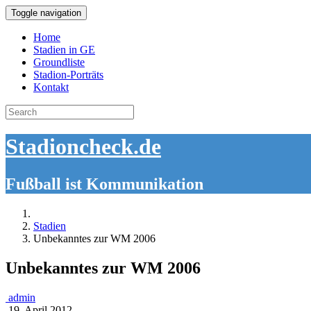
Toggle navigation
Home
Stadien in GE
Groundliste
Stadion-Porträts
Kontakt
Search
for:
Stadioncheck.de
Fußball ist Kommunikation
Stadien
Unbekanntes zur WM 2006
Unbekanntes zur WM 2006
admin
19. April 2012