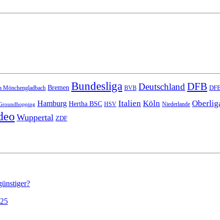
Bundesliga
DFB
Deutschland
Bremen
DFB
a Mönchengladbach
BVB
Italien
Köln
Oberlig
Hamburg
Hertha BSC
HSV
Niederlande
Groundhopping
deo
Wuppertal
ZDF
günstiger?
025