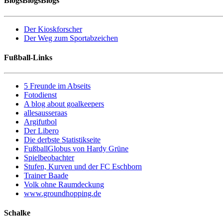
BlogsBlogsBlogs
Der Kioskforscher
Der Weg zum Sportabzeichen
Fußball-Links
5 Freunde im Abseits
Fotodienst
A blog about goalkeepers
allesausseraas
Argifutbol
Der Libero
Die derbste Statistikseite
FußballGlobus von Hardy Grüne
Spielbeobachter
Stufen, Kurven und der FC Eschborn
Trainer Baade
Volk ohne Raumdeckung
www.groundhopping.de
Schalke