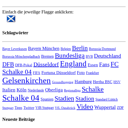
Einfach die jeweilige Flagge anklicken:
Schlagwörter
Berlin
Bayern München
Bayer Leverkusen
Belgien
Borussia Dortmund
Bundesliga
Deutschland
Bremen
Borussia Mönchengladbach
BVB
England
FC
DFB
Düsseldorf
Fans
Essen
DFB-Pokal
Schalke 04
Fortuna Düsseldorf
Foto
FIFA
Frankfurt
Gelsenkirchen
Hamburg
Hertha BSC
HSV
Groundhopping
Schalke
Italien
Köln
Oberliga
Niederlande
Regionalliga
Schalke 04
Stadien
Stadion
Spanien
Standard Lüttich
Video
Wuppertal
Twitter
ZDF
Tipps
VfB Stuttgart
Stuttgart
VfL Osnabrück
Neueste Beiträge