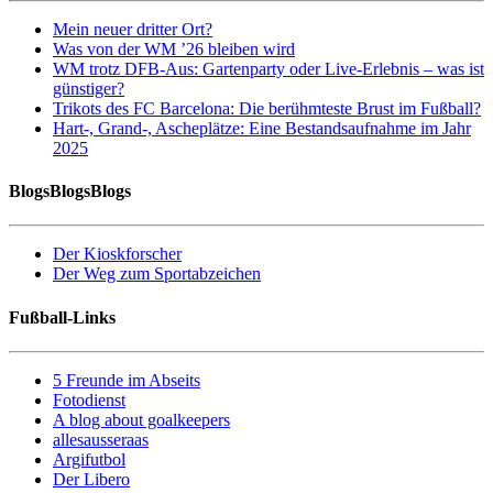
Mein neuer dritter Ort?
Was von der WM ’26 bleiben wird
WM trotz DFB-Aus: Gartenparty oder Live-Erlebnis – was ist
günstiger?
Trikots des FC Barcelona: Die berühmteste Brust im Fußball?
Hart-, Grand-, Ascheplätze: Eine Bestandsaufnahme im Jahr
2025
BlogsBlogsBlogs
Der Kioskforscher
Der Weg zum Sportabzeichen
Fußball-Links
5 Freunde im Abseits
Fotodienst
A blog about goalkeepers
allesausseraas
Argifutbol
Der Libero