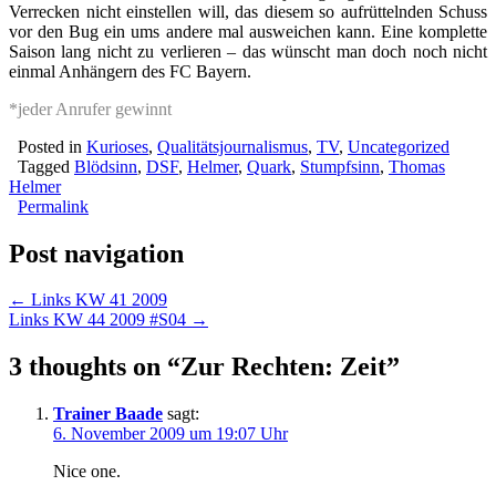
Verrecken nicht einstellen will, das diesem so aufrüttelnden Schuss
vor den Bug ein ums andere mal ausweichen kann. Eine komplette
Saison lang nicht zu verlieren – das wünscht man doch noch nicht
einmal Anhängern des FC Bayern.
*jeder Anrufer gewinnt
Posted in
Kurioses
,
Qualitätsjournalismus
,
TV
,
Uncategorized
Tagged
Blödsinn
,
DSF
,
Helmer
,
Quark
,
Stumpfsinn
,
Thomas
Helmer
Permalink
Post navigation
← Links KW 41 2009
Links KW 44 2009 #S04 →
3 thoughts on “
Zur Rechten: Zeit
”
Trainer Baade
sagt:
6. November 2009 um 19:07 Uhr
Nice one.