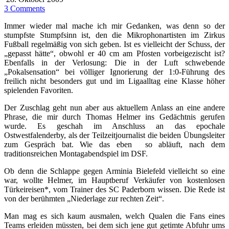
3 Comments
Immer wieder mal mache ich mir Gedanken, was denn so der
stumpfste Stumpfsinn ist, den die Mikrophonartisten im Zirkus
Fußball regelmäßig von sich geben. Ist es vielleicht der Schuss, der
„gepasst hätte“, obwohl er 40 cm am Pfosten vorbeigezischt ist?
Ebenfalls in der Verlosung: Die in der Luft schwebende
„Pokalsensation“ bei völliger Ignorierung der 1:0-Führung des
freilich nicht besonders gut und im Ligaalltag eine Klasse höher
spielenden Favoriten.
Der Zuschlag geht nun aber aus aktuellem Anlass an eine andere
Phrase, die mir durch Thomas Helmer ins Gedächtnis gerufen
wurde. Es geschah im Anschluss an das epochale
Ostwestfalenderby, als der Teilzeitjournalist die beiden Übungsleiter
zum Gespräch bat. Wie das eben so abläuft, nach dem
traditionsreichen Montagabendspiel im DSF.
Ob denn die Schlappe gegen Arminia Bielefeld vielleicht so eine
war, wollte Helmer, im Hauptberuf Verkäufer von kostenlosen
Türkeireisen*, vom Trainer des SC Paderborn wissen. Die Rede ist
von der berühmten „Niederlage zur rechten Zeit“.
Man mag es sich kaum ausmalen, welch Qualen die Fans eines
Teams erleiden müssten, bei dem sich jene gut getimte Abfuhr ums