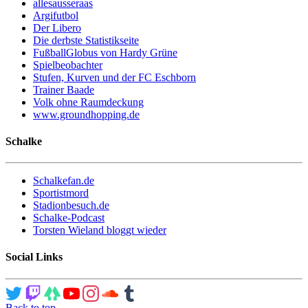
allesausseraas
Argifutbol
Der Libero
Die derbste Statistikseite
FußballGlobus von Hardy Grüne
Spielbeobachter
Stufen, Kurven und der FC Eschborn
Trainer Baade
Volk ohne Raumdeckung
www.groundhopping.de
Schalke
Schalkefan.de
Sportistmord
Stadionbesuch.de
Schalke-Podcast
Torsten Wieland bloggt wieder
Social Links
Back to top