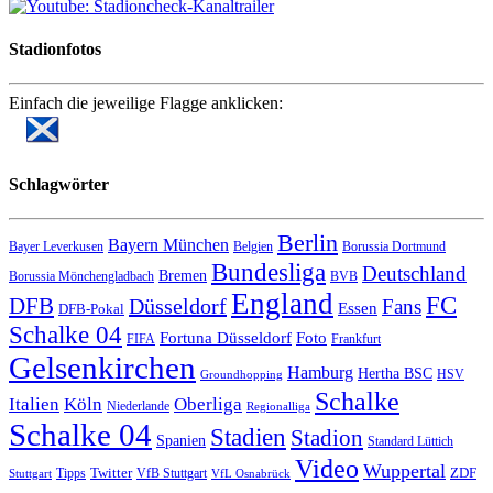
Stadionfotos
Einfach die jeweilige Flagge anklicken:
Schlagwörter
Berlin
Bayern München
Bayer Leverkusen
Belgien
Borussia Dortmund
Bundesliga
Deutschland
Bremen
Borussia Mönchengladbach
BVB
England
FC
DFB
Düsseldorf
Fans
Essen
DFB-Pokal
Schalke 04
Fortuna Düsseldorf
Foto
FIFA
Frankfurt
Gelsenkirchen
Hamburg
Hertha BSC
HSV
Groundhopping
Schalke
Italien
Köln
Oberliga
Niederlande
Regionalliga
Schalke 04
Stadien
Stadion
Spanien
Standard Lüttich
Video
Wuppertal
Twitter
ZDF
Tipps
VfB Stuttgart
Stuttgart
VfL Osnabrück