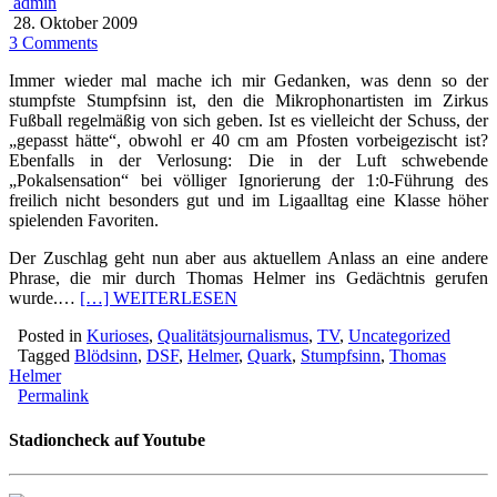
admin
28. Oktober 2009
3 Comments
Immer wieder mal mache ich mir Gedanken, was denn so der
stumpfste Stumpfsinn ist, den die Mikrophonartisten im Zirkus
Fußball regelmäßig von sich geben. Ist es vielleicht der Schuss, der
„gepasst hätte“, obwohl er 40 cm am Pfosten vorbeigezischt ist?
Ebenfalls in der Verlosung: Die in der Luft schwebende
„Pokalsensation“ bei völliger Ignorierung der 1:0-Führung des
freilich nicht besonders gut und im Ligaalltag eine Klasse höher
spielenden Favoriten.
Der Zuschlag geht nun aber aus aktuellem Anlass an eine andere
Phrase, die mir durch Thomas Helmer ins Gedächtnis gerufen
wurde.…
[…] WEITERLESEN
Posted in
Kurioses
,
Qualitätsjournalismus
,
TV
,
Uncategorized
Tagged
Blödsinn
,
DSF
,
Helmer
,
Quark
,
Stumpfsinn
,
Thomas
Helmer
Permalink
Stadioncheck auf Youtube