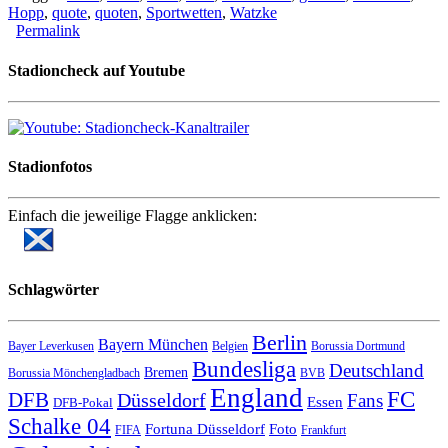
Hopp
,
quote
,
quoten
,
Sportwetten
,
Watzke
Permalink
Stadioncheck auf Youtube
Stadionfotos
Einfach die jeweilige Flagge anklicken:
Schlagwörter
Berlin
Bayern München
Bayer Leverkusen
Belgien
Borussia Dortmund
Bundesliga
Deutschland
Bremen
Borussia Mönchengladbach
BVB
England
FC
DFB
Düsseldorf
Fans
Essen
DFB-Pokal
Schalke 04
Fortuna Düsseldorf
Foto
FIFA
Frankfurt