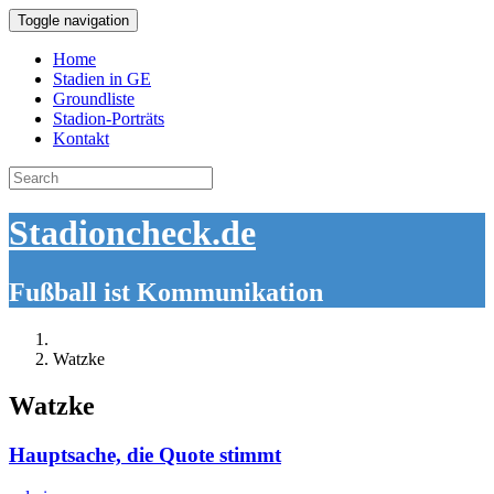
Toggle navigation
Home
Stadien in GE
Groundliste
Stadion-Porträts
Kontakt
Search
for:
Stadioncheck.de
Fußball ist Kommunikation
Watzke
Watzke
Hauptsache, die Quote stimmt