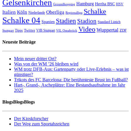
Gelsenkirchen
Hamburg
Hertha BSC
HSV
Groundhopping
Schalke
Italien
Köln
Oberliga
Niederlande
Regionalliga
Schalke 04
Stadien
Stadion
Spanien
Standard Lüttich
Video
Wuppertal
Twitter
ZDF
Tipps
VfB Stuttgart
Stuttgart
VfL Osnabrück
Neueste Beiträge
Mein neuer dritter Ort?
Was von der WM ’26 bleiben wird
WM trotz DFB-Aus: Gartenparty oder Live-Erlebnis – was ist
günstiger?
Trikots des FC Barcelona: Die berühmteste Brust im Fußball?
Hart-, Grand-, Ascheplätze: Eine Bestandsaufnahme im Jahr
2025
BlogsBlogsBlogs
Der Kioskforscher
Der Weg zum Sportabzeichen