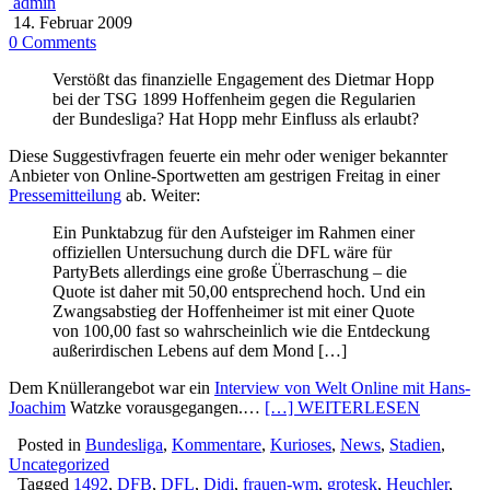
admin
14. Februar 2009
0 Comments
Verstößt das finanzielle Engagement des Dietmar Hopp
bei der TSG 1899 Hoffenheim gegen die Regularien
der Bundesliga? Hat Hopp mehr Einfluss als erlaubt?
Diese Suggestivfragen feuerte ein mehr oder weniger bekannter
Anbieter von Online-Sportwetten am gestrigen Freitag in einer
Pressemitteilung
ab. Weiter:
Ein Punktabzug für den Aufsteiger im Rahmen einer
offiziellen Untersuchung durch die DFL wäre für
PartyBets allerdings eine große Überraschung – die
Quote ist daher mit 50,00 entsprechend hoch. Und ein
Zwangsabstieg der Hoffenheimer ist mit einer Quote
von 100,00 fast so wahrscheinlich wie die Entdeckung
außerirdischen Lebens auf dem Mond […]
Dem Knüllerangebot war ein
Interview von Welt Online mit Hans-
Joachim
Watzke vorausgegangen.…
[…] WEITERLESEN
Posted in
Bundesliga
,
Kommentare
,
Kurioses
,
News
,
Stadien
,
Uncategorized
Tagged
1492
,
DFB
,
DFL
,
Didi
,
frauen-wm
,
grotesk
,
Heuchler
,