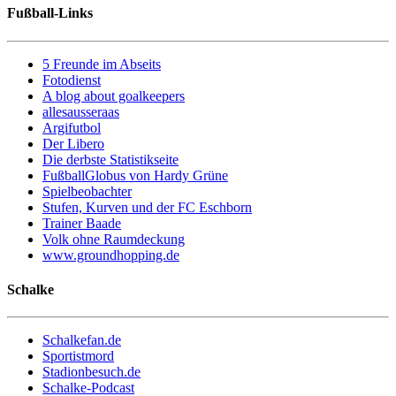
Fußball-Links
5 Freunde im Abseits
Fotodienst
A blog about goalkeepers
allesausseraas
Argifutbol
Der Libero
Die derbste Statistikseite
FußballGlobus von Hardy Grüne
Spielbeobachter
Stufen, Kurven und der FC Eschborn
Trainer Baade
Volk ohne Raumdeckung
www.groundhopping.de
Schalke
Schalkefan.de
Sportistmord
Stadionbesuch.de
Schalke-Podcast