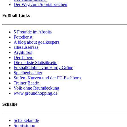
Der Weg zum Sportabzeichen
Fußball-Links
5 Freunde im Abseits
Fotodienst
A blog about goalkeepers
allesausseraas
Argifutbol
Der Libero
Die derbste Statistikseite
FußballGlobus von Hardy Grüne
Spielbeobachter
Stufen, Kurven und der FC Eschborn
Trainer Baade
Volk ohne Raumdeckung
www.groundhopping.de
Schalke
Schalkefan.de
Sportistmord