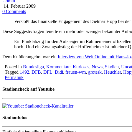
admin
14. Februar 2009
0 Comments
Verstößt das finanzielle Engagement des Dietmar Hopp bei de
Diese Suggestivfragen feuerte ein mehr oder weniger bekannter Anbie
Ein Punktabzug für den Aufsteiger im Rahmen einer offiziellen
hoch. Und ein Zwangsabstieg der Hoffenheimer ist mit einer 
Dem Knüllerangebot war ein
Interview von Welt Online mit Hans-Jo
Posted in
Bundesliga
,
Kommentare
,
Kurioses
,
News
,
Stadien
,
Uncat
Tagged
1492
,
DFB
,
DFL
,
Didi
,
frauen-wm
,
grotesk
,
Heuchler
,
Hop
Permalink
Stadioncheck auf Youtube
Stadionfotos
Einfach die jeweilige Flagge anklicken: