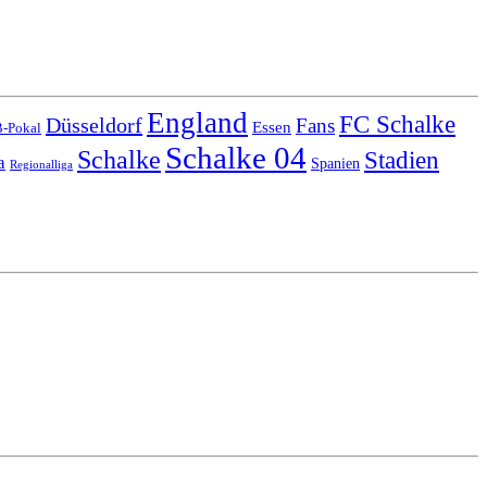
England
FC Schalke
Düsseldorf
Fans
Essen
-Pokal
Schalke 04
Schalke
Stadien
a
Spanien
Regionalliga