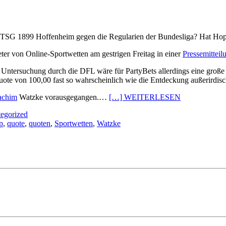
r TSG 1899 Hoffenheim gegen die Regularien der Bundesliga? Hat Hopp
ter von Online-Sportwetten am gestrigen Freitag in einer
Pressemitteil
 Untersuchung durch die DFL wäre für PartyBets allerdings eine große
Quote von 100,00 fast so wahrscheinlich wie die Entdeckung außerird
achim
Watzke vorausgegangen.…
[…] WEITERLESEN
egorized
p
,
quote
,
quoten
,
Sportwetten
,
Watzke