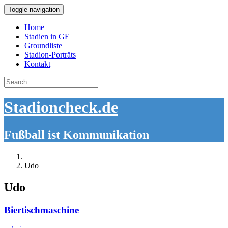
Toggle navigation
Home
Stadien in GE
Groundliste
Stadion-Porträts
Kontakt
Search
for:
Stadioncheck.de
Fußball ist Kommunikation
Udo
Udo
Biertischmaschine