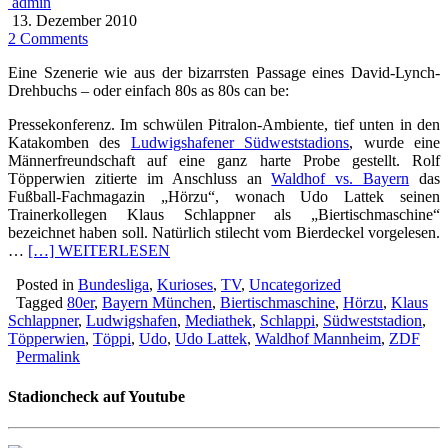
admin
13. Dezember 2010
2 Comments
Eine Szenerie wie aus der bizarrsten Passage eines David-Lynch-
Drehbuchs – oder einfach 80s as 80s can be:
Pressekonferenz. Im schwülen Pitralon-Ambiente, tief unten in den
Katakomben des
Ludwigshafener Südweststadions
, wurde eine
Männerfreundschaft auf eine ganz harte Probe gestellt. Rolf
Töpperwien zitierte im Anschluss an
Waldhof vs. Bayern
das
Fußball-Fachmagazin „Hörzu“, wonach Udo Lattek seinen
Trainerkollegen Klaus Schlappner als „Biertischmaschine“
bezeichnet haben soll. Natürlich stilecht vom Bierdeckel vorgelesen.
…
[…] WEITERLESEN
Posted in
Bundesliga
,
Kurioses
,
TV
,
Uncategorized
Tagged
80er
,
Bayern München
,
Biertischmaschine
,
Hörzu
,
Klaus
Schlappner
,
Ludwigshafen
,
Mediathek
,
Schlappi
,
Südweststadion
,
Töpperwien
,
Töppi
,
Udo
,
Udo Lattek
,
Waldhof Mannheim
,
ZDF
Permalink
Stadioncheck auf Youtube