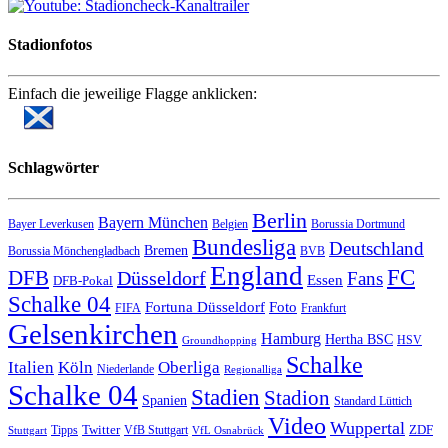
Stadionfotos
Einfach die jeweilige Flagge anklicken:
Schlagwörter
Berlin
Bayern München
Bayer Leverkusen
Belgien
Borussia Dortmund
Bundesliga
Deutschland
Bremen
Borussia Mönchengladbach
BVB
England
FC
DFB
Düsseldorf
Fans
Essen
DFB-Pokal
Schalke 04
Fortuna Düsseldorf
Foto
FIFA
Frankfurt
Gelsenkirchen
Hamburg
Hertha BSC
HSV
Groundhopping
Schalke
Italien
Köln
Oberliga
Niederlande
Regionalliga
Schalke 04
Stadien
Stadion
Spanien
Standard Lüttich
Video
Wuppertal
Twitter
ZDF
Tipps
VfB Stuttgart
Stuttgart
VfL Osnabrück