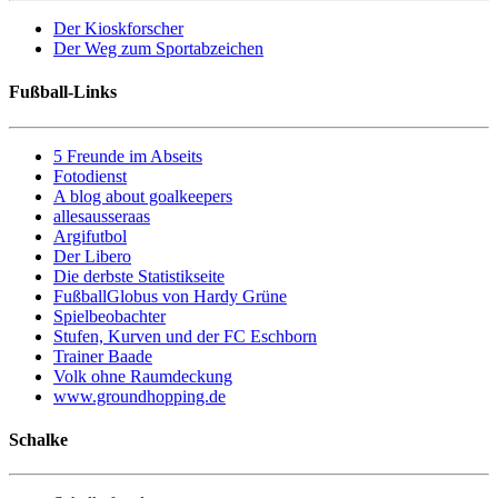
Der Kioskforscher
Der Weg zum Sportabzeichen
Fußball-Links
5 Freunde im Abseits
Fotodienst
A blog about goalkeepers
allesausseraas
Argifutbol
Der Libero
Die derbste Statistikseite
FußballGlobus von Hardy Grüne
Spielbeobachter
Stufen, Kurven und der FC Eschborn
Trainer Baade
Volk ohne Raumdeckung
www.groundhopping.de
Schalke