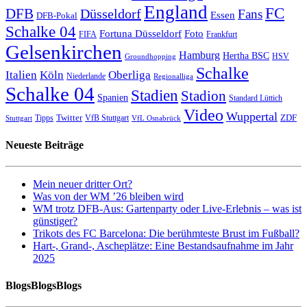
England
FC
DFB
Düsseldorf
Fans
Essen
DFB-Pokal
Schalke 04
Fortuna Düsseldorf
Foto
FIFA
Frankfurt
Gelsenkirchen
Hamburg
Hertha BSC
HSV
Groundhopping
Schalke
Italien
Köln
Oberliga
Niederlande
Regionalliga
Schalke 04
Stadien
Stadion
Spanien
Standard Lüttich
Video
Wuppertal
Twitter
ZDF
Tipps
VfB Stuttgart
Stuttgart
VfL Osnabrück
Neueste Beiträge
Mein neuer dritter Ort?
Was von der WM ’26 bleiben wird
WM trotz DFB-Aus: Gartenparty oder Live-Erlebnis – was ist
günstiger?
Trikots des FC Barcelona: Die berühmteste Brust im Fußball?
Hart-, Grand-, Ascheplätze: Eine Bestandsaufnahme im Jahr
2025
BlogsBlogsBlogs