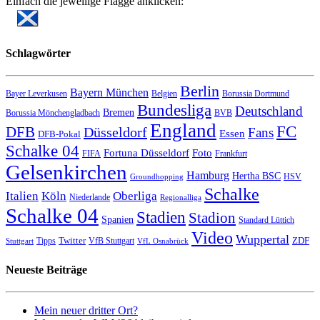
Einfach die jeweilige Flagge anklicken:
Schlagwörter
Berlin
Bayern München
Bayer Leverkusen
Belgien
Borussia Dortmund
Bundesliga
Deutschland
Bremen
Borussia Mönchengladbach
BVB
England
FC
DFB
Düsseldorf
Fans
Essen
DFB-Pokal
Schalke 04
Fortuna Düsseldorf
Foto
FIFA
Frankfurt
Gelsenkirchen
Hamburg
Hertha BSC
HSV
Groundhopping
Schalke
Italien
Köln
Oberliga
Niederlande
Regionalliga
Schalke 04
Stadien
Stadion
Spanien
Standard Lüttich
Video
Wuppertal
Twitter
ZDF
Tipps
VfB Stuttgart
Stuttgart
VfL Osnabrück
Neueste Beiträge
Mein neuer dritter Ort?