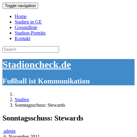
Toggle navigation
Home
Stadien in GE
Groundliste
Stadion-Porträts
Kontakt
Search
for:
Stadioncheck.de
Fußball ist Kommunikation
Stadien
Sonntagsschuss: Stewards
Sonntagsschuss: Stewards
admin
6. November 2011