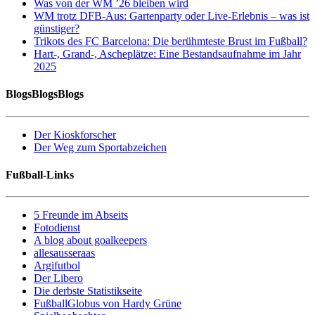
Was von der WM ’26 bleiben wird
WM trotz DFB-Aus: Gartenparty oder Live-Erlebnis – was ist
günstiger?
Trikots des FC Barcelona: Die berühmteste Brust im Fußball?
Hart-, Grand-, Ascheplätze: Eine Bestandsaufnahme im Jahr
2025
BlogsBlogsBlogs
Der Kioskforscher
Der Weg zum Sportabzeichen
Fußball-Links
5 Freunde im Abseits
Fotodienst
A blog about goalkeepers
allesausseraas
Argifutbol
Der Libero
Die derbste Statistikseite
FußballGlobus von Hardy Grüne