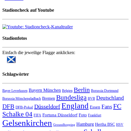
Stadioncheck auf Youtube
Stadionfotos
Einfach die jeweilige Flagge anklicken:
Schlagwörter
Berlin
Bayern München
Bayer Leverkusen
Belgien
Borussia Dortmund
Bundesliga
Deutschland
Bremen
Borussia Mönchengladbach
BVB
England
FC
DFB
Düsseldorf
Fans
Essen
DFB-Pokal
Schalke 04
Fortuna Düsseldorf
Foto
FIFA
Frankfurt
Gelsenkirchen
Hamburg
Hertha BSC
HSV
Groundhopping