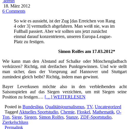
admin
18. März 2012
6 Comments
So wie es aussieht, ist der Zug [das Erreichen von Rang
4 oder 3] vermutlich abgefahren. Man weiß nie, was im
Fußball passiert. Aber wir sollten uns jetzt zunächst
einmal darauf konzentrieren, unseren Europa-League-
Platz zu festigen.
Simon Rolfes am 17.03.2012*
Wie kann man den Abstand auf Schalke oder Mönchengladbach
verkürzen? Richtig, mit dreifachen Punktgewinnen. Und wie stellt
man sicher, dass der Vorsprung auf Hannover und Stuttgart
zumindest gleich beibt? Richtig, indem man gewinnt.
Bayer Leverkusen möchte also in den verbleibenden acht
Saisonspielen auf das Siegen verzichten, um mit Siegen seine
Position zu festigen.…
[…] WEITERLESEN
Posted in
Bundesliga
,
Qualitätsjournalismus
,
TV
,
Uncategorized
Tagged
Aktuelles Sportstudio
,
Chemie
,
Floskel
,
Mathematik
,
O-
Ton
,
Siege
,
Siegen
,
Simon Rolfes
,
Stanze
,
ZDF-Sportstudio
,
Zierkelschluss
Permalink