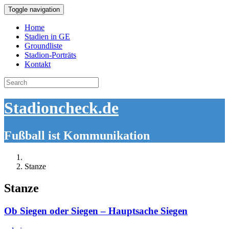
Toggle navigation
Home
Stadien in GE
Groundliste
Stadion-Porträts
Kontakt
Search
for:
Stadioncheck.de
Fußball ist Kommunikation
Stanze
Stanze
Ob Siegen oder Siegen – Hauptsache Siegen