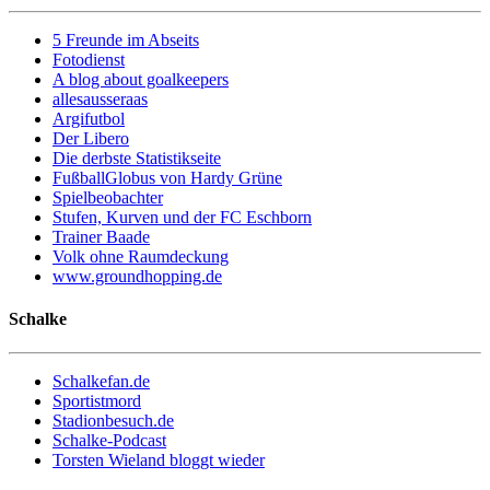
5 Freunde im Abseits
Fotodienst
A blog about goalkeepers
allesausseraas
Argifutbol
Der Libero
Die derbste Statistikseite
FußballGlobus von Hardy Grüne
Spielbeobachter
Stufen, Kurven und der FC Eschborn
Trainer Baade
Volk ohne Raumdeckung
www.groundhopping.de
Schalke
Schalkefan.de
Sportistmord
Stadionbesuch.de
Schalke-Podcast
Torsten Wieland bloggt wieder