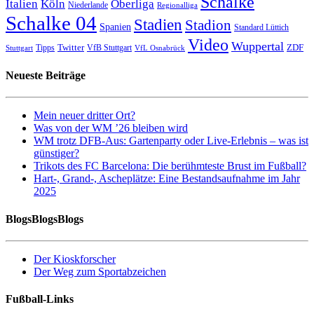
Schalke
Italien
Köln
Oberliga
Niederlande
Regionalliga
Schalke 04
Stadien
Stadion
Spanien
Standard Lüttich
Video
Wuppertal
Twitter
ZDF
Tipps
VfB Stuttgart
Stuttgart
VfL Osnabrück
Neueste Beiträge
Mein neuer dritter Ort?
Was von der WM ’26 bleiben wird
WM trotz DFB-Aus: Gartenparty oder Live-Erlebnis – was ist
günstiger?
Trikots des FC Barcelona: Die berühmteste Brust im Fußball?
Hart-, Grand-, Ascheplätze: Eine Bestandsaufnahme im Jahr
2025
BlogsBlogsBlogs
Der Kioskforscher
Der Weg zum Sportabzeichen
Fußball-Links