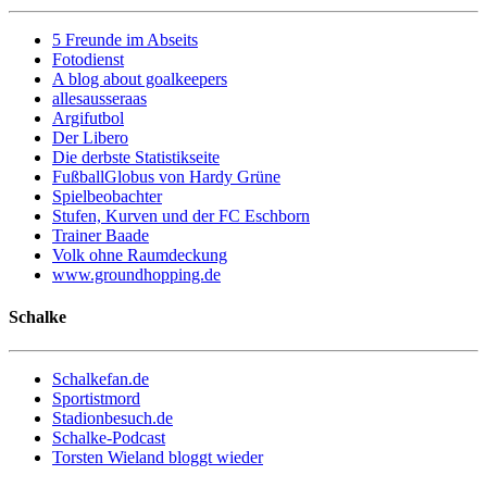
5 Freunde im Abseits
Fotodienst
A blog about goalkeepers
allesausseraas
Argifutbol
Der Libero
Die derbste Statistikseite
FußballGlobus von Hardy Grüne
Spielbeobachter
Stufen, Kurven und der FC Eschborn
Trainer Baade
Volk ohne Raumdeckung
www.groundhopping.de
Schalke
Schalkefan.de
Sportistmord
Stadionbesuch.de
Schalke-Podcast
Torsten Wieland bloggt wieder