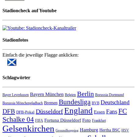
Stadioncheck auf Youtube
Stadionfotos
Einfach die jeweilige Flagge anklicken:
Schlagwörter
Berlin
Bayern München
Bayer Leverkusen
Belgien
Borussia Dortmund
Bundesliga
Deutschland
Bremen
Borussia Mönchengladbach
BVB
England
FC
DFB
Düsseldorf
Fans
Essen
DFB-Pokal
Schalke 04
Fortuna Düsseldorf
Foto
FIFA
Frankfurt
Gelsenkirchen
Hamburg
Hertha BSC
HSV
Groundhopping