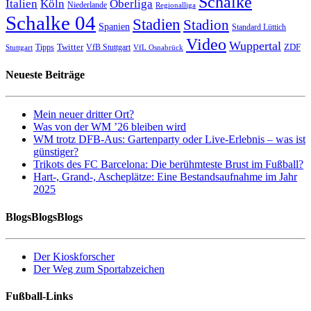
Schalke
Italien
Köln
Oberliga
Niederlande
Regionalliga
Schalke 04
Stadien
Stadion
Spanien
Standard Lüttich
Video
Wuppertal
Twitter
ZDF
Tipps
VfB Stuttgart
Stuttgart
VfL Osnabrück
Neueste Beiträge
Mein neuer dritter Ort?
Was von der WM ’26 bleiben wird
WM trotz DFB-Aus: Gartenparty oder Live-Erlebnis – was ist
günstiger?
Trikots des FC Barcelona: Die berühmteste Brust im Fußball?
Hart-, Grand-, Ascheplätze: Eine Bestandsaufnahme im Jahr
2025
BlogsBlogsBlogs
Der Kioskforscher
Der Weg zum Sportabzeichen
Fußball-Links