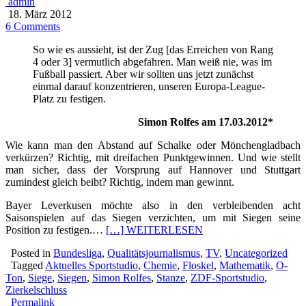
admin
18. März 2012
6 Comments
So wie es aussieht, ist der Zug [das Erreichen von Rang
4 oder 3] vermutlich abgefahren. Man weiß nie, was im
Fußball passiert. Aber wir sollten uns jetzt zunächst
einmal darauf konzentrieren, unseren Europa-League-
Platz zu festigen.
Simon Rolfes am 17.03.2012*
Wie kann man den Abstand auf Schalke oder Mönchengladbach
verkürzen? Richtig, mit dreifachen Punktgewinnen. Und wie stellt
man sicher, dass der Vorsprung auf Hannover und Stuttgart
zumindest gleich beibt? Richtig, indem man gewinnt.
Bayer Leverkusen möchte also in den verbleibenden acht
Saisonspielen auf das Siegen verzichten, um mit Siegen seine
Position zu festigen.…
[…] WEITERLESEN
Posted in
Bundesliga
,
Qualitätsjournalismus
,
TV
,
Uncategorized
Tagged
Aktuelles Sportstudio
,
Chemie
,
Floskel
,
Mathematik
,
O-
Ton
,
Siege
,
Siegen
,
Simon Rolfes
,
Stanze
,
ZDF-Sportstudio
,
Zierkelschluss
Permalink