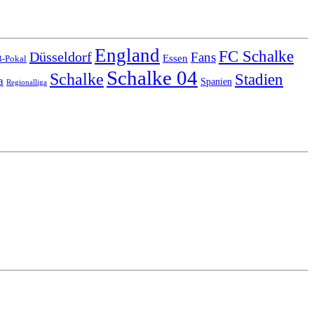
England
FC Schalke
Düsseldorf
Fans
Essen
-Pokal
Schalke 04
Schalke
Stadien
a
Spanien
Regionalliga