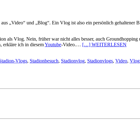
rt aus „Video“ und „Blog“. Ein Vlog ist also ein persönlich gehaltene
on als Vlog. Nein, früher war nicht alles besser, auch Groundhopping
, erkläre ich in diesem
Youtube
-Video.…
[…] WEITERLESEN
Stadion-Vlogs
,
Stadionbesuch
,
Stadionvlog
,
Stadionvlogs
,
Video
,
Vlog