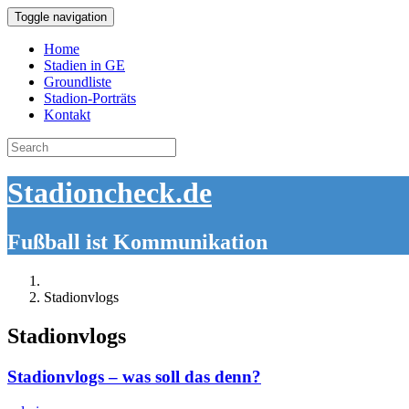
Toggle navigation
Home
Stadien in GE
Groundliste
Stadion-Porträts
Kontakt
Search
for:
Stadioncheck.de
Fußball ist Kommunikation
Stadionvlogs
Stadionvlogs
Stadionvlogs – was soll das denn?