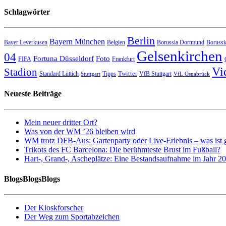
Schlagwörter
Berlin
Bayern München
Bayer Leverkusen
Belgien
Borussia Dortmund
Borussi
Gelsenkirchen
04
Fortuna Düsseldorf
Foto
FIFA
Frankfurt
Vi
Stadion
Twitter
Standard Lüttich
Tipps
VfB Stuttgart
Stuttgart
VfL Osnabrück
Neueste Beiträge
Mein neuer dritter Ort?
Was von der WM ’26 bleiben wird
WM trotz DFB-Aus: Gartenparty oder Live-Erlebnis – was ist 
Trikots des FC Barcelona: Die berühmteste Brust im Fußball?
Hart-, Grand-, Ascheplätze: Eine Bestandsaufnahme im Jahr 2
BlogsBlogsBlogs
Der Kioskforscher
Der Weg zum Sportabzeichen