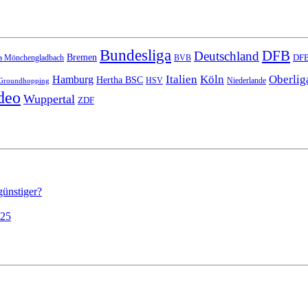
Bundesliga
DFB
Deutschland
Bremen
DFB
a Mönchengladbach
BVB
Italien
Köln
Oberlig
Hamburg
Hertha BSC
HSV
Niederlande
Groundhopping
deo
Wuppertal
ZDF
günstiger?
025