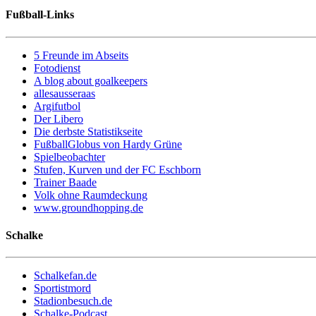
Fußball-Links
5 Freunde im Abseits
Fotodienst
A blog about goalkeepers
allesausseraas
Argifutbol
Der Libero
Die derbste Statistikseite
FußballGlobus von Hardy Grüne
Spielbeobachter
Stufen, Kurven und der FC Eschborn
Trainer Baade
Volk ohne Raumdeckung
www.groundhopping.de
Schalke
Schalkefan.de
Sportistmord
Stadionbesuch.de
Schalke-Podcast