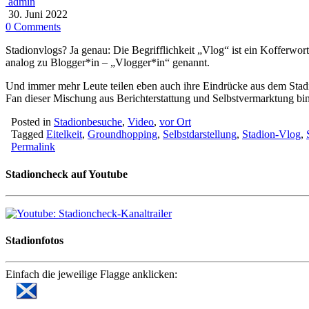
admin
30. Juni 2022
0 Comments
Stadionvlogs? Ja genau: Die Begrifflichkeit „Vlog“ ist ein Kofferwo
analog zu Blogger*in – „Vlogger*in“ genannt.
Und immer mehr Leute teilen eben auch ihre Eindrücke aus dem Stadi
Fan dieser Mischung aus Berichterstattung und Selbstvermarktung bin
Posted in
Stadionbesuche
,
Video
,
vor Ort
Tagged
Eitelkeit
,
Groundhopping
,
Selbstdarstellung
,
Stadion-Vlog
,
Permalink
Stadioncheck auf Youtube
Stadionfotos
Einfach die jeweilige Flagge anklicken: