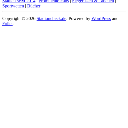
Stadien WM 2014
|
Prominente Fans
|
Siegerlisten & Tabellen
|
Sportwetten
|
Bücher
Copyright © 2026
Stadioncheck.de
. Powered by
WordPress
and
Follet
.