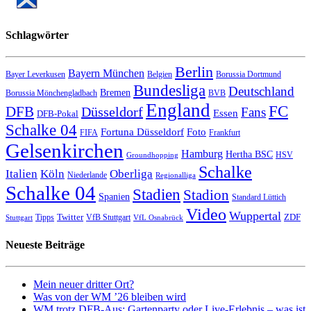
Schlagwörter
Berlin
Bayern München
Bayer Leverkusen
Belgien
Borussia Dortmund
Bundesliga
Deutschland
Bremen
Borussia Mönchengladbach
BVB
England
FC
DFB
Düsseldorf
Fans
Essen
DFB-Pokal
Schalke 04
Fortuna Düsseldorf
Foto
FIFA
Frankfurt
Gelsenkirchen
Hamburg
Hertha BSC
HSV
Groundhopping
Schalke
Italien
Köln
Oberliga
Niederlande
Regionalliga
Schalke 04
Stadien
Stadion
Spanien
Standard Lüttich
Video
Wuppertal
Twitter
ZDF
Tipps
VfB Stuttgart
Stuttgart
VfL Osnabrück
Neueste Beiträge
Mein neuer dritter Ort?
Was von der WM ’26 bleiben wird
WM trotz DFB-Aus: Gartenparty oder Live-Erlebnis – was ist