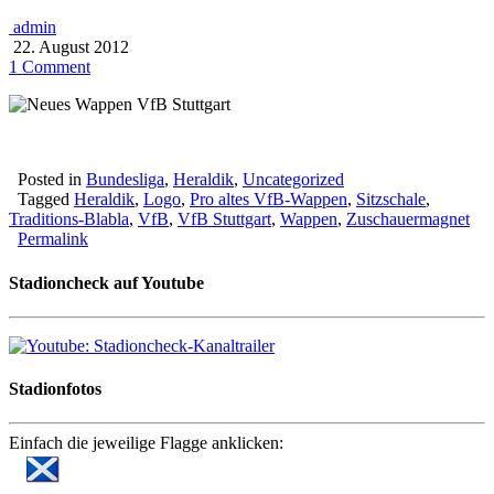
admin
22. August 2012
1 Comment
Posted in
Bundesliga
,
Heraldik
,
Uncategorized
Tagged
Heraldik
,
Logo
,
Pro altes VfB-Wappen
,
Sitzschale
,
Traditions-Blabla
,
VfB
,
VfB Stuttgart
,
Wappen
,
Zuschauermagnet
Permalink
Stadioncheck auf Youtube
Stadionfotos
Einfach die jeweilige Flagge anklicken: