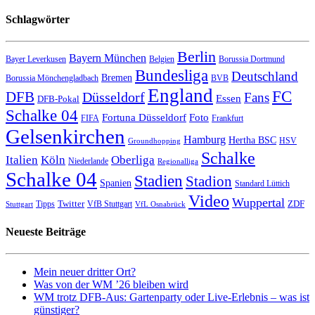
Schlagwörter
Berlin
Bayern München
Bayer Leverkusen
Belgien
Borussia Dortmund
Bundesliga
Deutschland
Bremen
Borussia Mönchengladbach
BVB
England
FC
DFB
Düsseldorf
Fans
Essen
DFB-Pokal
Schalke 04
Fortuna Düsseldorf
Foto
FIFA
Frankfurt
Gelsenkirchen
Hamburg
Hertha BSC
HSV
Groundhopping
Schalke
Italien
Köln
Oberliga
Niederlande
Regionalliga
Schalke 04
Stadien
Stadion
Spanien
Standard Lüttich
Video
Wuppertal
Twitter
ZDF
Tipps
VfB Stuttgart
Stuttgart
VfL Osnabrück
Neueste Beiträge
Mein neuer dritter Ort?
Was von der WM ’26 bleiben wird
WM trotz DFB-Aus: Gartenparty oder Live-Erlebnis – was ist
günstiger?