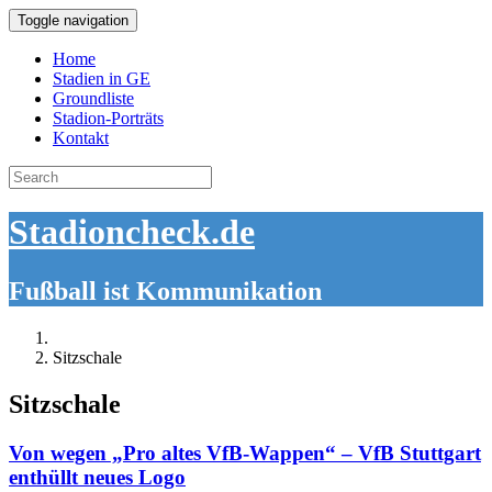
Toggle navigation
Home
Stadien in GE
Groundliste
Stadion-Porträts
Kontakt
Search
for:
Stadioncheck.de
Fußball ist Kommunikation
Sitzschale
Sitzschale
Von wegen „Pro altes VfB-Wappen“ – VfB Stuttgart
enthüllt neues Logo