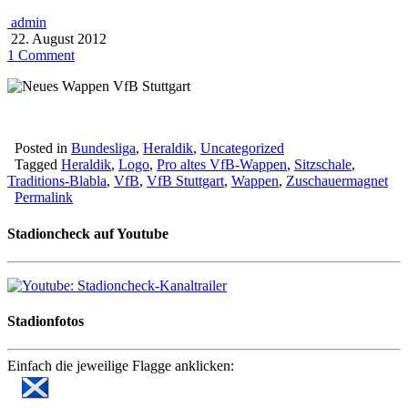
admin
22. August 2012
1 Comment
Posted in
Bundesliga
,
Heraldik
,
Uncategorized
Tagged
Heraldik
,
Logo
,
Pro altes VfB-Wappen
,
Sitzschale
,
Traditions-Blabla
,
VfB
,
VfB Stuttgart
,
Wappen
,
Zuschauermagnet
Permalink
Stadioncheck auf Youtube
Stadionfotos
Einfach die jeweilige Flagge anklicken: