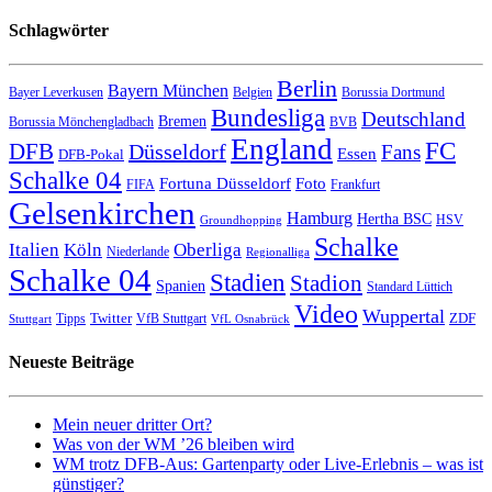
Schlagwörter
Berlin
Bayern München
Bayer Leverkusen
Belgien
Borussia Dortmund
Bundesliga
Deutschland
Bremen
Borussia Mönchengladbach
BVB
England
FC
DFB
Düsseldorf
Fans
Essen
DFB-Pokal
Schalke 04
Fortuna Düsseldorf
Foto
FIFA
Frankfurt
Gelsenkirchen
Hamburg
Hertha BSC
HSV
Groundhopping
Schalke
Italien
Köln
Oberliga
Niederlande
Regionalliga
Schalke 04
Stadien
Stadion
Spanien
Standard Lüttich
Video
Wuppertal
Twitter
ZDF
Tipps
VfB Stuttgart
Stuttgart
VfL Osnabrück
Neueste Beiträge
Mein neuer dritter Ort?
Was von der WM ’26 bleiben wird
WM trotz DFB-Aus: Gartenparty oder Live-Erlebnis – was ist
günstiger?