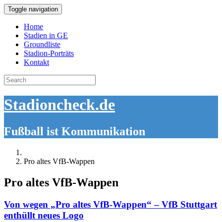
Toggle navigation
Home
Stadien in GE
Groundliste
Stadion-Porträts
Kontakt
Search
for:
Stadioncheck.de
Fußball ist Kommunikation
Pro altes VfB-Wappen
Pro altes VfB-Wappen
Von wegen „Pro altes VfB-Wappen“ – VfB Stuttgart
enthüllt neues Logo