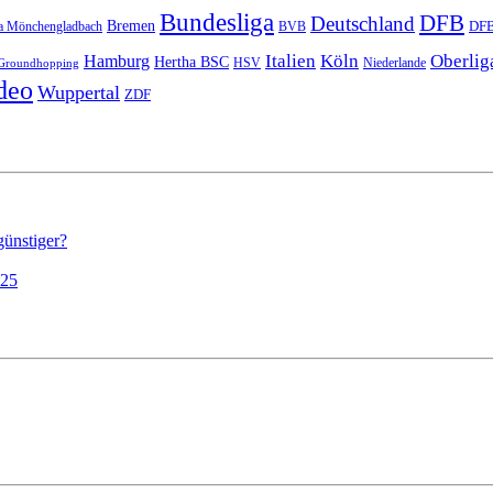
Bundesliga
DFB
Deutschland
Bremen
DFB
a Mönchengladbach
BVB
Italien
Köln
Oberlig
Hamburg
Hertha BSC
HSV
Niederlande
Groundhopping
deo
Wuppertal
ZDF
günstiger?
025