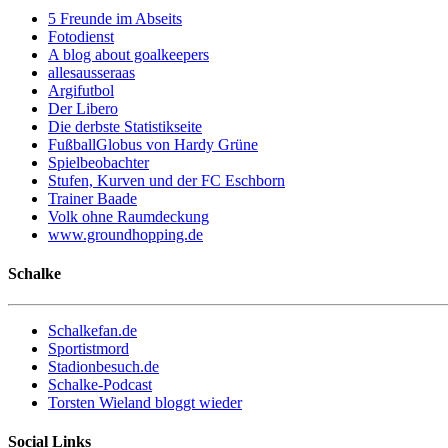
5 Freunde im Abseits
Fotodienst
A blog about goalkeepers
allesausseraas
Argifutbol
Der Libero
Die derbste Statistikseite
FußballGlobus von Hardy Grüne
Spielbeobachter
Stufen, Kurven und der FC Eschborn
Trainer Baade
Volk ohne Raumdeckung
www.groundhopping.de
Schalke
Schalkefan.de
Sportistmord
Stadionbesuch.de
Schalke-Podcast
Torsten Wieland bloggt wieder
Social Links