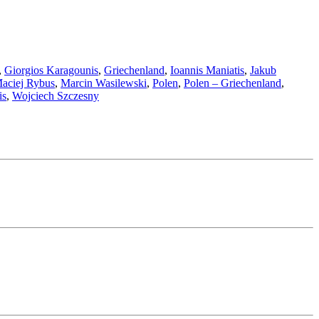
,
Giorgios Karagounis
,
Griechenland
,
Ioannis Maniatis
,
Jakub
aciej Rybus
,
Marcin Wasilewski
,
Polen
,
Polen – Griechenland
,
is
,
Wojciech Szczesny