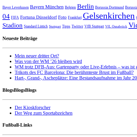
Berlin
Bayern München
Bayer Leverkusen
Belgien
Borussia Dortmund
Borussi
Gelsenkirchen
04
Fortuna Düsseldorf
Foto
FIFA
Frankfurt
Vi
Stadion
Twitter
Standard Lüttich
Tipps
VfB Stuttgart
Stuttgart
VfL Osnabrück
Neueste Beiträge
Mein neuer dritter Ort?
Was von der WM ’26 bleiben wird
WM trotz DFB-Aus: Gartenparty oder Live-Erlebnis – was ist 
Trikots des FC Barcelona: Die berühmteste Brust im Fußball?
Hart-, Grand-, Ascheplätze: Eine Bestandsaufnahme im Jahr 2
BlogsBlogsBlogs
Der Kioskforscher
Der Weg zum Sportabzeichen
Fußball-Links