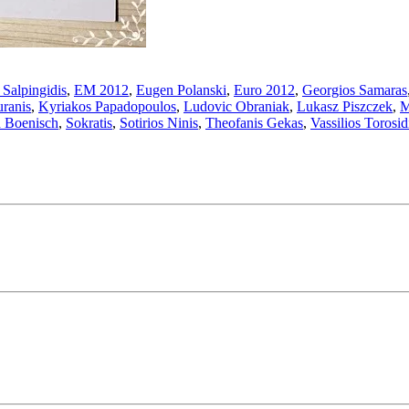
 Salpingidis
,
EM 2012
,
Eugen Polanski
,
Euro 2012
,
Georgios Samaras
uranis
,
Kyriakos Papadopoulos
,
Ludovic Obraniak
,
Lukasz Piszczek
,
M
n Boenisch
,
Sokratis
,
Sotirios Ninis
,
Theofanis Gekas
,
Vassilios Torosid