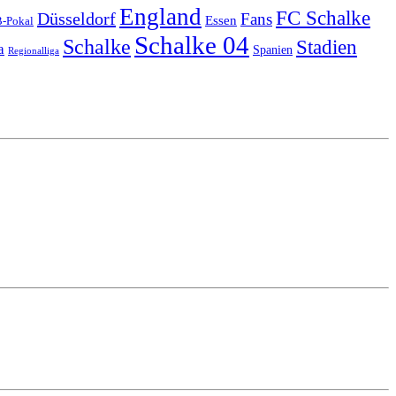
England
FC Schalke
Düsseldorf
Fans
Essen
-Pokal
Schalke 04
Schalke
Stadien
a
Spanien
Regionalliga