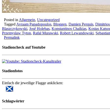
Posted in
Allgemein
,
Uncategorized
Tagged
Avraam Papadopoulos
,
Bloggen
,
Damien Perquis
,
Dimitrios
Blaszczykowski
,
José Holebas
,
Konstantinos Chalkias
,
Kostas Katso
Przemyslaw Tyton
,
Rafal Murawski
,
Robert Lewandowski
,
Sebastia
Permalink
Stadioncheck auf Youtube
Stadionfotos
Einfach die jeweilige Flagge anklicken:
Schlagwörter