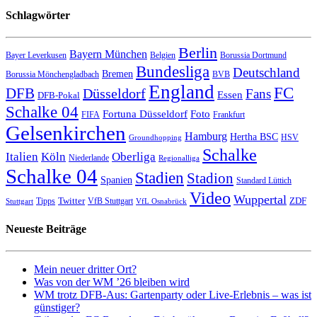
Schlagwörter
Berlin
Bayern München
Bayer Leverkusen
Belgien
Borussia Dortmund
Bundesliga
Deutschland
Bremen
Borussia Mönchengladbach
BVB
England
FC
DFB
Düsseldorf
Fans
Essen
DFB-Pokal
Schalke 04
Fortuna Düsseldorf
Foto
FIFA
Frankfurt
Gelsenkirchen
Hamburg
Hertha BSC
HSV
Groundhopping
Schalke
Italien
Köln
Oberliga
Niederlande
Regionalliga
Schalke 04
Stadien
Stadion
Spanien
Standard Lüttich
Video
Wuppertal
Twitter
ZDF
Tipps
VfB Stuttgart
Stuttgart
VfL Osnabrück
Neueste Beiträge
Mein neuer dritter Ort?
Was von der WM ’26 bleiben wird
WM trotz DFB-Aus: Gartenparty oder Live-Erlebnis – was ist
günstiger?