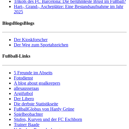
Trikots des FC Barcelona: Die berühmteste Brust im Fußball?
Hart-, Grand-, Ascheplätze: Eine Bestandsaufnahme im Jahr
2025
BlogsBlogsBlogs
Der Kioskforscher
Der Weg zum Sportabzeichen
Fußball-Links
5 Freunde im Abseits
Fotodienst
A blog about goalkeepers
allesausseraas
Argifutbol
Der Libero
Die derbste Statistikseite
FußballGlobus von Hardy Grüne
Spielbeobachter
Stufen, Kurven und der FC Eschborn
Trainer Baade