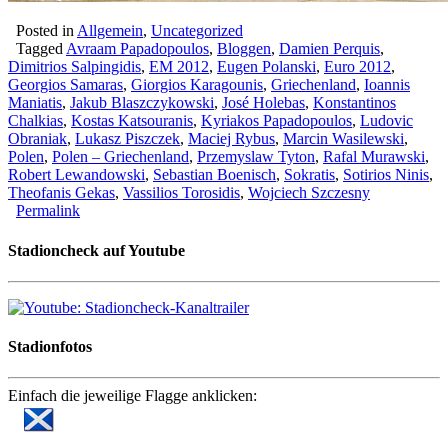
Posted in
Allgemein
,
Uncategorized
Tagged
Avraam Papadopoulos
,
Bloggen
,
Damien Perquis
,
Dimitrios Salpingidis
,
EM 2012
,
Eugen Polanski
,
Euro 2012
,
Georgios Samaras
,
Giorgios Karagounis
,
Griechenland
,
Ioannis
Maniatis
,
Jakub Blaszczykowski
,
José Holebas
,
Konstantinos
Chalkias
,
Kostas Katsouranis
,
Kyriakos Papadopoulos
,
Ludovic
Obraniak
,
Lukasz Piszczek
,
Maciej Rybus
,
Marcin Wasilewski
,
Polen
,
Polen – Griechenland
,
Przemyslaw Tyton
,
Rafal Murawski
,
Robert Lewandowski
,
Sebastian Boenisch
,
Sokratis
,
Sotirios Ninis
,
Theofanis Gekas
,
Vassilios Torosidis
,
Wojciech Szczesny
Permalink
Stadioncheck auf Youtube
Stadionfotos
Einfach die jeweilige Flagge anklicken: