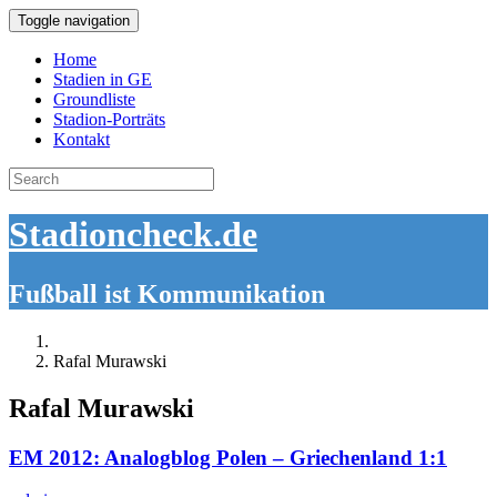
Toggle navigation
Home
Stadien in GE
Groundliste
Stadion-Porträts
Kontakt
Search
for:
Stadioncheck.de
Fußball ist Kommunikation
Rafal Murawski
Rafal Murawski
EM 2012: Analogblog Polen – Griechenland 1:1