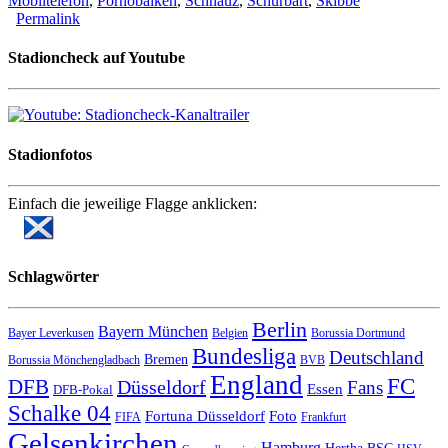
Mobiltelefon
,
Pornobalken
,
Schnauz
,
Schurbart
,
Skibbe
Permalink
Stadioncheck auf Youtube
Stadionfotos
Einfach die jeweilige Flagge anklicken:
Schlagwörter
Berlin
Bayern München
Bayer Leverkusen
Belgien
Borussia Dortmund
Bundesliga
Deutschland
Bremen
Borussia Mönchengladbach
BVB
England
FC
DFB
Düsseldorf
Fans
Essen
DFB-Pokal
Schalke 04
Fortuna Düsseldorf
Foto
FIFA
Frankfurt
Gelsenkirchen
Hamburg