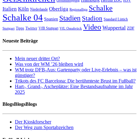
Hertha BSC
HSV
Groundhopping
Schalke
Italien
Köln
Oberliga
Niederlande
Regionalliga
Schalke 04
Stadien
Stadion
Spanien
Standard Lüttich
Video
Wuppertal
Twitter
ZDF
Tipps
VfB Stuttgart
Stuttgart
VfL Osnabrück
Neueste Beiträge
Mein neuer dritter Ort?
Was von der WM ’26 bleiben wird
WM trotz DFB-Aus: Gartenparty oder Live-Erlebnis – was ist
günstiger?
Trikots des FC Barcelona: Die berühmteste Brust im Fußball?
Hart-, Grand-, Ascheplätze: Eine Bestandsaufnahme im Jahr
2025
BlogsBlogsBlogs
Der Kioskforscher
Der Weg zum Sportabzeichen