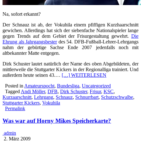
Na, sofort erkannt?
Der Schnauz ist ab, der Vokuhila einem pfiffigen Kurzhaarschnitt
gewichen. Allerdings hat sich der siebenfache Nationalspieler lange
gegen Trends auf dem Gebiet der Frisurgestaltung gewehrt.
Die
Ehrung als Jahrgangsbester
des 54. DFB-Fußball-Lehrer-Lehrgangs
nahm der gebürtige Sachse Ende 2007 jedenfalls noch mit
altbekannter Matte entgegen.
Dirk Schuster lautet natürlich der Name des oben Abgebildeten, der
mittlerweile die Stuttgarter Kickers in der Regionalliga trainiert. Und
außerdem heute seinen 43.…
[…] WEITERLESEN
Posted in
Amateurspocht
,
Bundesliga
,
Uncategorized
Tagged
Andi Möller
,
DFB
,
Dirk Schuster
,
Frisur
,
KSC
,
Kurzaarschnitt
,
Lehrgang
,
Schnauz
,
Schnurrbart
,
Schutzschwalbe
,
Stuttgarter Kickers
,
Vokuhila
Permalink
Was war auf Horny Mikes Speicherkarte?
admin
2. März 2009