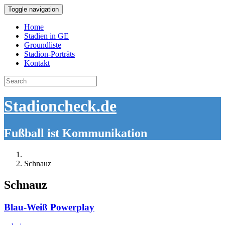
Toggle navigation
Home
Stadien in GE
Groundliste
Stadion-Porträts
Kontakt
Search
for:
Stadioncheck.de
Fußball ist Kommunikation
Schnauz
Schnauz
Blau-Weiß Powerplay