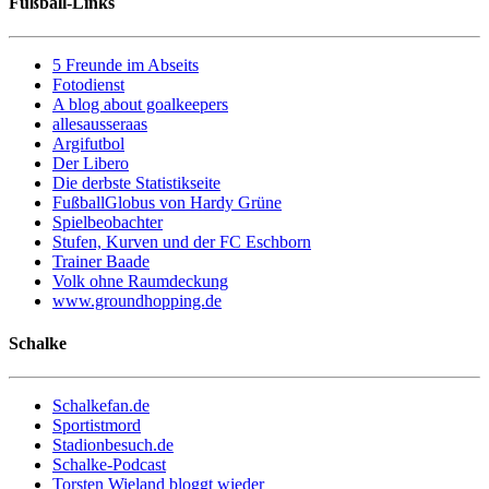
Fußball-Links
5 Freunde im Abseits
Fotodienst
A blog about goalkeepers
allesausseraas
Argifutbol
Der Libero
Die derbste Statistikseite
FußballGlobus von Hardy Grüne
Spielbeobachter
Stufen, Kurven und der FC Eschborn
Trainer Baade
Volk ohne Raumdeckung
www.groundhopping.de
Schalke
Schalkefan.de
Sportistmord
Stadionbesuch.de
Schalke-Podcast
Torsten Wieland bloggt wieder