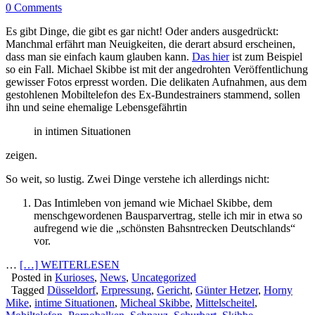
0 Comments
Es gibt Dinge, die gibt es gar nicht! Oder anders ausgedrückt:
Manchmal erfährt man Neuigkeiten, die derart absurd erscheinen,
dass man sie einfach kaum glauben kann.
Das hier
ist zum Beispiel
so ein Fall. Michael Skibbe ist mit der angedrohten Veröffentlichung
gewisser Fotos erpresst worden. Die delikaten Aufnahmen, aus dem
gestohlenen Mobiltelefon des Ex-Bundestrainers stammend, sollen
ihn und seine ehemalige Lebensgefährtin
in intimen Situationen
zeigen.
So weit, so lustig. Zwei Dinge verstehe ich allerdings nicht:
Das Intimleben von jemand wie Michael Skibbe, dem
menschgewordenen Bausparvertrag, stelle ich mir in etwa so
aufregend wie die „schönsten Bahsntrecken Deutschlands“
vor.
…
[…] WEITERLESEN
Posted in
Kurioses
,
News
,
Uncategorized
Tagged
Düsseldorf
,
Erpressung
,
Gericht
,
Günter Hetzer
,
Horny
Mike
,
intime Situationen
,
Micheal Skibbe
,
Mittelscheitel
,