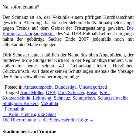
Na, sofort erkannt?
Der Schnauz ist ab, der Vokuhila einem pfiffigen Kurzhaarschnitt
gewichen. Allerdings hat sich der siebenfache Nationalspieler lange
gegen Trends auf dem Gebiet der Frisurgestaltung gewehrt.
Die
Ehrung als Jahrgangsbester
des 54. DFB-Fußball-Lehrer-Lehrgangs
nahm der gebürtige Sachse Ende 2007 jedenfalls noch mit
altbekannter Matte entgegen.
Dirk Schuster lautet natürlich der Name des oben Abgebildeten, der
mittlerweile die Stuttgarter Kickers in der Regionalliga trainiert. Und
außerdem heute seinen 43. Geburtstag feiert. Herzlichen
Glückwunsch! Auf dass er seinen Schützlingen niemals die Vorzüge
der Schutzschwalbe näherbringen möge.
Posted in
Amateurspocht
,
Bundesliga
,
Uncategorized
Tagged
Andi Möller
,
DFB
,
Dirk Schuster
,
Frisur
,
KSC
,
Kurzaarschnitt
,
Lehrgang
,
Schnauz
,
Schnurrbart
,
Schutzschwalbe
,
Stuttgarter Kickers
,
Vokuhila
Permalink
Post
← Köln ist eine große Stadt
Die Übertreibung ist die Schwester der Lüge →
navigation
Stadioncheck auf Youtube