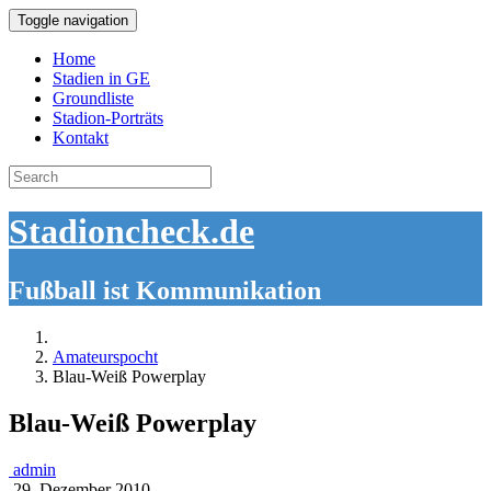
Toggle navigation
Home
Stadien in GE
Groundliste
Stadion-Porträts
Kontakt
Search
for:
Stadioncheck.de
Fußball ist Kommunikation
Amateurspocht
Blau-Weiß Powerplay
Blau-Weiß Powerplay
admin
29. Dezember 2010