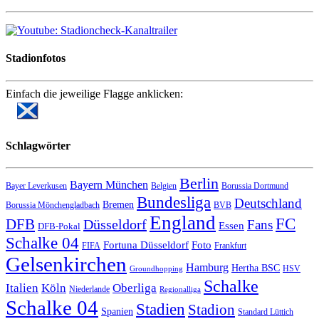
Stadionfotos
Einfach die jeweilige Flagge anklicken:
Schlagwörter
Berlin
Bayern München
Bayer Leverkusen
Belgien
Borussia Dortmund
Bundesliga
Deutschland
Bremen
Borussia Mönchengladbach
BVB
England
FC
DFB
Düsseldorf
Fans
Essen
DFB-Pokal
Schalke 04
Fortuna Düsseldorf
Foto
FIFA
Frankfurt
Gelsenkirchen
Hamburg
Hertha BSC
HSV
Groundhopping
Schalke
Italien
Köln
Oberliga
Niederlande
Regionalliga
Schalke 04
Stadien
Stadion
Spanien
Standard Lüttich