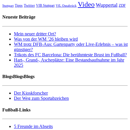
Video
Wuppertal
Twitter
ZDF
Tipps
VfB Stuttgart
Stuttgart
VfL Osnabrück
Neueste Beiträge
Mein neuer dritter Ort?
Was von der WM ’26 bleiben wird
WM trotz DFB-Aus: Gartenparty oder Live-Erlebnis – was ist
günstiger?
Trikots des FC Barcelona: Die berühmteste Brust im Fußball?
Hart-, Grand-, Ascheplätze: Eine Bestandsaufnahme im Jahr
2025
BlogsBlogsBlogs
Der Kioskforscher
Der Weg zum Sportabzeichen
Fußball-Links
5 Freunde im Abseits