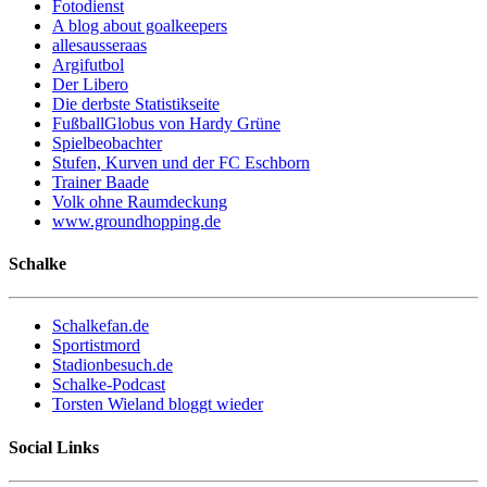
Fotodienst
A blog about goalkeepers
allesausseraas
Argifutbol
Der Libero
Die derbste Statistikseite
FußballGlobus von Hardy Grüne
Spielbeobachter
Stufen, Kurven und der FC Eschborn
Trainer Baade
Volk ohne Raumdeckung
www.groundhopping.de
Schalke
Schalkefan.de
Sportistmord
Stadionbesuch.de
Schalke-Podcast
Torsten Wieland bloggt wieder
Social Links