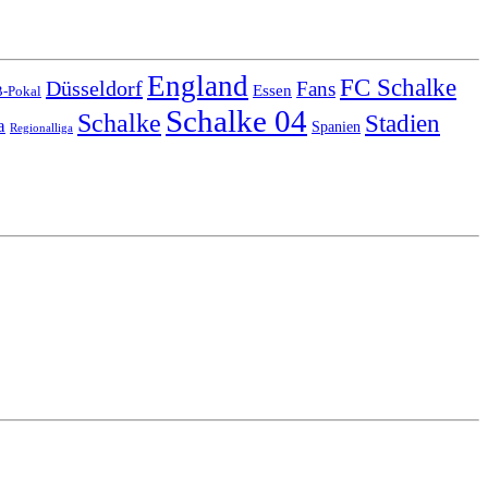
England
FC Schalke
Düsseldorf
Fans
Essen
-Pokal
Schalke 04
Schalke
Stadien
a
Spanien
Regionalliga