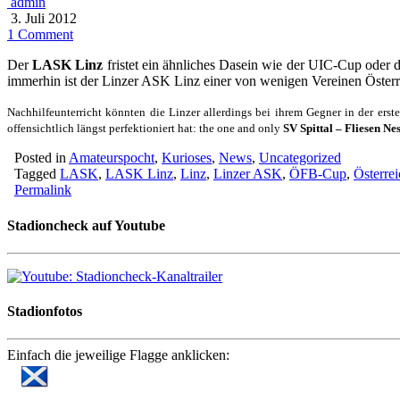
admin
3. Juli 2012
1 Comment
Der
LASK Linz
fristet ein ähnliches Dasein wie der UIC-Cup oder 
immerhin ist der Linzer ASK Linz einer von wenigen Vereinen Österre
Nachhilfeunterricht könnten die Linzer allerdings bei ihrem Gegner in der e
offensichtlich längst perfektioniert hat:
the one and only
SV Spittal – Fliesen Ne
Posted in
Amateurspocht
,
Kurioses
,
News
,
Uncategorized
Tagged
LASK
,
LASK Linz
,
Linz
,
Linzer ASK
,
ÖFB-Cup
,
Österrei
Permalink
Stadioncheck auf Youtube
Stadionfotos
Einfach die jeweilige Flagge anklicken: