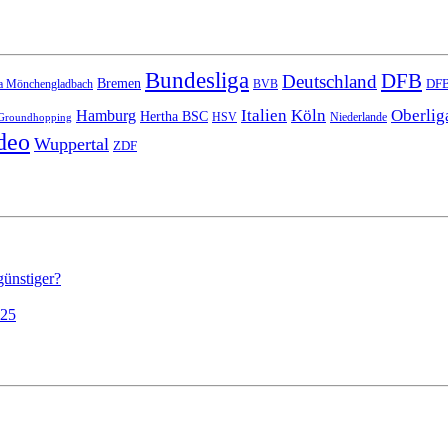
Bundesliga
DFB
Deutschland
Bremen
DFB
a Mönchengladbach
BVB
Italien
Köln
Oberlig
Hamburg
Hertha BSC
HSV
Niederlande
Groundhopping
deo
Wuppertal
ZDF
günstiger?
025