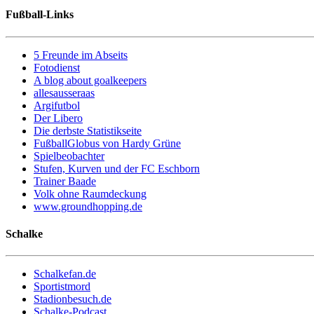
Fußball-Links
5 Freunde im Abseits
Fotodienst
A blog about goalkeepers
allesausseraas
Argifutbol
Der Libero
Die derbste Statistikseite
FußballGlobus von Hardy Grüne
Spielbeobachter
Stufen, Kurven und der FC Eschborn
Trainer Baade
Volk ohne Raumdeckung
www.groundhopping.de
Schalke
Schalkefan.de
Sportistmord
Stadionbesuch.de
Schalke-Podcast