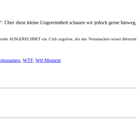
“. Über diese kleine Ungereimtheit schauen wir jedoch gerne hinweg,
n wurde AUSGERECHNET ein Club zugelost, der das Verramschen seiner Identität
einsnamen
,
WTF
,
Wtf-Moment