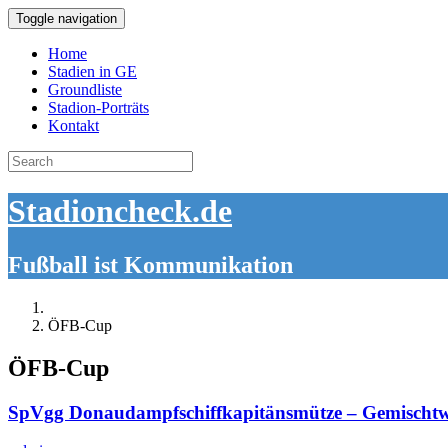
Toggle navigation
Home
Stadien in GE
Groundliste
Stadion-Porträts
Kontakt
Search
for:
Stadioncheck.de
Fußball ist Kommunikation
ÖFB-Cup
ÖFB-Cup
SpVgg Donaudampfschiffkapitänsmütze – Gemischtw