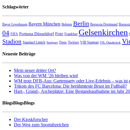
Schlagwörter
Berlin
Bayern München
Bayer Leverkusen
Belgien
Borussia Dortmund
Borussi
Gelsenkirchen
04
Fortuna Düsseldorf
Foto
FIFA
Frankfurt
Vi
Stadion
Twitter
Standard Lüttich
Tipps
VfB Stuttgart
Stuttgart
VfL Osnabrück
Neueste Beiträge
Mein neuer dritter Ort?
Was von der WM ’26 bleiben wird
WM trotz DFB-Aus: Gartenparty oder Live-Erlebnis – was ist 
Trikots des FC Barcelona: Die berühmteste Brust im Fußball?
Hart-, Grand-, Ascheplätze: Eine Bestandsaufnahme im Jahr 2
BlogsBlogsBlogs
Der Kioskforscher
Der Weg zum Sportabzeichen