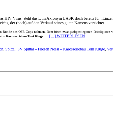
das HIV-Virus, steht das L im Akronym LASK doch bereits für „Linzer
ichs, der (noch) auf den Verkauf seines guten Namens verzichtet.
rsten Runde des ÖFB-Cups nehmen. Dem frisch zwangsabgestiegenen Drittligiste
…
[…] WEITERLESEN
ssl – Karosseriebau Toni Kluge.
ch
,
Spittal
,
SV Spittal – Fliesen Nessl – Karosseriebau Toni Kluge
,
Ver