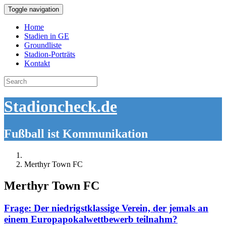
Toggle navigation
Home
Stadien in GE
Groundliste
Stadion-Porträts
Kontakt
Search
for:
Stadioncheck.de
Fußball ist Kommunikation
Merthyr Town FC
Merthyr Town FC
Frage: Der niedrigstklassige Verein, der jemals an
einem Europapokalwettbewerb teilnahm?