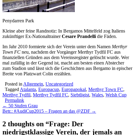
Penydarren Park
Kleine aber feine Randnotiz: In Bergamos Mittelfeld zog Italiens
zukünftiger Ex-Nationaltrainer
Cesare Prandelli
die Fäden.
Im Jahr 2010 formierte sich der Verein unter dem Namen
Merthyr
Town FC
neu, nachdem der Vorgänger Merthyr Tydfil FC aus
finanziellen Gründen aus dem Vereinsregister gelöscht wurde. Wer
mal zufällig in der Gegend ist, macht am besten einen Abstecher
zum Stadion und lässt sich die Geschichten aus Bergamo in epischer
Breite von Platzwart Colin erzählen.
Posted in
Allgemein
,
Uncategorized
Tagged
Atalanta
,
Europacup
,
Europapokal
,
Merthyr Town FC
,
Merthyr Tydfil
,
Merthyr Tydfil FC
,
Siebtligist
,
Wales
,
Welsh Cup
Permalink
Post
← 50 Stufen Grau
Betr.: #AudiCup2015 – Fragen an das @ZDF →
navigation
2 thoughts on “
Frage: Der
niedrigstklassige Verein, der jemals an