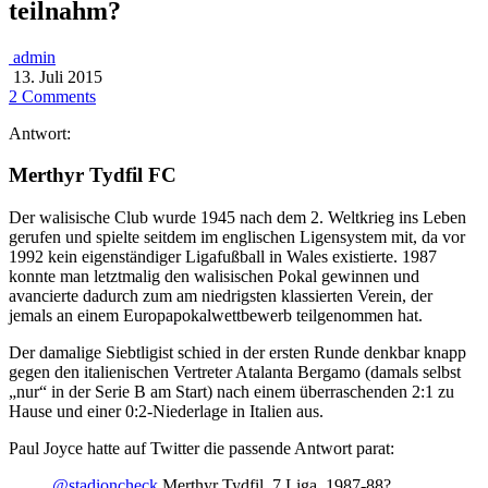
teilnahm?
admin
13. Juli 2015
2 Comments
Antwort:
Merthyr Tydfil FC
Der walisische Club wurde 1945 nach dem 2. Weltkrieg ins Leben
gerufen und spielte seitdem im englischen Ligensystem mit, da vor
1992 kein eigenständiger Ligafußball in Wales existierte. 1987
konnte man letztmalig den walisischen Pokal gewinnen und
avancierte dadurch zum am niedrigsten klassierten Verein, der
jemals an einem Europapokalwettbewerb teilgenommen hat.
Der damalige Siebtligist schied in der ersten Runde denkbar knapp
gegen den italienischen Vertreter Atalanta Bergamo (damals selbst
„nur“ in der Serie B am Start) nach einem überraschenden 2:1 zu
Hause und einer 0:2-Niederlage in Italien aus.
Paul Joyce hatte auf Twitter die passende Antwort parat:
@stadioncheck
Merthyr Tydfil, 7.Liga, 1987-88?