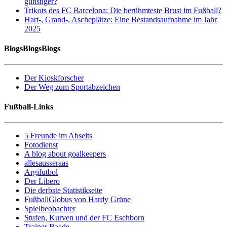
günstiger?
Trikots des FC Barcelona: Die berühmteste Brust im Fußball?
Hart-, Grand-, Ascheplätze: Eine Bestandsaufnahme im Jahr
2025
BlogsBlogsBlogs
Der Kioskforscher
Der Weg zum Sportabzeichen
Fußball-Links
5 Freunde im Abseits
Fotodienst
A blog about goalkeepers
allesausseraas
Argifutbol
Der Libero
Die derbste Statistikseite
FußballGlobus von Hardy Grüne
Spielbeobachter
Stufen, Kurven und der FC Eschborn
Trainer Baade