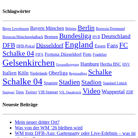
Schlagwörter
Berlin
Bayern München
Bayer Leverkusen
Belgien
Borussia Dortmund
Bundesliga
Deutschland
Bremen
Borussia Mönchengladbach
BVB
England
FC
DFB
Düsseldorf
Fans
Essen
DFB-Pokal
Schalke 04
Fortuna Düsseldorf
Foto
FIFA
Frankfurt
Gelsenkirchen
Hamburg
Hertha BSC
HSV
Groundhopping
Schalke
Italien
Köln
Oberliga
Niederlande
Regionalliga
Schalke 04
Stadien
Stadion
Spanien
Standard Lüttich
Video
Wuppertal
Twitter
ZDF
Tipps
VfB Stuttgart
Stuttgart
VfL Osnabrück
Neueste Beiträge
Mein neuer dritter Ort?
Was von der WM ’26 bleiben wird
WM trotz DFB-Aus: Gartenparty oder Live-Erlebnis – was ist