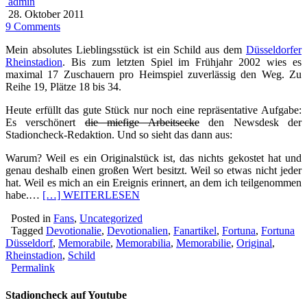
admin
28. Oktober 2011
9 Comments
Mein absolutes Lieblingsstück ist ein Schild aus dem
Düsseldorfer
Rheinstadion
. Bis zum letzten Spiel im Frühjahr 2002 wies es
maximal 17 Zuschauern pro Heimspiel zuverlässig den Weg. Zu
Reihe 19, Plätze 18 bis 34.
Heute erfüllt das gute Stück nur noch eine repräsentative Aufgabe:
Es verschönert
die miefige Arbeitsecke
den Newsdesk der
Stadioncheck-Redaktion. Und so sieht das dann aus:
Warum? Weil es ein Originalstück ist, das nichts gekostet hat und
genau deshalb einen großen Wert besitzt. Weil so etwas nicht jeder
hat. Weil es mich an ein Ereignis erinnert, an dem ich teilgenommen
habe.…
[…] WEITERLESEN
Posted in
Fans
,
Uncategorized
Tagged
Devotionalie
,
Devotionalien
,
Fanartikel
,
Fortuna
,
Fortuna
Düsseldorf
,
Memorabile
,
Memorabilia
,
Memorabilie
,
Original
,
Rheinstadion
,
Schild
Permalink
Stadioncheck auf Youtube