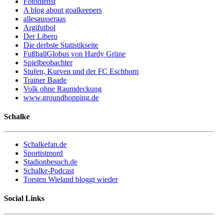
Fotodienst
A blog about goalkeepers
allesausseraas
Argifutbol
Der Libero
Die derbste Statistikseite
FußballGlobus von Hardy Grüne
Spielbeobachter
Stufen, Kurven und der FC Eschborn
Trainer Baade
Volk ohne Raumdeckung
www.groundhopping.de
Schalke
Schalkefan.de
Sportistmord
Stadionbesuch.de
Schalke-Podcast
Torsten Wieland bloggt wieder
Social Links