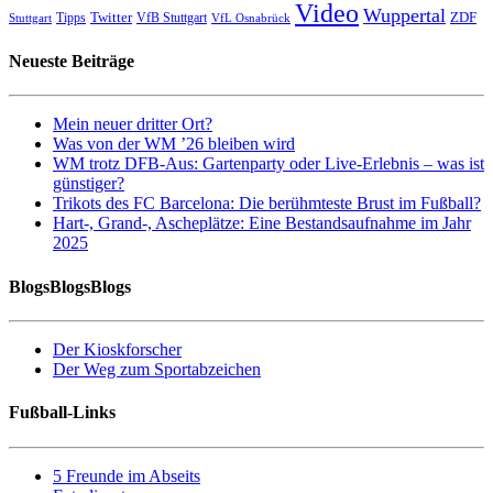
Video
Wuppertal
Twitter
ZDF
Tipps
VfB Stuttgart
Stuttgart
VfL Osnabrück
Neueste Beiträge
Mein neuer dritter Ort?
Was von der WM ’26 bleiben wird
WM trotz DFB-Aus: Gartenparty oder Live-Erlebnis – was ist
günstiger?
Trikots des FC Barcelona: Die berühmteste Brust im Fußball?
Hart-, Grand-, Ascheplätze: Eine Bestandsaufnahme im Jahr
2025
BlogsBlogsBlogs
Der Kioskforscher
Der Weg zum Sportabzeichen
Fußball-Links
5 Freunde im Abseits