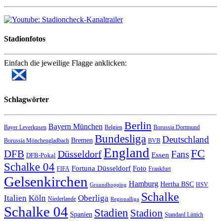
Stadionfotos
Einfach die jeweilige Flagge anklicken:
Schlagwörter
Berlin
Bayern München
Bayer Leverkusen
Belgien
Borussia Dortmund
Bundesliga
Deutschland
Bremen
Borussia Mönchengladbach
BVB
England
FC
DFB
Düsseldorf
Fans
Essen
DFB-Pokal
Schalke 04
Fortuna Düsseldorf
Foto
FIFA
Frankfurt
Gelsenkirchen
Hamburg
Hertha BSC
HSV
Groundhopping
Schalke
Italien
Köln
Oberliga
Niederlande
Regionalliga
Schalke 04
Stadien
Stadion
Spanien
Standard Lüttich