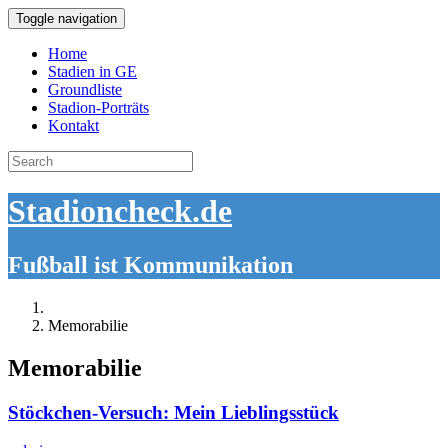
Toggle navigation
Home
Stadien in GE
Groundliste
Stadion-Porträts
Kontakt
Search
for:
Stadioncheck.de
Fußball ist Kommunikation
Memorabilie
Memorabilie
Stöckchen-Versuch: Mein Lieblingsstück