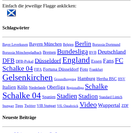
Einfach die jeweilige Flagge anklicken:
Schlagwörter
Berlin
Bayern München
Bayer Leverkusen
Belgien
Borussia Dortmund
Bundesliga
Deutschland
Bremen
Borussia Mönchengladbach
BVB
England
FC
DFB
Düsseldorf
Fans
Essen
DFB-Pokal
Schalke 04
Fortuna Düsseldorf
Foto
FIFA
Frankfurt
Gelsenkirchen
Hamburg
Hertha BSC
HSV
Groundhopping
Schalke
Italien
Köln
Oberliga
Niederlande
Regionalliga
Schalke 04
Stadien
Stadion
Spanien
Standard Lüttich
Video
Wuppertal
Twitter
ZDF
Tipps
VfB Stuttgart
Stuttgart
VfL Osnabrück
Neueste Beiträge