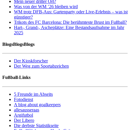
Mein neuer dritter Ort?
Was von der WM ’26 bleiben wird
WM trotz DFB-Aus: Gartenparty oder Live-Erlebnis – was ist
günstiger?
Trikots des FC Barcelona: Die berühmteste Brust im Fußball?
Hart-, Grand-, Ascheplätze: Eine Bestandsaufnahme im Jahr
2025
BlogsBlogsBlogs
Der Kioskforscher
Der Weg zum Sportabzeichen
Fußball-Links
5 Freunde im Abseits
Fotodienst
A blog about goalkeepers
allesausseraas
Argifutbol
Der Libero
Die derbste Statistikseite