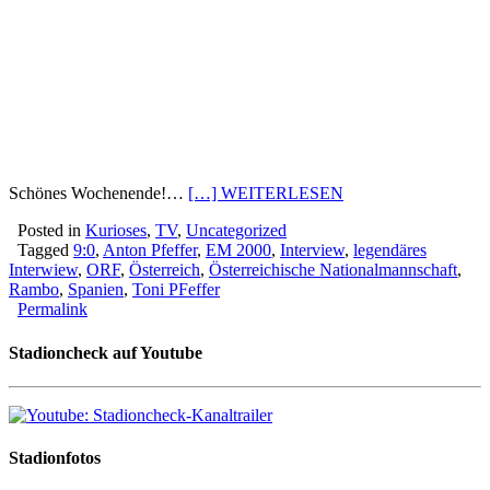
Schönes Wochenende!…
[…] WEITERLESEN
Posted in
Kurioses
,
TV
,
Uncategorized
Tagged
9:0
,
Anton Pfeffer
,
EM 2000
,
Interview
,
legendäres
Interwiew
,
ORF
,
Österreich
,
Österreichische Nationalmannschaft
,
Rambo
,
Spanien
,
Toni PFeffer
Permalink
Stadioncheck auf Youtube
Stadionfotos