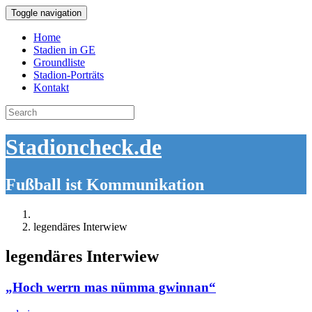
Toggle navigation
Home
Stadien in GE
Groundliste
Stadion-Porträts
Kontakt
Search
for:
Stadioncheck.de
Fußball ist Kommunikation
legendäres Interwiew
legendäres Interwiew
„Hoch werrn mas nümma gwinnan“