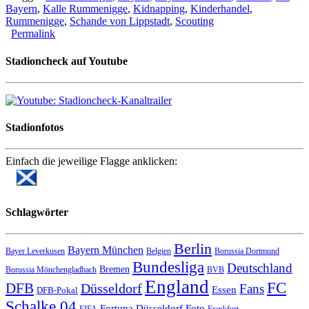
Bayern
,
Kalle Rummenigge
,
Kidnapping
,
Kinderhandel
,
Rummenigge
,
Schande von Lippstadt
,
Scouting
Permalink
Stadioncheck auf Youtube
Stadionfotos
Einfach die jeweilige Flagge anklicken:
Schlagwörter
Berlin
Bayern München
Bayer Leverkusen
Belgien
Borussia Dortmund
Bundesliga
Deutschland
Bremen
Borussia Mönchengladbach
BVB
England
FC
DFB
Düsseldorf
Fans
Essen
DFB-Pokal
Schalke 04
Fortuna Düsseldorf
Foto
FIFA
Frankfurt