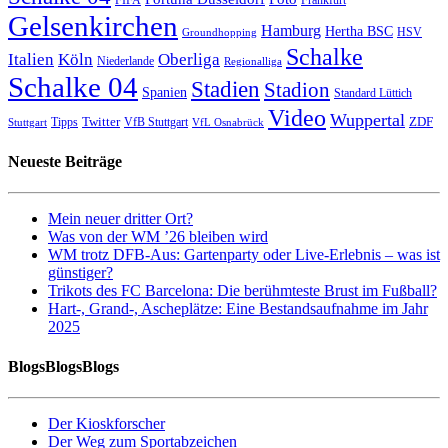
Gelsenkirchen
Hamburg
Hertha BSC
HSV
Groundhopping
Schalke
Italien
Köln
Oberliga
Niederlande
Regionalliga
Schalke 04
Stadien
Stadion
Spanien
Standard Lüttich
Video
Wuppertal
Twitter
ZDF
Tipps
VfB Stuttgart
Stuttgart
VfL Osnabrück
Neueste Beiträge
Mein neuer dritter Ort?
Was von der WM ’26 bleiben wird
WM trotz DFB-Aus: Gartenparty oder Live-Erlebnis – was ist
günstiger?
Trikots des FC Barcelona: Die berühmteste Brust im Fußball?
Hart-, Grand-, Ascheplätze: Eine Bestandsaufnahme im Jahr
2025
BlogsBlogsBlogs
Der Kioskforscher
Der Weg zum Sportabzeichen