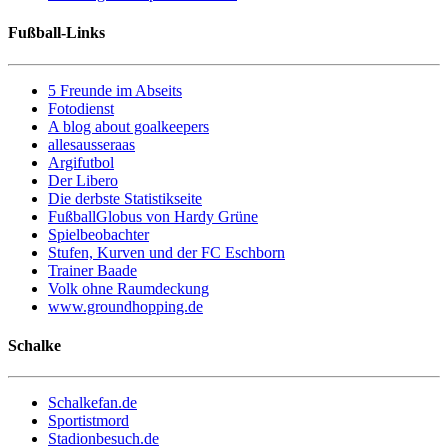
Fußball-Links
5 Freunde im Abseits
Fotodienst
A blog about goalkeepers
allesausseraas
Argifutbol
Der Libero
Die derbste Statistikseite
FußballGlobus von Hardy Grüne
Spielbeobachter
Stufen, Kurven und der FC Eschborn
Trainer Baade
Volk ohne Raumdeckung
www.groundhopping.de
Schalke
Schalkefan.de
Sportistmord
Stadionbesuch.de