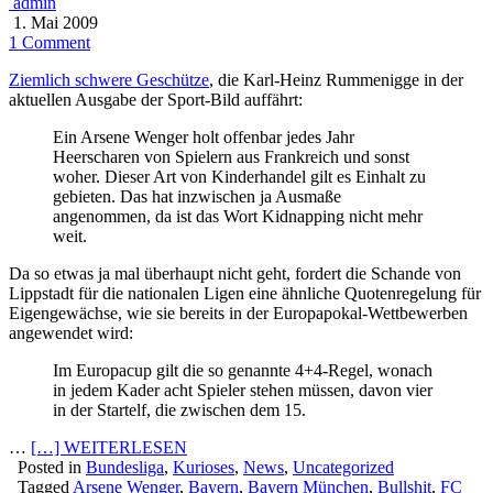
admin
1. Mai 2009
1 Comment
Ziemlich schwere Geschütze
, die Karl-Heinz Rummenigge in der
aktuellen Ausgabe der Sport-Bild auffährt:
Ein Arsene Wenger holt offenbar jedes Jahr
Heerscharen von Spielern aus Frankreich und sonst
woher. Dieser Art von Kinderhandel gilt es Einhalt zu
gebieten. Das hat inzwischen ja Ausmaße
angenommen, da ist das Wort Kidnapping nicht mehr
weit.
Da so etwas ja mal überhaupt nicht geht, fordert die Schande von
Lippstadt für die nationalen Ligen eine ähnliche Quotenregelung für
Eigengewächse, wie sie bereits in der Europapokal-Wettbewerben
angewendet wird:
Im Europacup gilt die so genannte 4+4-Regel, wonach
in jedem Kader acht Spieler stehen müssen, davon vier
in der Startelf, die zwischen dem 15.
…
[…] WEITERLESEN
Posted in
Bundesliga
,
Kurioses
,
News
,
Uncategorized
Tagged
Arsene Wenger
,
Bayern
,
Bayern München
,
Bullshit
,
FC