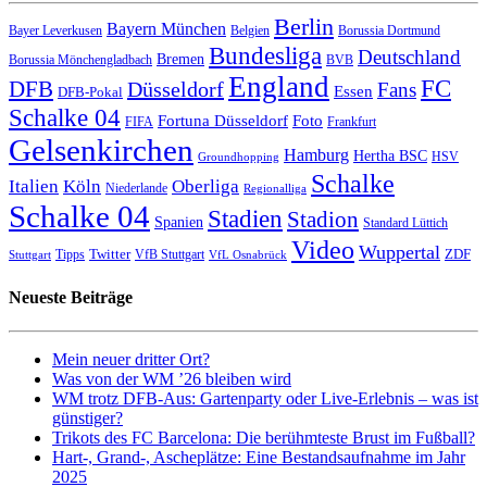
Berlin
Bayern München
Bayer Leverkusen
Belgien
Borussia Dortmund
Bundesliga
Deutschland
Bremen
Borussia Mönchengladbach
BVB
England
FC
DFB
Düsseldorf
Fans
Essen
DFB-Pokal
Schalke 04
Fortuna Düsseldorf
Foto
FIFA
Frankfurt
Gelsenkirchen
Hamburg
Hertha BSC
HSV
Groundhopping
Schalke
Italien
Köln
Oberliga
Niederlande
Regionalliga
Schalke 04
Stadien
Stadion
Spanien
Standard Lüttich
Video
Wuppertal
Twitter
ZDF
Tipps
VfB Stuttgart
Stuttgart
VfL Osnabrück
Neueste Beiträge
Mein neuer dritter Ort?
Was von der WM ’26 bleiben wird
WM trotz DFB-Aus: Gartenparty oder Live-Erlebnis – was ist
günstiger?
Trikots des FC Barcelona: Die berühmteste Brust im Fußball?
Hart-, Grand-, Ascheplätze: Eine Bestandsaufnahme im Jahr
2025