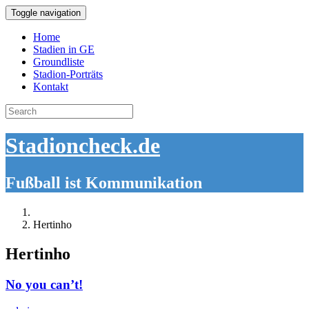
Toggle navigation
Home
Stadien in GE
Groundliste
Stadion-Porträts
Kontakt
Search
for:
Stadioncheck.de
Fußball ist Kommunikation
Hertinho
Hertinho
No you can’t!