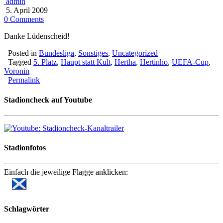
admin
5. April 2009
0 Comments
Danke Lüdenscheid!
Posted in
Bundesliga
,
Sonstiges
,
Uncategorized
Tagged
5. Platz
,
Haupt statt Kult
,
Hertha
,
Hertinho
,
UEFA-Cup
,
Voronin
Permalink
Stadioncheck auf Youtube
Stadionfotos
Einfach die jeweilige Flagge anklicken:
Schlagwörter