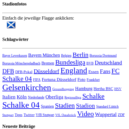
Stadionfotos
Einfach die jeweilige Flagge anklicken:
Schlagwörter
Berlin
Bayern München
Bayer Leverkusen
Belgien
Borussia Dortmund
Bundesliga
Deutschland
Bremen
Borussia Mönchengladbach
BVB
England
FC
DFB
Düsseldorf
Fans
Essen
DFB-Pokal
Schalke 04
Fortuna Düsseldorf
Foto
FIFA
Frankfurt
Gelsenkirchen
Hamburg
Hertha BSC
HSV
Groundhopping
Schalke
Italien
Köln
Oberliga
Niederlande
Regionalliga
Schalke 04
Stadien
Stadion
Spanien
Standard Lüttich
Video
Wuppertal
Twitter
ZDF
Tipps
VfB Stuttgart
Stuttgart
VfL Osnabrück
Neueste Beiträge