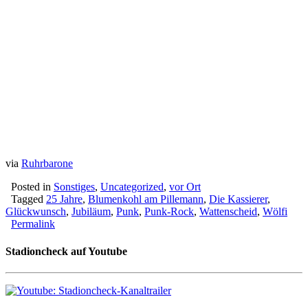
via
Ruhrbarone
Posted in
Sonstiges
,
Uncategorized
,
vor Ort
Tagged
25 Jahre
,
Blumenkohl am Pillemann
,
Die Kassierer
,
Glückwunsch
,
Jubiläum
,
Punk
,
Punk-Rock
,
Wattenscheid
,
Wölfi
Permalink
Stadioncheck auf Youtube