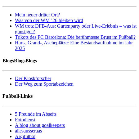
Mein neuer dritter Ort?
Was von der WM ’26 bleiben wird
WM trotz DFB-Aus: Gartenparty oder Live-Erlebnis – was ist
günstiger?
Trikots des FC Barcelona: Die berühmteste Brust im Fußball?
Hart-, Grand-, Ascheplätze: Eine Bestandsaufnahme im Jahr
2025
BlogsBlogsBlogs
Der Kioskforscher
Der Weg zum Sportabzeichen
Fußball-Links
5 Freunde im Abseits
Fotodienst
A blog about goalkeepers
allesausseraas
Argifutbol