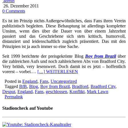
admin
26. Dezember 2011
0 Comments
Es ist im Prinzip nichts Außergewöhnliches, dass Fans ihren Verein
publizistisch begleiten. Diese Behauptung ist allerdings kompletter
Unsinn, wenn dies über die Dauer von über einem Jahrzehnt
passiert und das Geschriebene sich stets kritisch, humorvoll,
distanziert und leidenschaftlich zugleich präsentiert. Das mit den
Prinzipien ist ja auch immer so eine Sache.
Seit 1999 berichtete der preisgekrönte Blog
Boy from Brazil
über
die zahlreichen Aufs und noch zahlreicheren Abs von Bradford City.
Very british, very lesenswert. Doch damit ist es jetzt – hoffentlich
vorerst – vorbei.…
[…] WEITERLESEN
Posted in
England
,
Fans
,
Uncategorized
Tagged
BfB
,
Blog
,
Boy from Brazil
,
Bradford
,
Bradford City
,
Desput
,
England
,
Fans
,
geschlossen
,
Konflikt
,
Mark Lawn
Permalink
Stadioncheck auf Youtube