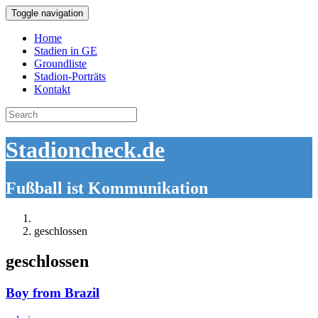
Toggle navigation
Home
Stadien in GE
Groundliste
Stadion-Porträts
Kontakt
Search
for:
Stadioncheck.de
Fußball ist Kommunikation
geschlossen
geschlossen
Boy from Brazil