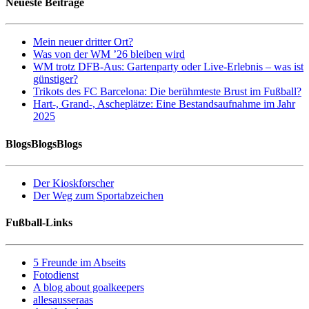
Neueste Beiträge
Mein neuer dritter Ort?
Was von der WM ’26 bleiben wird
WM trotz DFB-Aus: Gartenparty oder Live-Erlebnis – was ist
günstiger?
Trikots des FC Barcelona: Die berühmteste Brust im Fußball?
Hart-, Grand-, Ascheplätze: Eine Bestandsaufnahme im Jahr
2025
BlogsBlogsBlogs
Der Kioskforscher
Der Weg zum Sportabzeichen
Fußball-Links
5 Freunde im Abseits
Fotodienst
A blog about goalkeepers
allesausseraas