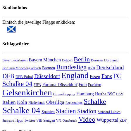
Stadionfotos
Einfach die jeweilige Flagge anklicken:
Schlagwörter
Berlin
Bayern München
Bayer Leverkusen
Belgien
Borussia Dortmund
Bundesliga
Deutschland
Bremen
Borussia Mönchengladbach
BVB
England
FC
DFB
Düsseldorf
Fans
Essen
DFB-Pokal
Schalke 04
Fortuna Düsseldorf
Foto
FIFA
Frankfurt
Gelsenkirchen
Hamburg
Hertha BSC
HSV
Groundhopping
Schalke
Italien
Köln
Oberliga
Niederlande
Regionalliga
Schalke 04
Stadien
Stadion
Spanien
Standard Lüttich
Video
Wuppertal
Twitter
ZDF
Tipps
VfB Stuttgart
Stuttgart
VfL Osnabrück