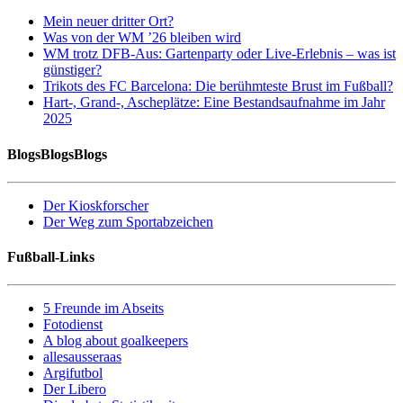
Mein neuer dritter Ort?
Was von der WM ’26 bleiben wird
WM trotz DFB-Aus: Gartenparty oder Live-Erlebnis – was ist
günstiger?
Trikots des FC Barcelona: Die berühmteste Brust im Fußball?
Hart-, Grand-, Ascheplätze: Eine Bestandsaufnahme im Jahr
2025
BlogsBlogsBlogs
Der Kioskforscher
Der Weg zum Sportabzeichen
Fußball-Links
5 Freunde im Abseits
Fotodienst
A blog about goalkeepers
allesausseraas
Argifutbol
Der Libero