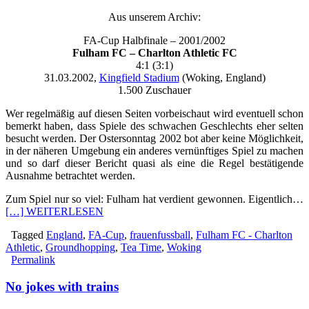
Aus unserem Archiv:
FA-Cup Halbfinale – 2001/2002
Fulham FC – Charlton Athletic FC
4:1 (3:1)
31.03.2002,
Kingfield Stadium
(Woking, England)
1.500 Zuschauer
Wer regelmäßig auf diesen Seiten vorbeischaut wird eventuell schon
bemerkt haben, dass Spiele des schwachen Geschlechts eher selten
besucht werden. Der Ostersonntag 2002 bot aber keine Möglichkeit,
in der näheren Umgebung ein anderes vernünftiges Spiel zu machen
und so darf dieser Bericht quasi als eine die Regel bestätigende
Ausnahme betrachtet werden.
Zum Spiel nur so viel: Fulham hat verdient gewonnen. Eigentlich…
[…] WEITERLESEN
Tagged
England
,
FA-Cup
,
frauenfussball
,
Fulham FC - Charlton
Athletic
,
Groundhopping
,
Tea Time
,
Woking
Permalink
No jokes with trains