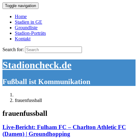
Toggle navigation
Home
Stadien in GE
Groundliste
Stadion-Porträts
Kontakt
Search for:
Stadioncheck.de
Fußball ist Kommunikation
frauenfussball
frauenfussball
Live-Bericht: Fulham FC – Charlton Athletic FC
(Damen) | Groundhopping