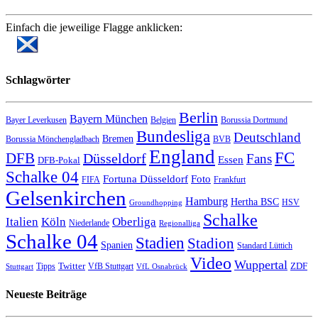
Einfach die jeweilige Flagge anklicken:
Schlagwörter
Berlin
Bayern München
Bayer Leverkusen
Belgien
Borussia Dortmund
Bundesliga
Deutschland
Bremen
Borussia Mönchengladbach
BVB
England
FC
DFB
Düsseldorf
Fans
Essen
DFB-Pokal
Schalke 04
Fortuna Düsseldorf
Foto
FIFA
Frankfurt
Gelsenkirchen
Hamburg
Hertha BSC
HSV
Groundhopping
Schalke
Italien
Köln
Oberliga
Niederlande
Regionalliga
Schalke 04
Stadien
Stadion
Spanien
Standard Lüttich
Video
Wuppertal
Twitter
ZDF
Tipps
VfB Stuttgart
Stuttgart
VfL Osnabrück
Neueste Beiträge