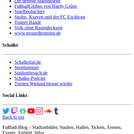
Die derbste Statistikseite
FußballGlobus von Hardy Grüne
Spielbeobachter
Stufen, Kurven und der FC Eschborn
Trainer Baade
Volk ohne Raumdeckung
www.groundhopping.de
Schalke
Schalkefan.de
Sportistmord
Stadionbesuch.de
Schalke-Podcast
Torsten Wieland bloggt wieder
Social Links
Back to top
Fußball-Blog – Stadionbilder, Stadien, Hallen, Tickets, Arenen,
Events, Anfahrt, Infos