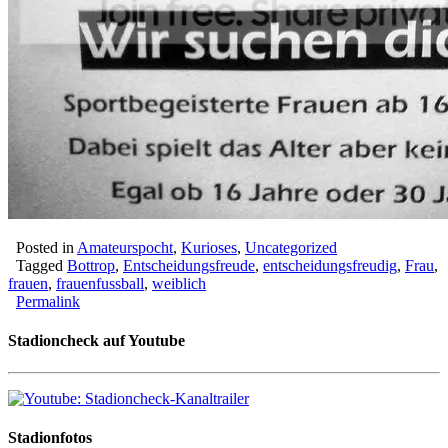
Posted in
Amateurspocht
,
Kurioses
,
Uncategorized
Tagged
Bottrop
,
Entscheidungsfreude
,
entscheidungsfreudig
,
Frau
,
frauen
,
frauenfussball
,
weiblich
Permalink
Stadioncheck auf Youtube
Stadionfotos