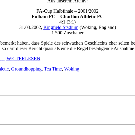
Aus unserem Archiv:
FA-Cup Halbfinale – 2001/2002
Fulham FC – Charlton Athletic FC
4:1 (3:1)
31.03.2002,
Kingfield Stadium
(Woking, England)
1.500 Zuschauer
 bemerkt haben, dass Spiele des schwachen Geschlechts eher selten b
o darf dieser Bericht quasi als eine die Regel bestätigende Ausnahme 
[…] WEITERLESEN
letic
,
Groundhopping
,
Tea Time
,
Woking