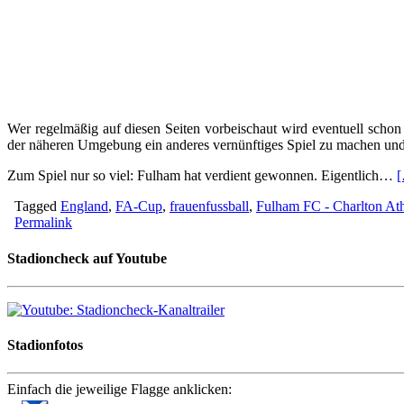
Wer regelmäßig auf diesen Seiten vorbeischaut wird eventuell schon
der näheren Umgebung ein anderes vernünftiges Spiel zu machen und s
Zum Spiel nur so viel: Fulham hat verdient gewonnen. Eigentlich…
Tagged
England
,
FA-Cup
,
frauenfussball
,
Fulham FC - Charlton Ath
Permalink
Stadioncheck auf Youtube
Stadionfotos
Einfach die jeweilige Flagge anklicken: