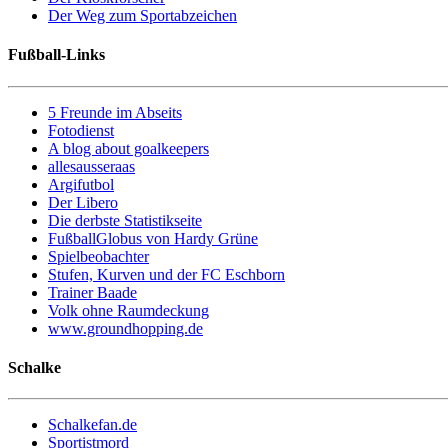
Der Weg zum Sportabzeichen
Fußball-Links
5 Freunde im Abseits
Fotodienst
A blog about goalkeepers
allesausseraas
Argifutbol
Der Libero
Die derbste Statistikseite
FußballGlobus von Hardy Grüne
Spielbeobachter
Stufen, Kurven und der FC Eschborn
Trainer Baade
Volk ohne Raumdeckung
www.groundhopping.de
Schalke
Schalkefan.de
Sportistmord