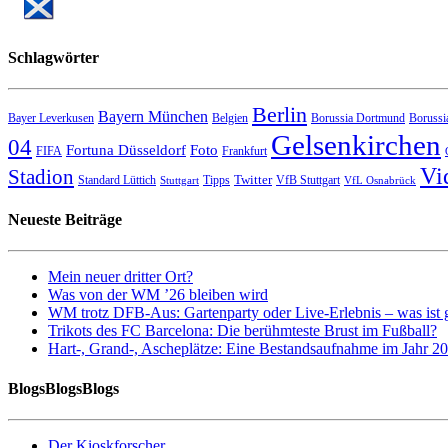
Schlagwörter
Berlin
Bayern München
Bayer Leverkusen
Belgien
Borussia Dortmund
Borussi
Gelsenkirchen
04
Fortuna Düsseldorf
Foto
FIFA
Frankfurt
Vi
Stadion
Twitter
Standard Lüttich
Tipps
VfB Stuttgart
Stuttgart
VfL Osnabrück
Neueste Beiträge
Mein neuer dritter Ort?
Was von der WM ’26 bleiben wird
WM trotz DFB-Aus: Gartenparty oder Live-Erlebnis – was ist 
Trikots des FC Barcelona: Die berühmteste Brust im Fußball?
Hart-, Grand-, Ascheplätze: Eine Bestandsaufnahme im Jahr 2
BlogsBlogsBlogs
Der Kioskforscher