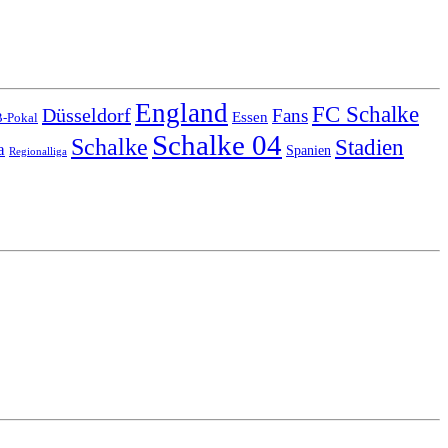
England
FC Schalke
Düsseldorf
Fans
Essen
-Pokal
Schalke 04
Schalke
Stadien
a
Spanien
Regionalliga