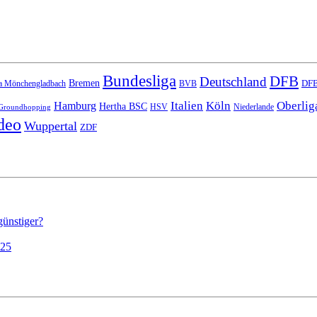
Bundesliga
DFB
Deutschland
Bremen
DFB
a Mönchengladbach
BVB
Italien
Köln
Oberlig
Hamburg
Hertha BSC
HSV
Niederlande
Groundhopping
deo
Wuppertal
ZDF
günstiger?
025