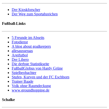
Der Kioskforscher
Der Weg zum Sportabzeichen
Fußball-Links
5 Freunde im Abseits
Fotodienst
A blog about goalkeepers
allesausseraas
Argifutbol
Der Libero
Die derbste Statistikseite
FußballGlobus von Hardy Grüne
Spielbeobachter
Stufen, Kurven und der FC Eschborn
Trainer Baade
Volk ohne Raumdeckung
www.groundhopping.de
Schalke