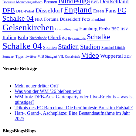
Bundesliga
Deutschland
Bremen
Borussia Mönchengladbach
BVB
England
FC
DFB
Düsseldorf
Fans
Essen
DFB-Pokal
Schalke 04
Fortuna Düsseldorf
Foto
FIFA
Frankfurt
Gelsenkirchen
Hamburg
Hertha BSC
HSV
Groundhopping
Schalke
Italien
Köln
Oberliga
Niederlande
Regionalliga
Schalke 04
Stadien
Stadion
Spanien
Standard Lüttich
Video
Wuppertal
Twitter
ZDF
Tipps
VfB Stuttgart
Stuttgart
VfL Osnabrück
Neueste Beiträge
Mein neuer dritter Ort?
Was von der WM ’26 bleiben wird
WM trotz DFB-Aus: Gartenparty oder Live-Erlebnis – was ist
günstiger?
Trikots des FC Barcelona: Die berühmteste Brust im Fußball?
Hart-, Grand-, Ascheplätze: Eine Bestandsaufnahme im Jahr
2025
BlogsBlogsBlogs