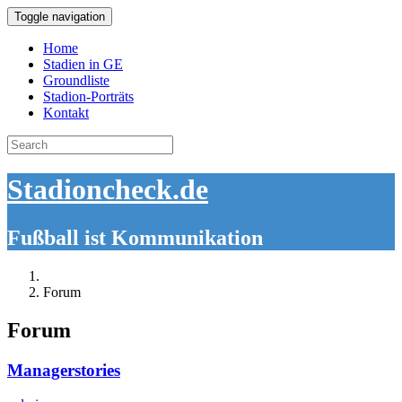
Toggle navigation
Home
Stadien in GE
Groundliste
Stadion-Porträts
Kontakt
Search
for:
Stadioncheck.de
Fußball ist Kommunikation
Forum
Forum
Managerstories