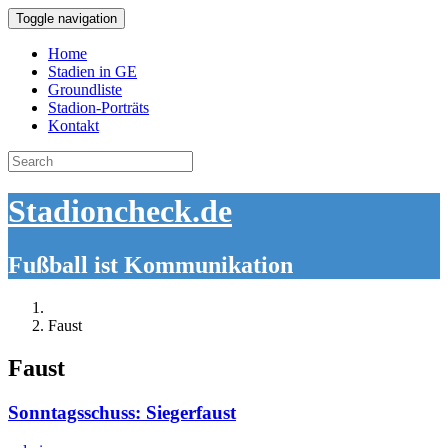
Toggle navigation
Home
Stadien in GE
Groundliste
Stadion-Porträts
Kontakt
Search
for:
Stadioncheck.de
Fußball ist Kommunikation
Faust
Faust
Sonntagsschuss: Siegerfaust