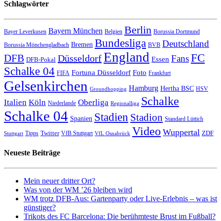
Schlagwörter
Berlin
Bayern München
Bayer Leverkusen
Belgien
Borussia Dortmund
Bundesliga
Deutschland
Bremen
Borussia Mönchengladbach
BVB
England
FC
DFB
Düsseldorf
Fans
Essen
DFB-Pokal
Schalke 04
Fortuna Düsseldorf
Foto
FIFA
Frankfurt
Gelsenkirchen
Hamburg
Hertha BSC
HSV
Groundhopping
Schalke
Italien
Köln
Oberliga
Niederlande
Regionalliga
Schalke 04
Stadien
Stadion
Spanien
Standard Lüttich
Video
Wuppertal
Twitter
ZDF
Tipps
VfB Stuttgart
Stuttgart
VfL Osnabrück
Neueste Beiträge
Mein neuer dritter Ort?
Was von der WM ’26 bleiben wird
WM trotz DFB-Aus: Gartenparty oder Live-Erlebnis – was ist
günstiger?
Trikots des FC Barcelona: Die berühmteste Brust im Fußball?