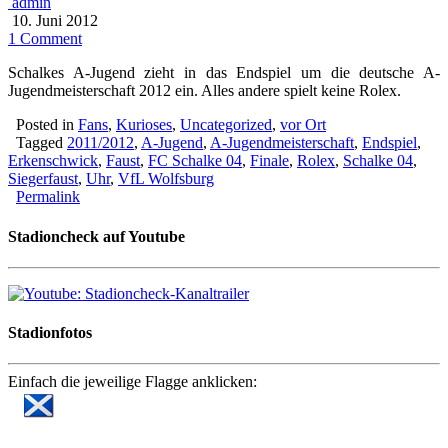
admin
10. Juni 2012
1 Comment
Schalkes A-Jugend zieht in das Endspiel um die deutsche A-
Jugendmeisterschaft 2012 ein. Alles andere spielt keine Rolex.
Posted in
Fans
,
Kurioses
,
Uncategorized
,
vor Ort
Tagged
2011/2012
,
A-Jugend
,
A-Jugendmeisterschaft
,
Endspiel
,
Erkenschwick
,
Faust
,
FC Schalke 04
,
Finale
,
Rolex
,
Schalke 04
,
Siegerfaust
,
Uhr
,
VfL Wolfsburg
Permalink
Stadioncheck auf Youtube
Stadionfotos
Einfach die jeweilige Flagge anklicken: