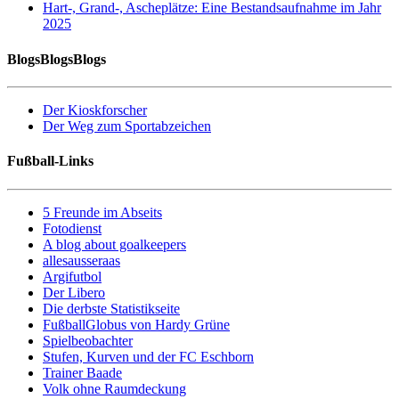
Hart-, Grand-, Ascheplätze: Eine Bestandsaufnahme im Jahr
2025
BlogsBlogsBlogs
Der Kioskforscher
Der Weg zum Sportabzeichen
Fußball-Links
5 Freunde im Abseits
Fotodienst
A blog about goalkeepers
allesausseraas
Argifutbol
Der Libero
Die derbste Statistikseite
FußballGlobus von Hardy Grüne
Spielbeobachter
Stufen, Kurven und der FC Eschborn
Trainer Baade
Volk ohne Raumdeckung