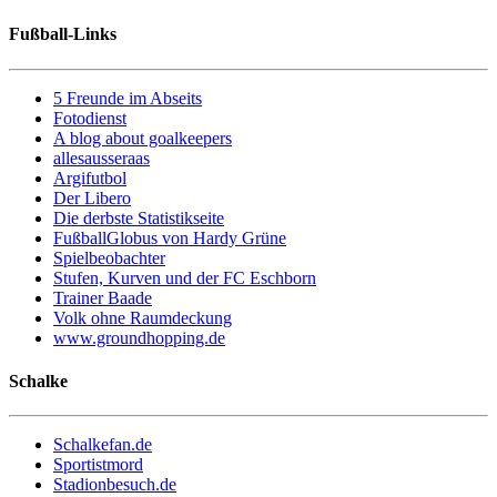
Fußball-Links
5 Freunde im Abseits
Fotodienst
A blog about goalkeepers
allesausseraas
Argifutbol
Der Libero
Die derbste Statistikseite
FußballGlobus von Hardy Grüne
Spielbeobachter
Stufen, Kurven und der FC Eschborn
Trainer Baade
Volk ohne Raumdeckung
www.groundhopping.de
Schalke
Schalkefan.de
Sportistmord
Stadionbesuch.de