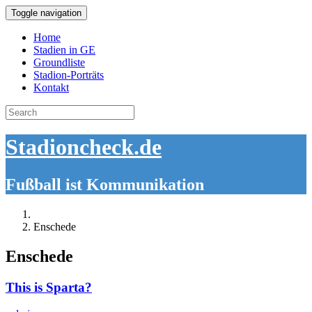
Toggle navigation
Home
Stadien in GE
Groundliste
Stadion-Porträts
Kontakt
Search
for:
Stadioncheck.de
Fußball ist Kommunikation
Enschede
Enschede
This is Sparta?