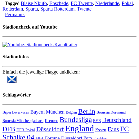
Tagged
Blaise Nkufo
,
Enschede
,
FC Twente
,
Niederlande
,
Pokal
,
Rotterdam
,
Sparta
,
Sparta Rotterdam
,
Twente
Permalink
Stadioncheck auf Youtube
Stadionfotos
Einfach die jeweilige Flagge anklicken:
Schlagwörter
Berlin
Bayern München
Bayer Leverkusen
Belgien
Borussia Dortmund
Bundesliga
Deutschland
Bremen
Borussia Mönchengladbach
BVB
England
FC
DFB
Düsseldorf
Fans
Essen
DFB-Pokal
Schalke 04
Fortuna Düsseldorf
Foto
FIFA
Frankfurt