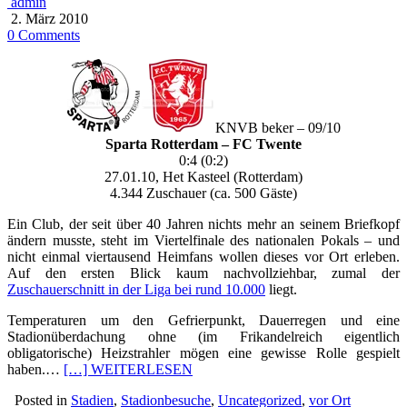
admin
2. März 2010
0 Comments
KNVB beker – 09/10
Sparta Rotterdam – FC Twente
0:4 (0:2)
27.01.10, Het Kasteel (Rotterdam)
4.344 Zuschauer (ca. 500 Gäste)
Ein Club, der seit über 40 Jahren nichts mehr an seinem Briefkopf
ändern musste, steht im Viertelfinale des nationalen Pokals – und
nicht einmal viertausend Heimfans wollen dieses vor Ort erleben.
Auf den ersten Blick kaum nachvollziehbar, zumal der
Zuschauerschnitt in der Liga bei rund 10.000
liegt.
Temperaturen um den Gefrierpunkt, Dauerregen und eine
Stadionüberdachung ohne (im Frikandelreich eigentlich
obligatorische) Heizstrahler mögen eine gewisse Rolle gespielt
haben.…
[…] WEITERLESEN
Posted in
Stadien
,
Stadionbesuche
,
Uncategorized
,
vor Ort