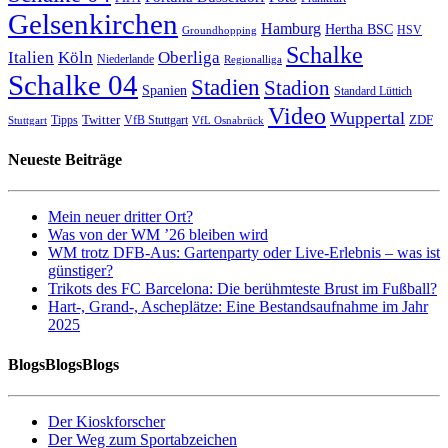
Gelsenkirchen
Hamburg
Hertha BSC
HSV
Groundhopping
Schalke
Italien
Köln
Oberliga
Niederlande
Regionalliga
Schalke 04
Stadien
Stadion
Spanien
Standard Lüttich
Video
Wuppertal
Twitter
ZDF
Tipps
VfB Stuttgart
Stuttgart
VfL Osnabrück
Neueste Beiträge
Mein neuer dritter Ort?
Was von der WM ’26 bleiben wird
WM trotz DFB-Aus: Gartenparty oder Live-Erlebnis – was ist
günstiger?
Trikots des FC Barcelona: Die berühmteste Brust im Fußball?
Hart-, Grand-, Ascheplätze: Eine Bestandsaufnahme im Jahr
2025
BlogsBlogsBlogs
Der Kioskforscher
Der Weg zum Sportabzeichen