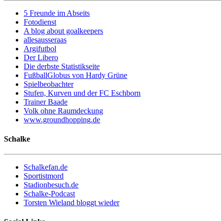
5 Freunde im Abseits
Fotodienst
A blog about goalkeepers
allesausseraas
Argifutbol
Der Libero
Die derbste Statistikseite
FußballGlobus von Hardy Grüne
Spielbeobachter
Stufen, Kurven und der FC Eschborn
Trainer Baade
Volk ohne Raumdeckung
www.groundhopping.de
Schalke
Schalkefan.de
Sportistmord
Stadionbesuch.de
Schalke-Podcast
Torsten Wieland bloggt wieder