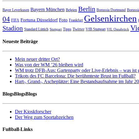
Berlin
Bayern München
Bayer Leverkusen
Belgien
Borussia Dortmund
Borussi
Gelsenkirchen
04
Fortuna Düsseldorf
Foto
FIFA
Frankfurt
Vi
Stadion
Twitter
Standard Lüttich
Tipps
VfB Stuttgart
Stuttgart
VfL Osnabrück
Neueste Beiträge
Mein neuer dritter Ort?
Was von der WM ’26 bleiben wird
WM trotz DFB-Aus: Gartenparty oder Live-Erlebnis – was ist 
Trikots des FC Barcelona: Die berühmteste Brust im Fußball?
Hart-, Grand-, Ascheplätze: Eine Bestandsaufnahme im Jahr 2
BlogsBlogsBlogs
Der Kioskforscher
Der Weg zum Sportabzeichen
Fußball-Links