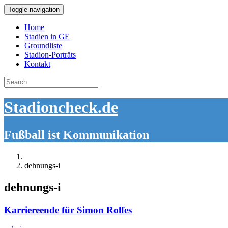
Toggle navigation
Home
Stadien in GE
Groundliste
Stadion-Porträts
Kontakt
Search
for:
Stadioncheck.de
Fußball ist Kommunikation
dehnungs-i
dehnungs-i
Karriereende für Simon Rolfes