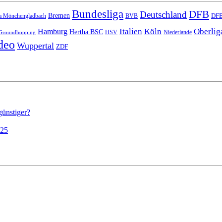
Bundesliga
DFB
Deutschland
Bremen
DFB
a Mönchengladbach
BVB
Italien
Köln
Oberlig
Hamburg
Hertha BSC
HSV
Niederlande
Groundhopping
deo
Wuppertal
ZDF
günstiger?
025