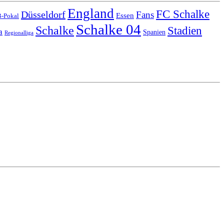
England
FC Schalke
Düsseldorf
Fans
Essen
-Pokal
Schalke 04
Schalke
Stadien
a
Spanien
Regionalliga