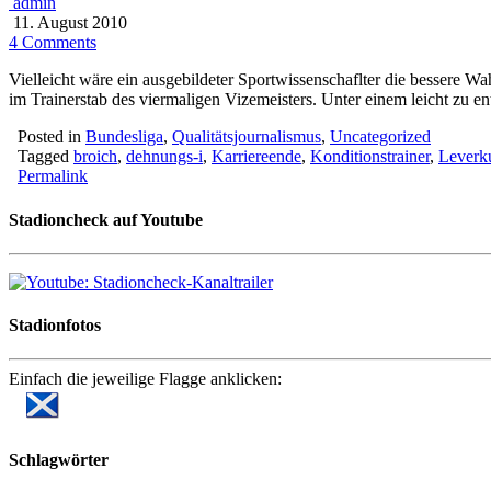
admin
11. August 2010
4 Comments
Vielleicht wäre ein ausgebildeter Sportwissenschaflter die bessere Wa
im Trainerstab des viermaligen Vizemeisters. Unter einem leicht zu en
Posted in
Bundesliga
,
Qualitätsjournalismus
,
Uncategorized
Tagged
broich
,
dehnungs-i
,
Karriereende
,
Konditionstrainer
,
Leverk
Permalink
Stadioncheck auf Youtube
Stadionfotos
Einfach die jeweilige Flagge anklicken:
Schlagwörter