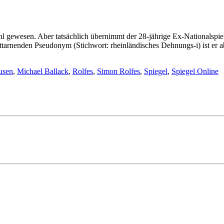
hl gewesen. Aber tatsächlich übernimmt der 28-jährige Ex-Nationalspiel
ttarnenden Pseudonym (Stichwort: rheinländisches Dehnungs-i) ist er ab
usen
,
Michael Ballack
,
Rolfes
,
Simon Rolfes
,
Spiegel
,
Spiegel Online