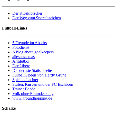
Der Kioskforscher
Der Weg zum Sportabzeichen
Fußball-Links
5 Freunde im Abseits
Fotodienst
A blog about goalkeepers
allesausseraas
Argifutbol
Der Libero
Die derbste Statistikseite
FußballGlobus von Hardy Grüne
Spielbeobachter
Stufen, Kurven und der FC Eschborn
Trainer Baade
Volk ohne Raumdeckung
www.groundhopping.de
Schalke