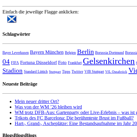
Einfach die jeweilige Flagge anklicken:
Schlagwörter
Berlin
Bayern München
Bayer Leverkusen
Belgien
Borussia Dortmund
Borussi
Gelsenkirchen
04
Fortuna Düsseldorf
Foto
FIFA
Frankfurt
Vi
Stadion
Twitter
Standard Lüttich
Tipps
VfB Stuttgart
Stuttgart
VfL Osnabrück
Neueste Beiträge
Mein neuer dritter Ort?
Was von der WM ’26 bleiben wird
WM trotz DFB-Aus: Gartenparty oder Live-Erlebnis – was ist 
Trikots des FC Barcelona: Die berühmteste Brust im Fußball?
Hart-, Grand-, Ascheplätze: Eine Bestandsaufnahme im Jahr 2
BlogsBlogsBlogs