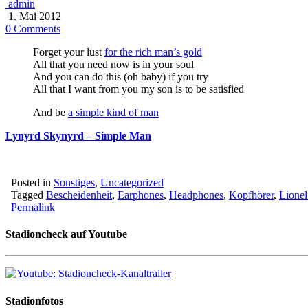
admin
1. Mai 2012
0 Comments
Forget your lust
for the rich man’s gold
All that you need now is in your soul
And you can do this (oh baby) if you try
All that I want from you my son is to be satisfied
And be
a simple kind of man
Lynyrd Skynyrd – Simple Man
Posted in
Sonstiges
,
Uncategorized
Tagged
Bescheidenheit
,
Earphones
,
Headphones
,
Kopfhörer
,
Lionel
Permalink
Stadioncheck auf Youtube
Stadionfotos