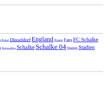
England
FC Schalke
Düsseldorf
Fans
Essen
-Pokal
Schalke 04
Schalke
Stadien
a
Spanien
Regionalliga