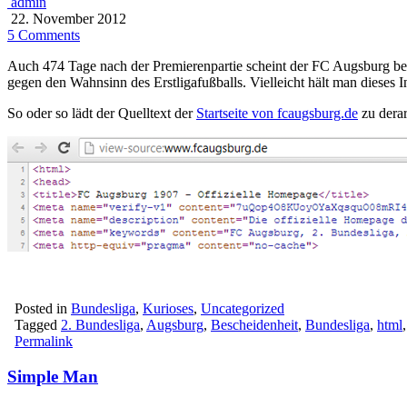
admin
22. November 2012
5 Comments
Auch 474 Tage nach der Premierenpartie scheint der FC Augsburg bew
gegen den Wahnsinn des Erstligafußballs. Vielleicht hält man dieses 
So oder so lädt der Quelltext der
Startseite von fcaugsburg.de
zu derar
Posted in
Bundesliga
,
Kurioses
,
Uncategorized
Tagged
2. Bundesliga
,
Augsburg
,
Bescheidenheit
,
Bundesliga
,
html
Permalink
Simple Man