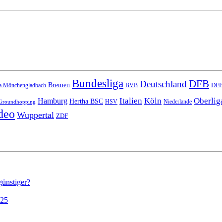
Bundesliga
DFB
Deutschland
Bremen
DFB
a Mönchengladbach
BVB
Italien
Köln
Oberlig
Hamburg
Hertha BSC
HSV
Niederlande
Groundhopping
deo
Wuppertal
ZDF
günstiger?
025