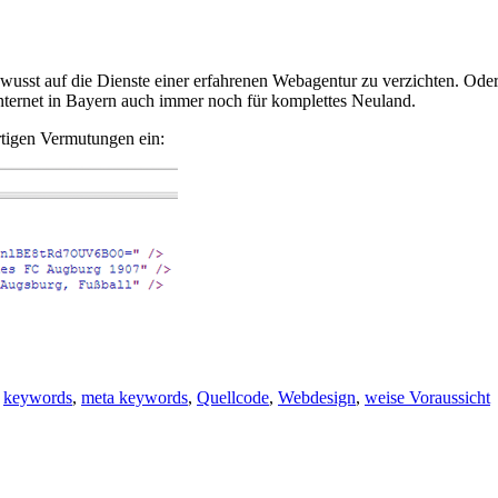
usst auf die Dienste einer erfahrenen Webagentur zu verzichten. Oder 
Internet in Bayern auch immer noch für komplettes Neuland.
tigen Vermutungen ein:
,
keywords
,
meta keywords
,
Quellcode
,
Webdesign
,
weise Voraussicht