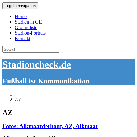
Toggle navigation
Home
Stadien in GE
Groundliste
Stadion-Porträts
Kontakt
Search
for:
Stadioncheck.de
Fußball ist Kommunikation
AZ
AZ
Fotos: Alkmaarderhout, AZ, Alkmaar