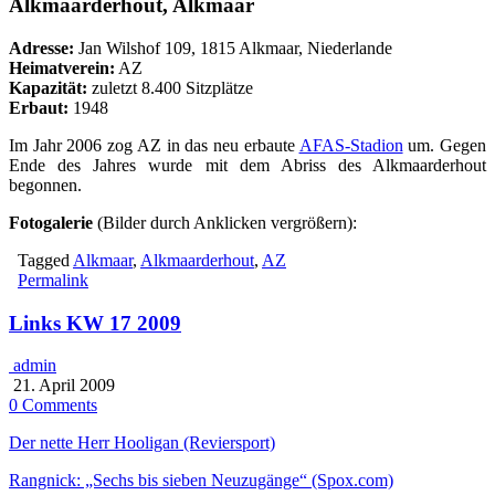
Alkmaarderhout, Alkmaar
Adresse:
Jan Wilshof 109, 1815 Alkmaar, Niederlande
Heimatverein:
AZ
Kapazität:
zuletzt 8.400 Sitzplätze
Erbaut:
1948
Im Jahr 2006 zog AZ in das neu erbaute
AFAS-Stadion
um. Gegen
Ende des Jahres wurde mit dem Abriss des Alkmaarderhout
begonnen.
Fotogalerie
(Bilder durch Anklicken vergrößern):
Tagged
Alkmaar
,
Alkmaarderhout
,
AZ
Permalink
Links KW 17 2009
admin
21. April 2009
0 Comments
Der nette Herr Hooligan (Reviersport)
Rangnick: „Sechs bis sieben Neuzugänge“ (Spox.com)