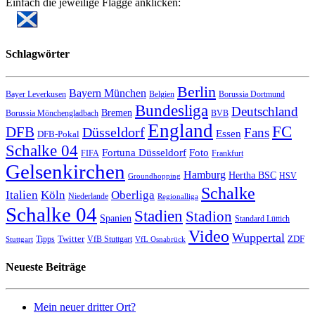
Einfach die jeweilige Flagge anklicken:
Schlagwörter
Berlin
Bayern München
Bayer Leverkusen
Belgien
Borussia Dortmund
Bundesliga
Deutschland
Bremen
Borussia Mönchengladbach
BVB
England
FC
DFB
Düsseldorf
Fans
Essen
DFB-Pokal
Schalke 04
Fortuna Düsseldorf
Foto
FIFA
Frankfurt
Gelsenkirchen
Hamburg
Hertha BSC
HSV
Groundhopping
Schalke
Italien
Köln
Oberliga
Niederlande
Regionalliga
Schalke 04
Stadien
Stadion
Spanien
Standard Lüttich
Video
Wuppertal
Twitter
ZDF
Tipps
VfB Stuttgart
Stuttgart
VfL Osnabrück
Neueste Beiträge
Mein neuer dritter Ort?