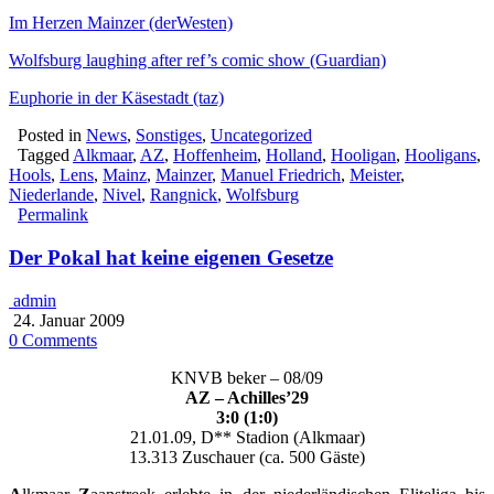
Im Herzen Mainzer (derWesten)
Wolfsburg laughing after ref’s comic show (Guardian)
Euphorie in der Käsestadt (taz)
Posted in
News
,
Sonstiges
,
Uncategorized
Tagged
Alkmaar
,
AZ
,
Hoffenheim
,
Holland
,
Hooligan
,
Hooligans
,
Hools
,
Lens
,
Mainz
,
Mainzer
,
Manuel Friedrich
,
Meister
,
Niederlande
,
Nivel
,
Rangnick
,
Wolfsburg
Permalink
Der Pokal hat keine eigenen Gesetze
admin
24. Januar 2009
0 Comments
KNVB beker – 08/09
AZ – Achilles’29
3:0 (1:0)
21.01.09, D** Stadion (Alkmaar)
13.313 Zuschauer (ca. 500 Gäste)