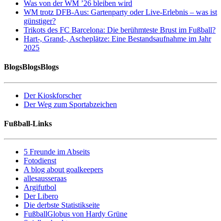
Was von der WM ’26 bleiben wird
WM trotz DFB-Aus: Gartenparty oder Live-Erlebnis – was ist
günstiger?
Trikots des FC Barcelona: Die berühmteste Brust im Fußball?
Hart-, Grand-, Ascheplätze: Eine Bestandsaufnahme im Jahr
2025
BlogsBlogsBlogs
Der Kioskforscher
Der Weg zum Sportabzeichen
Fußball-Links
5 Freunde im Abseits
Fotodienst
A blog about goalkeepers
allesausseraas
Argifutbol
Der Libero
Die derbste Statistikseite
FußballGlobus von Hardy Grüne