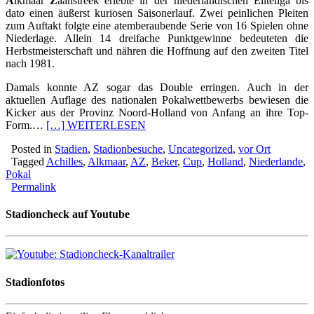
A
lkmaar
Z
aanstreek erlebte in der niederländischen Eliteliga bis
dato einen äußerst kuriosen Saisonerlauf. Zwei peinlichen Pleiten
zum Auftakt folgte eine atemberaubende Serie von 16 Spielen ohne
Niederlage. Allein 14 dreifache Punktgewinne bedeuteten die
Herbstmeisterschaft und nähren die Hoffnung auf den zweiten Titel
nach 1981.
Damals konnte AZ sogar das Double erringen. Auch in der
aktuellen Auflage des nationalen Pokalwettbewerbs bewiesen die
Kicker aus der Provinz Noord-Holland von Anfang an ihre Top-
Form.…
[…] WEITERLESEN
Posted in
Stadien
,
Stadionbesuche
,
Uncategorized
,
vor Ort
Tagged
Achilles
,
Alkmaar
,
AZ
,
Beker
,
Cup
,
Holland
,
Niederlande
,
Pokal
Permalink
Stadioncheck auf Youtube
Stadionfotos