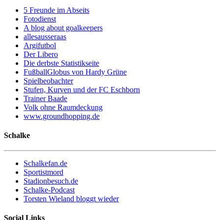
5 Freunde im Abseits
Fotodienst
A blog about goalkeepers
allesausseraas
Argifutbol
Der Libero
Die derbste Statistikseite
FußballGlobus von Hardy Grüne
Spielbeobachter
Stufen, Kurven und der FC Eschborn
Trainer Baade
Volk ohne Raumdeckung
www.groundhopping.de
Schalke
Schalkefan.de
Sportistmord
Stadionbesuch.de
Schalke-Podcast
Torsten Wieland bloggt wieder
Social Links