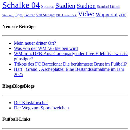
Schalke 04
Stadien
Stadion
Spanien
Standard Lüttich
Video
Wuppertal
Twitter
ZDF
Tipps
VfB Stuttgart
Stuttgart
VfL Osnabrück
Neueste Beiträge
Mein neuer dritter Ort?
Was von der WM ’26 bleiben wird
WM trotz DFB-Aus: Gartenparty oder Live-Erlebnis – was ist
günstiger?
Trikots des FC Barcelona: Die berühmteste Brust im Fußball?
Hart-, Grand-, Ascheplätze: Eine Bestandsaufnahme im Jahr
2025
BlogsBlogsBlogs
Der Kioskforscher
Der Weg zum Sportabzeichen
Fußball-Links