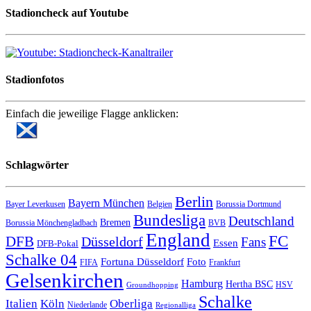
Stadioncheck auf Youtube
Stadionfotos
Einfach die jeweilige Flagge anklicken:
Schlagwörter
Berlin
Bayern München
Bayer Leverkusen
Belgien
Borussia Dortmund
Bundesliga
Deutschland
Bremen
Borussia Mönchengladbach
BVB
England
FC
DFB
Düsseldorf
Fans
Essen
DFB-Pokal
Schalke 04
Fortuna Düsseldorf
Foto
FIFA
Frankfurt
Gelsenkirchen
Hamburg
Hertha BSC
HSV
Groundhopping
Schalke
Italien
Köln
Oberliga
Niederlande
Regionalliga