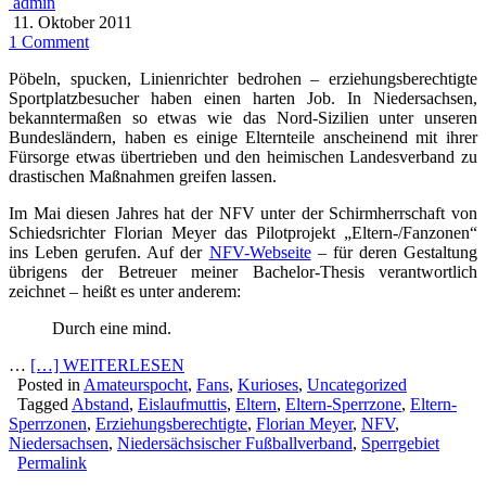
admin
11. Oktober 2011
1 Comment
Pöbeln, spucken, Linienrichter bedrohen – erziehungsberechtigte
Sportplatzbesucher haben einen harten Job. In Niedersachsen,
bekanntermaßen so etwas wie das Nord-Sizilien unter unseren
Bundesländern, haben es einige Elternteile anscheinend mit ihrer
Fürsorge etwas übertrieben und den heimischen Landesverband zu
drastischen Maßnahmen greifen lassen.
Im Mai diesen Jahres hat der NFV unter der Schirmherrschaft von
Schiedsrichter Florian Meyer das Pilotprojekt „Eltern-/Fanzonen“
ins Leben gerufen. Auf der
NFV-Webseite
– für deren Gestaltung
übrigens der Betreuer meiner Bachelor-Thesis verantwortlich
zeichnet – heißt es unter anderem:
Durch eine mind.
…
[…] WEITERLESEN
Posted in
Amateurspocht
,
Fans
,
Kurioses
,
Uncategorized
Tagged
Abstand
,
Eislaufmuttis
,
Eltern
,
Eltern-Sperrzone
,
Eltern-
Sperrzonen
,
Erziehungsberechtigte
,
Florian Meyer
,
NFV
,
Niedersachsen
,
Niedersächsischer Fußballverband
,
Sperrgebiet
Permalink