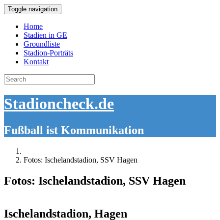
Toggle navigation
Home
Stadien in GE
Groundliste
Stadion-Porträts
Kontakt
Search
for:
Stadioncheck.de
Fußball ist Kommunikation
Fotos: Ischelandstadion, SSV Hagen
Fotos: Ischelandstadion, SSV Hagen
Ischelandstadion, Hagen