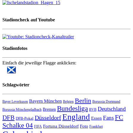
Stadioncheck auf Youtube
Stadionfotos
Einfach die jeweilige Flagge anklicken:
Schlagwörter
Berlin
Bayern München
Bayer Leverkusen
Belgien
Borussia Dortmund
Bundesliga
Deutschland
Bremen
Borussia Mönchengladbach
BVB
England
FC
DFB
Düsseldorf
Fans
Essen
DFB-Pokal
Schalke 04
Fortuna Düsseldorf
Foto
FIFA
Frankfurt