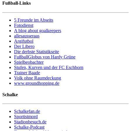
Fußball-Links
5 Freunde im Abseits
Fotodienst
A blog about goalkeepers
allesausseraas
Argifutbol
Der Libero
Die derbste Statistikseite
FußballGlobus von Hardy Grüne
Spielbeobachter
Stufen, Kurven und der FC Eschborn
Trainer Baade
Volk ohne Raumdeckung
www.groundhopping.de
Schalke
Schalkefan.de
Sportistmord
Stadionbesuch.de
Schalke-Podcast