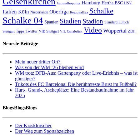
Gelsenkirchen
Hamburg
Hertha BSC
HSV
Groundhopping
Schalke
Italien
Köln
Oberliga
Niederlande
Regionalliga
Schalke 04
Stadien
Stadion
Spanien
Standard Lüttich
Video
Wuppertal
Twitter
ZDF
Tipps
VfB Stuttgart
Stuttgart
VfL Osnabrück
Neueste Beiträge
Mein neuer dritter Ort?
Was von der WM ’26 bleiben wird
WM trotz DFB-Aus: Gartenparty oder Live-Erlebnis – was ist
günstiger?
Trikots des FC Barcelona: Die berühmteste Brust im Fußball?
Hart-, Grand-, Ascheplätze: Eine Bestandsaufnahme im Jahr
2025
BlogsBlogsBlogs
Der Kioskforscher
Der Weg zum Sportabzeichen