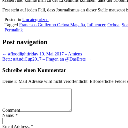
kassiert hat, könnte man zu der Erkenntnis kommen, dass der 31-Jährig
Fest steht auf jeden Fall, dass Journalismus an dieser Stelle mauseto
Posted in
Uncategorized
Tagged
Francisco Guillermo Ochoa Magaña
,
Influencer
,
Ochoa
,
Soc
Permalink
Post navigation
← #floodlightfriday 19. Mai 2017 – Amiens
Betr.: #AudiCup2017 – Fragen an @DasErste →
Schreibe einen Kommentar
Deine E-Mail-Adresse wird nicht veröffentlicht.
Erforderliche Felder 
Comment
Name:
*
Email Address:
*