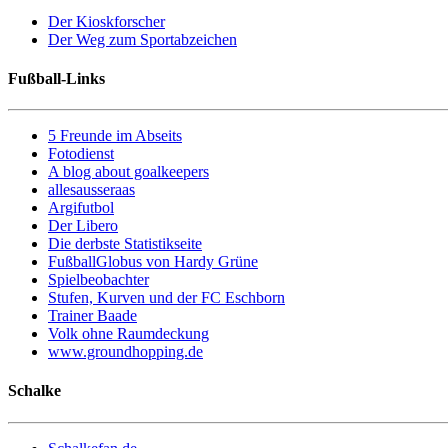
Der Kioskforscher
Der Weg zum Sportabzeichen
Fußball-Links
5 Freunde im Abseits
Fotodienst
A blog about goalkeepers
allesausseraas
Argifutbol
Der Libero
Die derbste Statistikseite
FußballGlobus von Hardy Grüne
Spielbeobachter
Stufen, Kurven und der FC Eschborn
Trainer Baade
Volk ohne Raumdeckung
www.groundhopping.de
Schalke