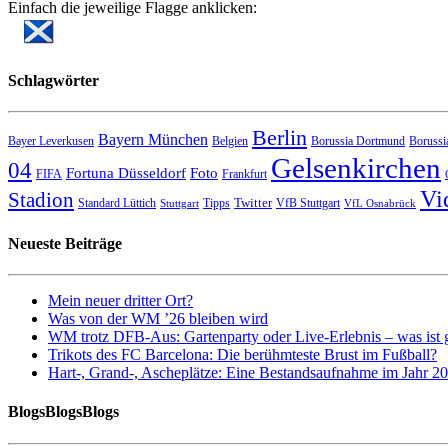
Einfach die jeweilige Flagge anklicken:
Schlagwörter
Berlin
Bayern München
Bayer Leverkusen
Belgien
Borussia Dortmund
Borussi
Gelsenkirchen
04
Fortuna Düsseldorf
Foto
FIFA
Frankfurt
Vi
Stadion
Twitter
Standard Lüttich
Tipps
VfB Stuttgart
Stuttgart
VfL Osnabrück
Neueste Beiträge
Mein neuer dritter Ort?
Was von der WM ’26 bleiben wird
WM trotz DFB-Aus: Gartenparty oder Live-Erlebnis – was ist 
Trikots des FC Barcelona: Die berühmteste Brust im Fußball?
Hart-, Grand-, Ascheplätze: Eine Bestandsaufnahme im Jahr 2
BlogsBlogsBlogs