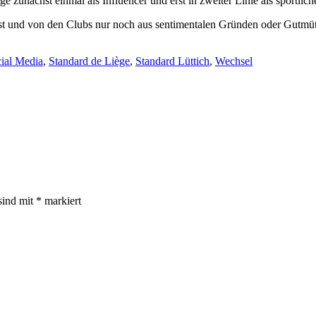
e zunächst einmal als Influencer und erst in zweiter Linie als sportli
t ist und von den Clubs nur noch aus sentimentalen Gründen oder Gutmütig
ial Media
,
Standard de Liège
,
Standard Lüttich
,
Wechsel
sind mit
*
markiert