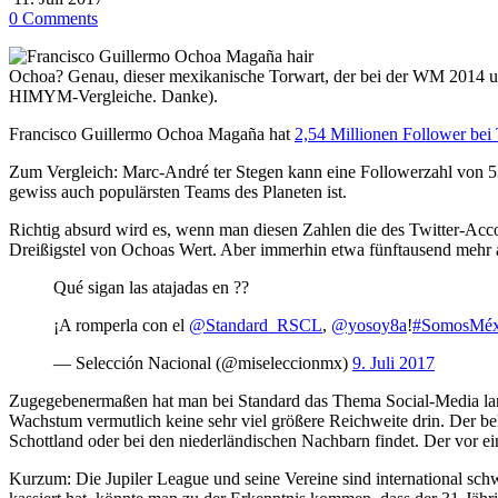
0 Comments
Ochoa? Genau, dieser mexikanische Torwart, der bei der WM 2014 und
HIMYM-Vergleiche. Danke).
Francisco Guillermo Ochoa Magaña hat
2,54 Millionen Follower bei 
Zum Vergleich: Marc-André ter Stegen kann eine Followerzahl von 5
gewiss auch populärsten Teams des Planeten ist.
Richtig absurd wird es, wenn man diesen Zahlen die des Twitter-A
Dreißigstel von Ochoas Wert. Aber immerhin etwa fünftausend mehr 
Qué sigan las atajadas en ??
¡A romperla con el
@Standard_RSCL
,
@yosoy8a
!
#SomosMéx
— Selección Nacional (@miseleccionmx)
9. Juli 2017
Zugegebenermaßen hat man bei Standard das Thema Social-Media lange 
Wachstum vermutlich keine sehr viel größere Reichweite drin. Der bel
Schottland oder bei den niederländischen Nachbarn findet. Der vor ein
Kurzum: Die Jupiler League und seine Vereine sind international sc