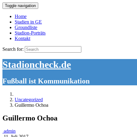
Toggle navigation
Home
Stadien in GE
Groundliste
Stadion-Porträts
Kontakt
Search for:
Stadioncheck.de
Fußball ist Kommunikation
Uncategorized
Guillermo Ochoa
Guillermo Ochoa
admin
11. Juli 2017