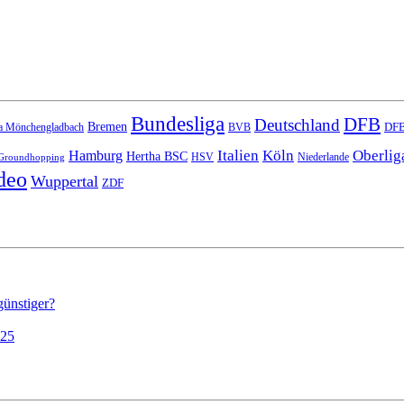
Bundesliga
DFB
Deutschland
Bremen
DFB
a Mönchengladbach
BVB
Italien
Köln
Oberlig
Hamburg
Hertha BSC
HSV
Niederlande
Groundhopping
deo
Wuppertal
ZDF
günstiger?
025