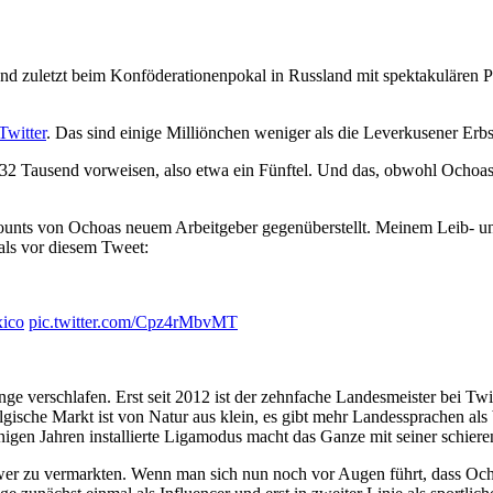
 zuletzt beim Konföderationenpokal in Russland mit spektakulären Par
Twitter
. Das sind einige Milliönchen weniger als die Leverkusener Erbs
32 Tausend vorweisen, also etwa ein Fünftel. Und das, obwohl Ochoa
ccounts von Ochoas neuem Arbeitgeber gegenüberstellt. Meinem Leib-
als vor diesem Tweet:
ico
pic.twitter.com/Cpz4rMbvMT
verschlafen. Erst seit 2012 ist der zehnfache Landesmeister bei Twit
gische Markt ist von Natur aus klein, es gibt mehr Landessprachen als
igen Jahren installierte Ligamodus macht das Ganze mit seiner schieren 
hwer zu vermarkten. Wenn man sich nun noch vor Augen führt, dass Och