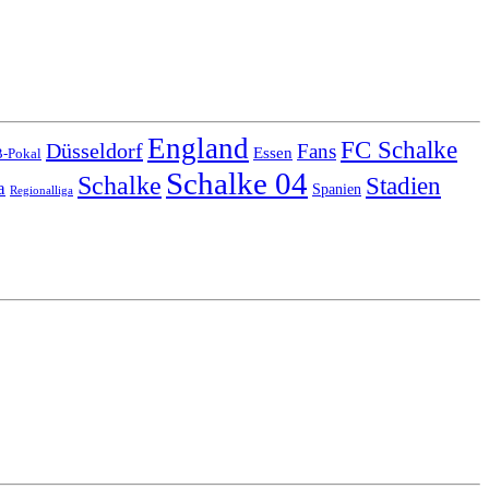
England
FC Schalke
Düsseldorf
Fans
Essen
-Pokal
Schalke 04
Schalke
Stadien
a
Spanien
Regionalliga