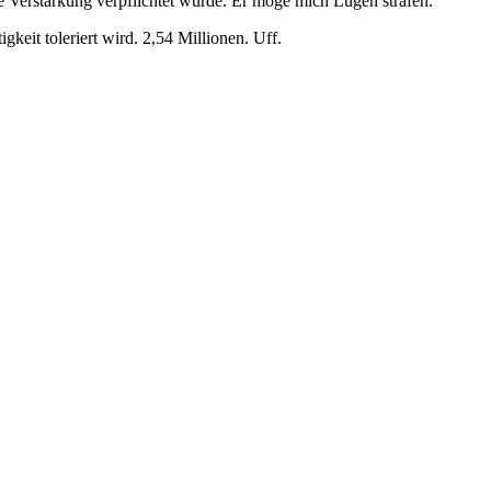
che Verstärkung verpflichtet wurde. Er möge mich Lügen strafen.
keit toleriert wird. 2,54 Millionen. Uff.