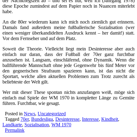
der Nachkriegszeit ab – und sei es nur, weil ich (Jahrgang 1978)
diese Epoche zumindest auf dem Papier noch in Nuancen miterlebt
habe.
An die 80er wiederum kann ich mich noch ziemlich gut erinnern.
Damals fand außerdem meine fußballerische Sozialisation (wer
einen weniger überkandidelten Ausdruck kennt – her damit!) statt.
Vor dem Fernseher und auf dem Platz.
Soweit die Theorie. Vielleicht liegt mein Desinteresse aber auch
einfach nur daran, dass der Fußball der 70er ganz furchtbar
anzusehen ist. Langsam, einschläfernd, ohne Dynamik. Wenn die
ballführende Mannschaft ohne jede Gegenwehr bis fünf Meter vor
den gegnerischen Strafraum spazieren kann, ist das nicht die
Sportart, welche allen aktuellen Problemen zum Trotz zurecht als
beliebteste der Welt gilt.
Wer mit dieser These spontan nichts anzufangen weiß, möge sich
einfach mal Spiele der WM 1970 in kompletter Länge zu Gemüte
führen. Furchtbar, wie gesagt.
Posted in
News
,
Uncategorized
Tagged
70er
,
Bundesliga
,
Desinteresse
,
Interesse
,
Kindheit
,
Landkarte
,
Sozialisation
,
WM 1970
Permalink