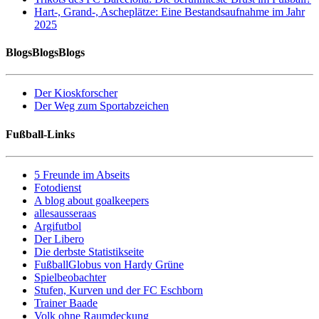
Hart-, Grand-, Ascheplätze: Eine Bestandsaufnahme im Jahr
2025
BlogsBlogsBlogs
Der Kioskforscher
Der Weg zum Sportabzeichen
Fußball-Links
5 Freunde im Abseits
Fotodienst
A blog about goalkeepers
allesausseraas
Argifutbol
Der Libero
Die derbste Statistikseite
FußballGlobus von Hardy Grüne
Spielbeobachter
Stufen, Kurven und der FC Eschborn
Trainer Baade
Volk ohne Raumdeckung