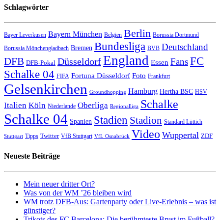
Schlagwörter
Berlin
Bayern München
Bayer Leverkusen
Belgien
Borussia Dortmund
Bundesliga
Deutschland
Bremen
Borussia Mönchengladbach
BVB
England
FC
DFB
Düsseldorf
Fans
Essen
DFB-Pokal
Schalke 04
Fortuna Düsseldorf
Foto
FIFA
Frankfurt
Gelsenkirchen
Hamburg
Hertha BSC
HSV
Groundhopping
Schalke
Italien
Köln
Oberliga
Niederlande
Regionalliga
Schalke 04
Stadien
Stadion
Spanien
Standard Lüttich
Video
Wuppertal
Twitter
ZDF
Tipps
VfB Stuttgart
Stuttgart
VfL Osnabrück
Neueste Beiträge
Mein neuer dritter Ort?
Was von der WM ’26 bleiben wird
WM trotz DFB-Aus: Gartenparty oder Live-Erlebnis – was ist
günstiger?
Trikots des FC Barcelona: Die berühmteste Brust im Fußball?