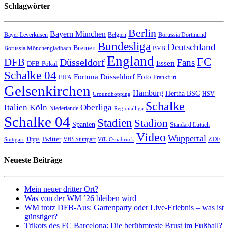
Schlagwörter
Berlin
Bayern München
Bayer Leverkusen
Belgien
Borussia Dortmund
Bundesliga
Deutschland
Bremen
Borussia Mönchengladbach
BVB
England
FC
DFB
Düsseldorf
Fans
Essen
DFB-Pokal
Schalke 04
Fortuna Düsseldorf
Foto
FIFA
Frankfurt
Gelsenkirchen
Hamburg
Hertha BSC
HSV
Groundhopping
Schalke
Italien
Köln
Oberliga
Niederlande
Regionalliga
Schalke 04
Stadien
Stadion
Spanien
Standard Lüttich
Video
Wuppertal
Twitter
ZDF
Tipps
VfB Stuttgart
Stuttgart
VfL Osnabrück
Neueste Beiträge
Mein neuer dritter Ort?
Was von der WM ’26 bleiben wird
WM trotz DFB-Aus: Gartenparty oder Live-Erlebnis – was ist
günstiger?
Trikots des FC Barcelona: Die berühmteste Brust im Fußball?