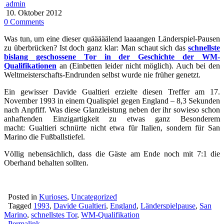
admin
10. Oktober 2012
0 Comments
Was tun, um eine dieser quääääälend laaaangen Länderspiel-Pausen
zu überbrücken? Ist doch ganz klar: Man schaut sich das
schnellste
bislang geschossene Tor in der Geschichte der WM-
Qualifikationen
an (Einbetten leider nicht möglich). Auch bei den
Weltmeisterschafts-Endrunden selbst wurde nie früher genetzt.
Ein gewisser Davide Gualtieri erzielte diesen Treffer am 17.
November 1993 in einem Qualispiel gegen England – 8,3 Sekunden
nach Anpfiff. Was diese Glanzleistung neben der ihr sowieso schon
anhaftenden Einzigartigkeit zu etwas ganz Besonderem
macht: Gualtieri schnürte nicht etwa für Italien, sondern für San
Marino die Fußballstiefel.
Völlig nebensächlich, dass die Gäste am Ende noch mit 7:1 die
Oberhand behalten sollten.
Posted in
Kurioses
,
Uncategorized
Tagged
1993
,
Davide Gualtieri
,
England
,
Länderspielpause
,
San
Marino
,
schnellstes Tor
,
WM-Qualifikation
Permalink