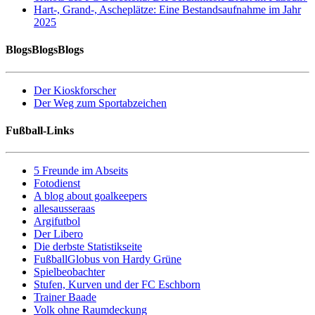
Hart-, Grand-, Ascheplätze: Eine Bestandsaufnahme im Jahr
2025
BlogsBlogsBlogs
Der Kioskforscher
Der Weg zum Sportabzeichen
Fußball-Links
5 Freunde im Abseits
Fotodienst
A blog about goalkeepers
allesausseraas
Argifutbol
Der Libero
Die derbste Statistikseite
FußballGlobus von Hardy Grüne
Spielbeobachter
Stufen, Kurven und der FC Eschborn
Trainer Baade
Volk ohne Raumdeckung