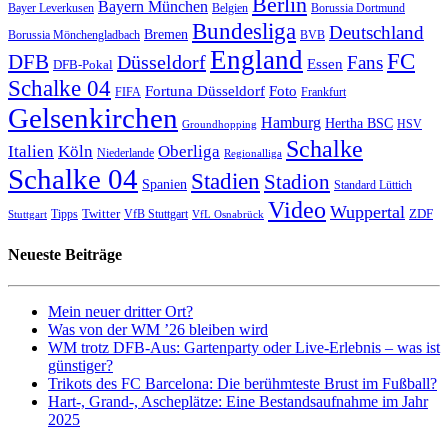
Berlin
Bayern München
Bayer Leverkusen
Belgien
Borussia Dortmund
Bundesliga
Deutschland
Bremen
Borussia Mönchengladbach
BVB
England
FC
DFB
Düsseldorf
Fans
Essen
DFB-Pokal
Schalke 04
Fortuna Düsseldorf
Foto
FIFA
Frankfurt
Gelsenkirchen
Hamburg
Hertha BSC
HSV
Groundhopping
Schalke
Italien
Köln
Oberliga
Niederlande
Regionalliga
Schalke 04
Stadien
Stadion
Spanien
Standard Lüttich
Video
Wuppertal
Twitter
ZDF
Tipps
VfB Stuttgart
Stuttgart
VfL Osnabrück
Neueste Beiträge
Mein neuer dritter Ort?
Was von der WM ’26 bleiben wird
WM trotz DFB-Aus: Gartenparty oder Live-Erlebnis – was ist
günstiger?
Trikots des FC Barcelona: Die berühmteste Brust im Fußball?
Hart-, Grand-, Ascheplätze: Eine Bestandsaufnahme im Jahr
2025