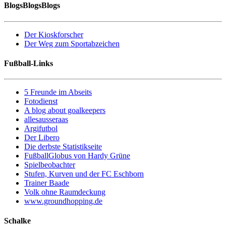
BlogsBlogsBlogs
Der Kioskforscher
Der Weg zum Sportabzeichen
Fußball-Links
5 Freunde im Abseits
Fotodienst
A blog about goalkeepers
allesausseraas
Argifutbol
Der Libero
Die derbste Statistikseite
FußballGlobus von Hardy Grüne
Spielbeobachter
Stufen, Kurven und der FC Eschborn
Trainer Baade
Volk ohne Raumdeckung
www.groundhopping.de
Schalke