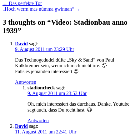
Post
← Das perfekte Tor
„Hoch werrn mas nümma gwinnan“ →
navigation
3 thoughts on “
Video: Stadionbau anno
1939
”
David
sagt:
9. August 2011 um 23:29 Uhr
Das Technogedudel düfte „Sky & Sand“ von Paul
Kalkbrenner sein, wenn ich mich nicht irre. 🙂
Falls es jemanden interessiert 😉
Antworten
stadioncheck
sagt:
9. August 2011 um 23:53 Uhr
Oh, mich interessiert das durchaus. Danke. Youtube
sagt auch, dass Du recht hast. 😉
Antworten
David
sagt:
11. August 2011 um 22:41 Uhr