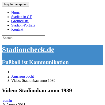
Toggle navigation
Home
Stadien in GE
Groundliste
Stadion-Porträts
Kontakt
Search
for:
Stadioncheck.de
Fußball ist Kommunikation
Amateurspocht
Video: Stadionbau anno 1939
Video: Stadionbau anno 1939
admin
9. August 2011