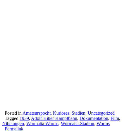
Posted in
Amateurspocht
,
Kurioses
,
Stadien
,
Uncategorized
Tagged
1939
,
Adolf-Hitler-Kampfbahn
,
Dokumentation
,
Film
,
Nibelungen
,
Wormatia Worms
,
Wormatia-Stadion
,
Worms
Permalink