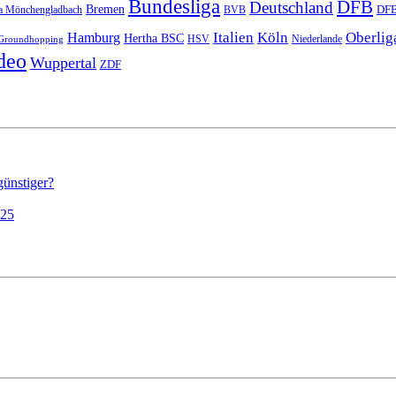
Bundesliga
DFB
Deutschland
Bremen
DFB
a Mönchengladbach
BVB
Italien
Köln
Oberlig
Hamburg
Hertha BSC
HSV
Niederlande
Groundhopping
deo
Wuppertal
ZDF
günstiger?
025