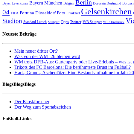
Berlin
Bayern München
Bayer Leverkusen
Belgien
Borussia Dortmund
Borussi
Gelsenkirchen
04
Fortuna Düsseldorf
Foto
FIFA
Frankfurt
Vi
Stadion
Twitter
Standard Lüttich
Tipps
VfB Stuttgart
Stuttgart
VfL Osnabrück
Neueste Beiträge
Mein neuer dritter Ort?
Was von der WM ’26 bleiben wird
WM trotz DFB-Aus: Gartenparty oder Live-Erlebnis – was ist 
Trikots des FC Barcelona: Die berühmteste Brust im Fußball?
Hart-, Grand-, Ascheplätze: Eine Bestandsaufnahme im Jahr 2
BlogsBlogsBlogs
Der Kioskforscher
Der Weg zum Sportabzeichen
Fußball-Links