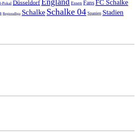
England
FC Schalke
Düsseldorf
Fans
Essen
-Pokal
Schalke 04
Schalke
Stadien
a
Spanien
Regionalliga