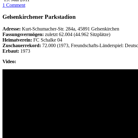
1 Comment
Gelsenkirchener Parkstadion
Adresse:
Kurt-Schumacher-Str. 284a, 45891 Gelsenkirchen
Fassungsvermögen:
zuletzt 62.004 (44.962 Sitzplätze)
Heimatverein:
FC Schalke 04
Zuschauerrekord:
72.000 (1973, Freundschafts-Länderspiel: Deutsc
Erbaut:
1973
Video: