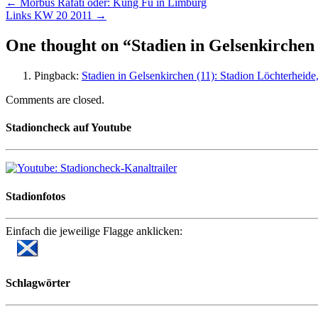
Post
← Morbus Rafati oder: Kung Fu in Limburg
Links KW 20 2011 →
navigation
One thought on “
Stadien in Gelsenkirchen
Pingback:
Stadien in Gelsenkirchen (11): Stadion Löchterheid
Comments are closed.
Stadioncheck auf Youtube
Stadionfotos
Einfach die jeweilige Flagge anklicken:
Schlagwörter