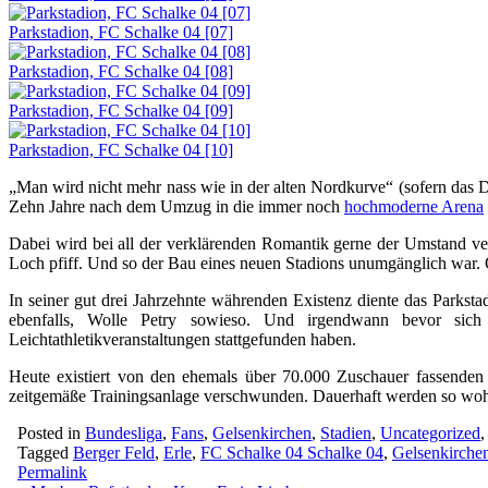
Parkstadion, FC Schalke 04 [07]
Parkstadion, FC Schalke 04 [08]
Parkstadion, FC Schalke 04 [09]
Parkstadion, FC Schalke 04 [10]
„Man wird nicht mehr nass wie in der alten Nordkurve“ (sofern das Dac
Zehn Jahre nach dem Umzug in die immer noch
hochmoderne Arena
Dabei wird bei all der verklärenden Romantik gerne der Umstand ver
Loch pfiff. Und so der Bau eines neuen Stadions unumgänglich war. Ob
In seiner gut drei Jahrzehnte währenden Existenz diente das Parkst
ebenfalls, Wolle Petry sowieso. Und irgendwann bevor sich
Leichtathletikveranstaltungen stattgefunden haben.
Heute existiert von den ehemals über 70.000 Zuschauer fassenden 
zeitgemäße Trainingsanlage verschwunden. Dauerhaft werden so woh
Posted in
Bundesliga
,
Fans
,
Gelsenkirchen
,
Stadien
,
Uncategorized
Tagged
Berger Feld
,
Erle
,
FC Schalke 04 Schalke 04
,
Gelsenkirche
Permalink