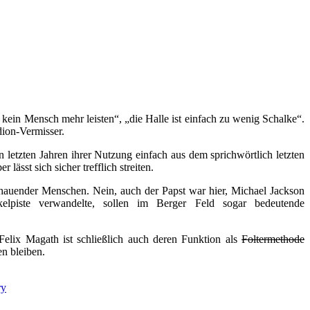
h kein Mensch mehr leisten“, „die Halle ist einfach zu wenig Schalke“.
ion-Vermisser.
letzten Jahren ihrer Nutzung einfach aus dem sprichwörtlich letzten
sst sich sicher trefflich streiten.
schauender Menschen. Nein, auch der Papst war hier, Michael Jackson
lpiste verwandelte, sollen im Berger Feld sogar bedeutende
elix Magath ist schließlich auch deren Funktion als
Foltermethode
n bleiben.
ry