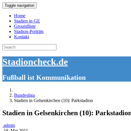
Toggle navigation
Home
Stadien in GE
Groundliste
Stadion-Porträts
Kontakt
Search
for:
Stadioncheck.de
Fußball ist Kommunikation
Bundesliga
Stadien in Gelsenkirchen (10): Parkstadion
Stadien in Gelsenkirchen (10): Parkstadio
admin
19. Mai 2011