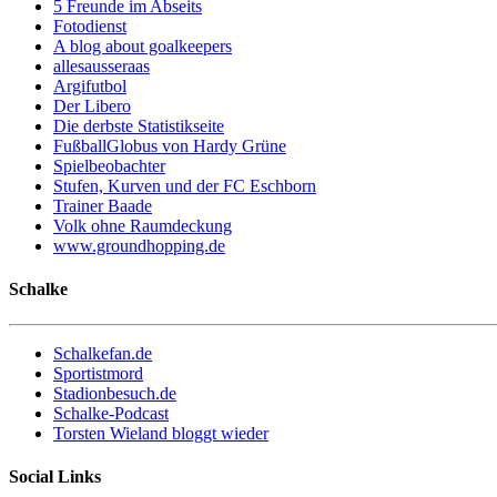
5 Freunde im Abseits
Fotodienst
A blog about goalkeepers
allesausseraas
Argifutbol
Der Libero
Die derbste Statistikseite
FußballGlobus von Hardy Grüne
Spielbeobachter
Stufen, Kurven und der FC Eschborn
Trainer Baade
Volk ohne Raumdeckung
www.groundhopping.de
Schalke
Schalkefan.de
Sportistmord
Stadionbesuch.de
Schalke-Podcast
Torsten Wieland bloggt wieder
Social Links