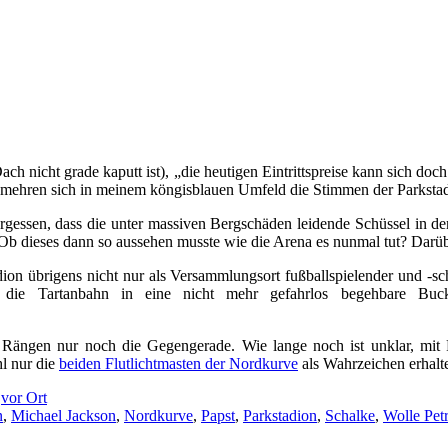
h nicht grade kaputt ist), „die heutigen Eintrittspreise kann sich doc
mehren sich in meinem köngisblauen Umfeld die Stimmen der Parkstad
gessen, dass die unter massiven Bergschäden leidende Schüssel in den 
 dieses dann so aussehen musste wie die Arena es nunmal tut? Darüber lä
adion übrigens nicht nur als Versammlungsort fußballspielender und -
 die Tartanbahn in eine nicht mehr gefahrlos begehbare Bucke
Rängen nur noch die Gegengerade. Wie lange noch ist unklar, mit F
l nur die
beiden Flutlichtmasten der Nordkurve
als Wahrzeichen erhalte
,
vor Ort
n
,
Michael Jackson
,
Nordkurve
,
Papst
,
Parkstadion
,
Schalke
,
Wolle Pet