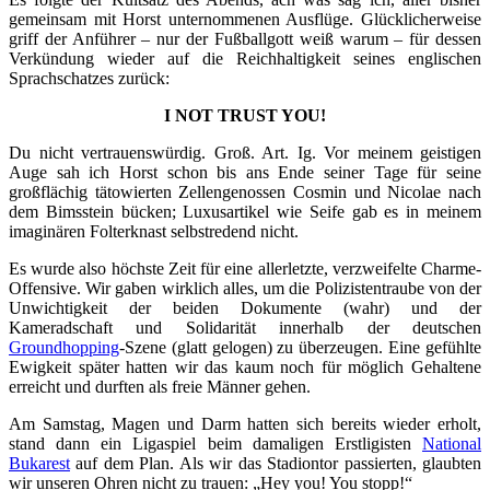
gemeinsam mit Horst unternommenen Ausflüge. Glücklicherweise
griff der Anführer – nur der Fußballgott weiß warum – für dessen
Verkündung wieder auf die Reichhaltigkeit seines englischen
Sprachschatzes zurück:
I NOT TRUST YOU!
Du nicht vertrauenswürdig. Groß. Art. Ig. Vor meinem geistigen
Auge sah ich Horst schon bis ans Ende seiner Tage für seine
großflächig tätowierten Zellengenossen Cosmin und Nicolae nach
dem Bimsstein bücken; Luxusartikel wie Seife gab es in meinem
imaginären Folterknast selbstredend nicht.
Es wurde also höchste Zeit für eine allerletzte, verzweifelte Charme-
Offensive. Wir gaben wirklich alles, um die Polizistentraube von der
Unwichtigkeit der beiden Dokumente (wahr) und der
Kameradschaft und Solidarität innerhalb der deutschen
Groundhopping
-Szene (glatt gelogen) zu überzeugen. Eine gefühlte
Ewigkeit später hatten wir das kaum noch für möglich Gehaltene
erreicht und durften als freie Männer gehen.
Am Samstag, Magen und Darm hatten sich bereits wieder erholt,
stand dann ein Ligaspiel beim damaligen Erstligisten
National
Bukarest
auf dem Plan. Als wir das Stadiontor passierten, glaubten
wir unseren Ohren nicht zu trauen: „Hey you! You stopp!“