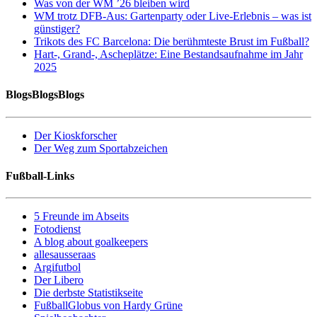
Was von der WM ’26 bleiben wird
WM trotz DFB-Aus: Gartenparty oder Live-Erlebnis – was ist
günstiger?
Trikots des FC Barcelona: Die berühmteste Brust im Fußball?
Hart-, Grand-, Ascheplätze: Eine Bestandsaufnahme im Jahr
2025
BlogsBlogsBlogs
Der Kioskforscher
Der Weg zum Sportabzeichen
Fußball-Links
5 Freunde im Abseits
Fotodienst
A blog about goalkeepers
allesausseraas
Argifutbol
Der Libero
Die derbste Statistikseite
FußballGlobus von Hardy Grüne