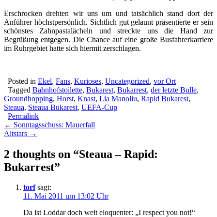
Erschrocken drehten wir uns um und tatsächlich stand dort der
Anführer höchstpersönlich. Sichtlich gut gelaunt präsentierte er sein
schönstes Zahnpastalächeln und streckte uns die Hand zur
Begrüßung entgegen. Die Chance auf eine große Busfahrerkarriere
im Ruhrgebiet hatte sich hiermit zerschlagen.
Posted in
Ekel
,
Fans
,
Kurioses
,
Uncategorized
,
vor Ort
Tagged
Bahnhofstoilette
,
Bukarest
,
Bukarrest
,
der letzte Bulle
,
Groundhopping
,
Horst
,
Knast
,
Lia Manoliu
,
Rapid Bukarest
,
Steaua
,
Steaua Bukarest
,
UEFA-Cup
Permalink
Post
← Sonntagsschuss: Mauerfall
Altstars →
navigation
2 thoughts on “
Steaua – Rapid:
Bukarrest
”
torf
sagt:
11. Mai 2011 um 13:02 Uhr
Da ist Loddar doch weit eloquenter: „I respect you not!“