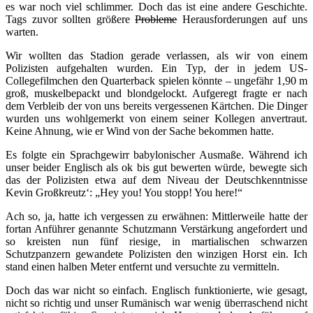
es war noch viel schlimmer. Doch das ist eine andere Geschichte.
Tags zuvor sollten größere
Probleme
Herausforderungen auf uns
warten.
Wir wollten das Stadion gerade verlassen, als wir von einem
Polizisten aufgehalten wurden. Ein Typ, der in jedem US-
Collegefilmchen den Quarterback spielen könnte – ungefähr 1,90 m
groß, muskelbepackt und blondgelockt. Aufgeregt fragte er nach
dem Verbleib der von uns bereits vergessenen Kärtchen. Die Dinger
wurden uns wohlgemerkt von einem seiner Kollegen anvertraut.
Keine Ahnung, wie er Wind von der Sache bekommen hatte.
Es folgte ein Sprachgewirr babylonischer Ausmaße. Während ich
unser beider Englisch als ok bis gut bewerten würde, bewegte sich
das der Polizisten etwa auf dem Niveau der Deutschkenntnisse
Kevin Großkreutz‘: „Hey you! You stopp! You here!“
Ach so, ja, hatte ich vergessen zu erwähnen: Mittlerweile hatte der
fortan Anführer genannte Schutzmann Verstärkung angefordert und
so kreisten nun fünf riesige, in martialischen schwarzen
Schutzpanzern gewandete Polizisten den winzigen Horst ein. Ich
stand einen halben Meter entfernt und versuchte zu vermitteln.
Doch das war nicht so einfach. Englisch funktionierte, wie gesagt,
nicht so richtig und unser Rumänisch war wenig überraschend nicht