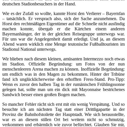
deutschen Stadionbesuchers in der Hand.
Wie es der Zufall so wollte, kannte Horst den Verlierer – Bayernfan
– tatsächlich. Er versprach also, sich der Sache anzunehmen. Da
Horst den rechtmäßigen Eigentümer auf die Schnelle nicht ausfindig
machen konnte, übergab er die Kärtchen einem anderen
Bayernanhänger, der in der gleichen Reisegruppe unterwegs war.
Für uns war die Angelegenheit damit erledigt. Und ja, an diesem
Abend waren wirklich eine Menge teutonische Fußballtouristen im
Stadionul National unterwegs.
Wir blieben nach diesem kleinen, amüsanten Intermezzo noch etwas
im Stadion. Offizielle Begründung: um Fotos von der nun
menschenleeren Arena machen zu können. Inoffizielle Begründung:
um endlich was in den Magen zu bekommen. Hinter der Tribüne
fand ich unglücklicherweise den erhofften Fress-Stand. Pro-Tipp:
Wenn es zuvor den halben Tag in der rumänischen Frühlingssonne
gelegen hat, sollte man um ein dick mit Mayonnaise bestrichenes
Sandwich besser einen großen Bogen machen.
So mancher Fehler rächt sich erst mit ein wenig Verspätung. Und so
besuchte ich am nächsten Tag statt einer Drittligapartie in der
Provinz die Bahnhofstoilette der Hauptstadt. Wie sich herausstellte,
war es an diesem stillen Ort bei weitem nicht so schmutzig,
verkommen und erbärmlich wie zuvor befürchtet. Glauben Sie mir,