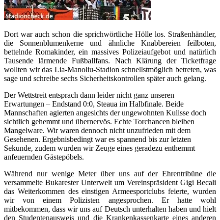
Dort war auch schon die sprichwörtliche Hölle los. Straßenhändler,
die Sonnenblumenkerne und ähnliche Knabbereien feilboten,
bettelnde Romakinder, ein massives Polizeiaufgebot und natürlich
Tausende lärmende Fußballfans. Nach Klärung der Ticketfrage
wollten wir das Lia-Manoliu-Stadion schnellstmöglich betreten, was
sage und schreibe sechs Sicherheitskontrollen später auch gelang.
Der Wettstreit entsprach dann leider nicht ganz unseren
Erwartungen – Endstand 0:0, Steaua im Halbfinale. Beide
Mannschaften agierten angesichts der ungewohnten Kulisse doch
sichtlich gehemmt und übernervös. Echte Torchancen bleiben
Mangelware. Wir waren dennoch nicht unzufrieden mit dem
Gesehenen. Ergebnisbedingt war es spannend bis zur letzten
Sekunde, zudem wurden wir Zeuge eines geradezu enthemmt
anfeuernden Gästepöbels.
Während nur wenige Meter über uns auf der Ehrentribüne die
versammelte Bukarester Unterwelt um Vereinspräsident Gigi Becali
das Weiterkommen des einstigen Armeesportclubs feierte, wurden
wir von einem Polizisten angesprochen. Er hatte wohl
mitbekommen, dass wir uns auf Deutsch unterhalten haben und hielt
den Studentenausweis und die Krankenkassenkarte eines anderen