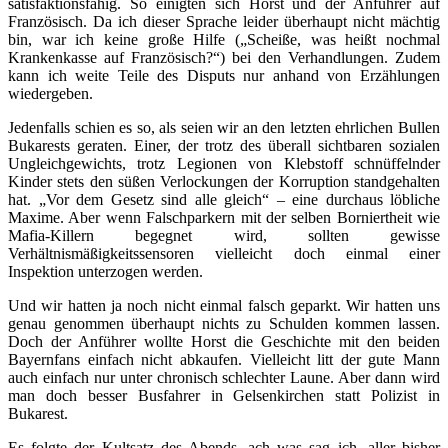
satisfaktionsfähig. So einigten sich Horst und der Anführer auf
Französisch. Da ich dieser Sprache leider überhaupt nicht mächtig
bin, war ich keine große Hilfe („Scheiße, was heißt nochmal
Krankenkasse auf Französisch?“) bei den Verhandlungen. Zudem
kann ich weite Teile des Disputs nur anhand von Erzählungen
wiedergeben.
Jedenfalls schien es so, als seien wir an den letzten ehrlichen Bullen
Bukarests geraten. Einer, der trotz des überall sichtbaren sozialen
Ungleichgewichts, trotz Legionen von Klebstoff schnüffelnder
Kinder stets den süßen Verlockungen der Korruption standgehalten
hat. „Vor dem Gesetz sind alle gleich“ – eine durchaus löbliche
Maxime. Aber wenn Falschparkern mit der selben Borniertheit wie
Mafia-Killern begegnet wird, sollten gewisse
Verhältnismäßigkeitssensoren vielleicht doch einmal einer
Inspektion unterzogen werden.
Und wir hatten ja noch nicht einmal falsch geparkt. Wir hatten uns
genau genommen überhaupt nichts zu Schulden kommen lassen.
Doch der Anführer wollte Horst die Geschichte mit den beiden
Bayernfans einfach nicht abkaufen. Vielleicht litt der gute Mann
auch einfach nur unter chronisch schlechter Laune. Aber dann wird
man doch besser Busfahrer in Gelsenkirchen statt Polizist in
Bukarest.
Es folgte der Kultsatz des Abends, ach was sag ich, aller bisher