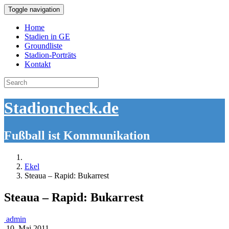
Toggle navigation
Home
Stadien in GE
Groundliste
Stadion-Porträts
Kontakt
Search
for:
Stadioncheck.de
Fußball ist Kommunikation
Ekel
Steaua – Rapid: Bukarrest
Steaua – Rapid: Bukarrest
admin
10. Mai 2011