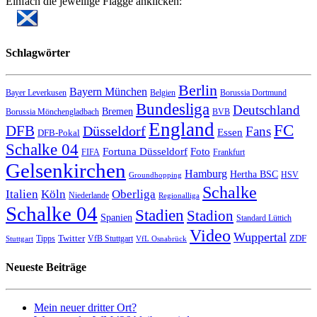
Einfach die jeweilige Flagge anklicken:
Schlagwörter
Berlin
Bayern München
Bayer Leverkusen
Belgien
Borussia Dortmund
Bundesliga
Deutschland
Bremen
Borussia Mönchengladbach
BVB
England
FC
DFB
Düsseldorf
Fans
Essen
DFB-Pokal
Schalke 04
Fortuna Düsseldorf
Foto
FIFA
Frankfurt
Gelsenkirchen
Hamburg
Hertha BSC
HSV
Groundhopping
Schalke
Italien
Köln
Oberliga
Niederlande
Regionalliga
Schalke 04
Stadien
Stadion
Spanien
Standard Lüttich
Video
Wuppertal
Twitter
ZDF
Tipps
VfB Stuttgart
Stuttgart
VfL Osnabrück
Neueste Beiträge
Mein neuer dritter Ort?