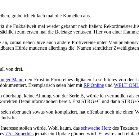
en, grabe ich einfach mal olle Kamellen aus.
ie Fußballwelt mal wieder gebannt nach Italien: Rekordmeister Juven
ächlich zum ersten mal die Beletage verlassen. Hier von einer Hammer
re an, zumal neben Juve auch andere Profivereine unter Manipulation
dbaren Hürde mutierten allerdings die Namen sämtlicher Zweitligisten,
ll von drei.
junger Mann
den Frust in Form eines digitalen Leserbriefes von der Le
dokumentiert. Exemplarisch seien hier mit
RP Online
und
WELT ONL
überhaupt keine Ahnung von der Serie B, würde ich vermutlich als er
e korrekten Detailinformationen bereit. Erst STRG+C und dann STRG+V,
seien aber auch sowas von kompliziert, hat offenbar noch nie einen Wal
chidschi.
uf Interesse stoßen würde. Wohl kaum, das
schwache Herz
des Texaners 
nes
77er Superhits
jemals ein Update gönnen wird. Es wäre auch einfac