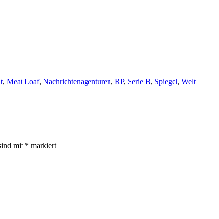
t
,
Meat Loaf
,
Nachrichtenagenturen
,
RP
,
Serie B
,
Spiegel
,
Welt
sind mit
*
markiert