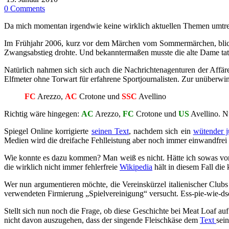
0 Comments
Da mich momentan irgendwie keine wirklich aktuellen Themen umtreib
Im Frühjahr 2006, kurz vor dem Märchen vom Sommermärchen, blickt d
Zwangsabstieg drohte. Und bekanntermaßen musste die alte Dame tats
Natürlich nahmen sich sich auch die Nachrichtenagenturen der Affä
Elfmeter ohne Torwart für erfahrene Sportjournalisten. Zur unüberwin
FC
Arezzo,
AC
Crotone und
SSC
Avellino
Richtig wäre hingegen:
AC
Arezzo,
FC
Crotone und
US
Avellino. Nu
Spiegel Online korrigierte
seinen Text
, nachdem sich ein
wütender 
Medien wird die dreifache Fehlleistung aber noch immer einwandfrei 
Wie konnte es dazu kommen? Man weiß es nicht. Hätte ich sowas von 
die wirklich nicht immer fehlerfreie
Wikipedia
hält in diesem Fall di
Wer nun argumentieren möchte, die Vereinskürzel italienischer Clubs 
verwendeten Firmierung „Spielvereinigung“ versucht. Ess-pie-wie-ds
Stellt sich nun noch die Frage, ob diese Geschichte bei Meat Loaf a
nicht davon auszugehen, dass der singende Fleischkäse dem
Text
sei