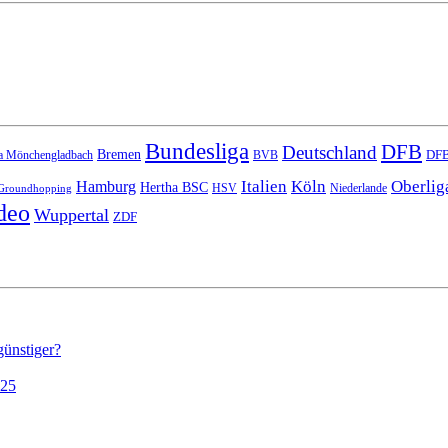
Bundesliga
DFB
Deutschland
Bremen
DFB
a Mönchengladbach
BVB
Italien
Köln
Oberlig
Hamburg
Hertha BSC
HSV
Niederlande
Groundhopping
deo
Wuppertal
ZDF
günstiger?
025