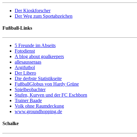
Der Kioskforscher
Der Weg zum Sportabzeichen
Fußball-Links
5 Freunde im Abseits
Fotodienst
A blog about goalkeepers
allesausseraas
Argifutbol
Der Libero
Die derbste Statistikseite
FußballGlobus von Hardy Grüne
Spielbeobachter
Stufen, Kurven und der FC Eschborn
Trainer Baade
Volk ohne Raumdeckung
www.groundhopping.de
Schalke