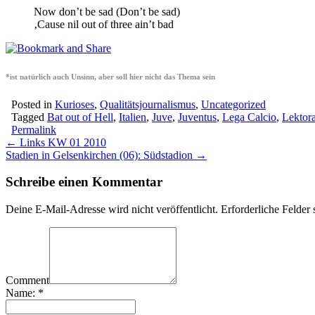
Now don’t be sad (Don’t be sad)
‚Cause nil out of three ain’t bad
*ist natürlich auch Unsinn, aber soll hier nicht das Thema sein
Posted in
Kurioses
,
Qualitätsjournalismus
,
Uncategorized
Tagged
Bat out of Hell
,
Italien
,
Juve
,
Juventus
,
Lega Calcio
,
Lektora
Permalink
Post
← Links KW 01 2010
Stadien in Gelsenkirchen (06): Südstadion →
navigation
Schreibe einen Kommentar
Deine E-Mail-Adresse wird nicht veröffentlicht.
Erforderliche Felder 
Comment
Name:
*