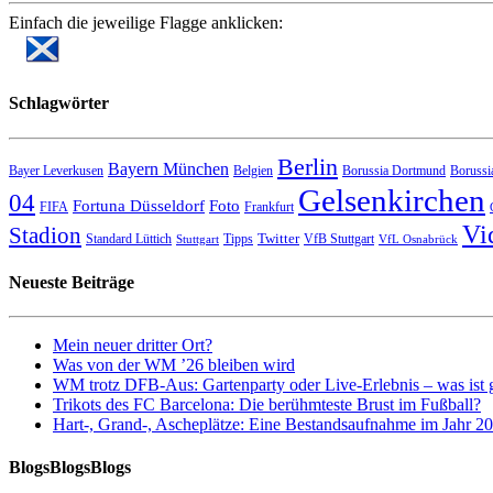
Einfach die jeweilige Flagge anklicken:
Schlagwörter
Berlin
Bayern München
Bayer Leverkusen
Belgien
Borussia Dortmund
Borussi
Gelsenkirchen
04
Fortuna Düsseldorf
Foto
FIFA
Frankfurt
Vi
Stadion
Twitter
Standard Lüttich
Tipps
VfB Stuttgart
Stuttgart
VfL Osnabrück
Neueste Beiträge
Mein neuer dritter Ort?
Was von der WM ’26 bleiben wird
WM trotz DFB-Aus: Gartenparty oder Live-Erlebnis – was ist 
Trikots des FC Barcelona: Die berühmteste Brust im Fußball?
Hart-, Grand-, Ascheplätze: Eine Bestandsaufnahme im Jahr 2
BlogsBlogsBlogs