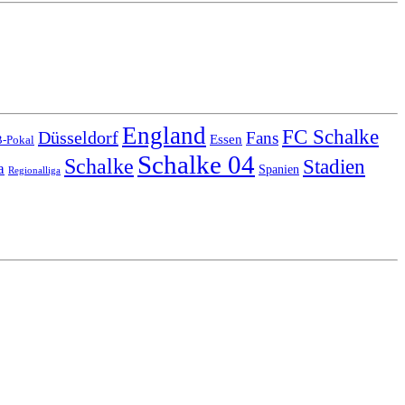
England
FC Schalke
Düsseldorf
Fans
Essen
-Pokal
Schalke 04
Schalke
Stadien
a
Spanien
Regionalliga